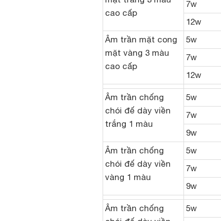
7w
cao cấp
12w
Âm trần mặt cong
5w
mặt vàng 3 màu
7w
cao cấp
12w
Âm trần chống
5w
chói đế dày viền
7w
trắng 1 màu
9w
Âm trần chống
5w
chói đế dày viền
7w
vàng 1 màu
9w
Âm trần chống
5w