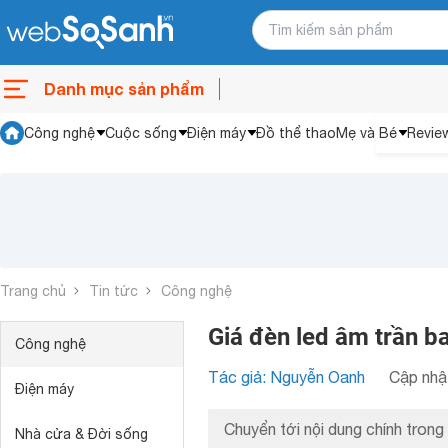
Danh mục sản phẩm
Công nghệ
Cuộc sống
Điện máy
Đồ thể thao
Mẹ và Bé
Revie
Trang chủ
Tin tức
Công nghệ
Giá đèn led âm trần ba
Công nghệ
Tác giả: Nguyễn Oanh
Cập nhật
Điện máy
Chuyển tới nội dung chính trong 
Nhà cửa & Đời sống