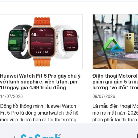
dòng đồng hồ thông minh cao cấp
giải trí, chụp ảnh đế
Watch S.
ngày.
Huawei Watch Fit 5 Pro gây chú ý
Điện thoại Motoro
với kính sapphire, viền titan, pin
giảm giá gần 5 tri
10 ngày, giá 4,99 triệu đồng
lượng "vô đối" tr
14/07/2026
08/07/2026
Đồng hồ thông minh Huawei Watch
Là mẫu điện thoại Mo
Fit 5 Pro là dòng smartwatch thế hệ
mới ra mắt năm 202
mới vừa được bán ra tại thị trường
phân phối tại thị trư
Việt Nam năm 2026. Sản phẩm phát
Motorola Signature
huy thế mạnh từ thế hệ tiền nhiệm với
khúc cao cấp. Hiện 