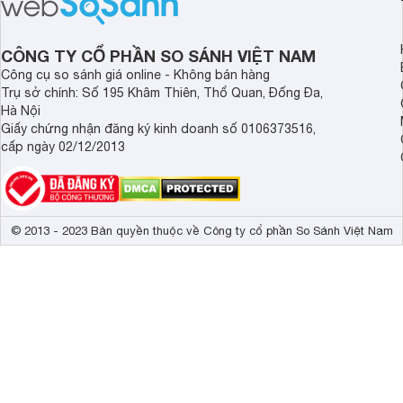
thiết kế thời thượng cùng nhiều tính
được nhiều đại lý á
năng hiện đại.
trình giảm giá hấp d
thêm một lựa chọn c
CÔNG TY CỔ PHẦN SO SÁNH VIỆT NAM
người dùng Việt.
Công cụ so sánh giá online - Không bán hàng
Trụ sở chính: Số 195 Khâm Thiên, Thổ Quan, Đống Đa,
Hà Nội
Giấy chứng nhận đăng ký kinh doanh số 0106373516,
cấp ngày 02/12/2013
© 2013 - 2023 Bản quyền thuộc về Công ty cổ phần So Sánh Việt Nam