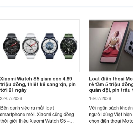
máy đang nhận được sự quan tâm
cửa hàng phân phối c
của nhiều khách hàng.
nhiên, mức độ giảm 
máy có sự khác biệt 
Xiaomi Watch S5 giảm còn 4,89
Loạt điện thoại Mo
triệu đồng, thiết kế sang xịn, pin
rẻ tầm 5 triệu đồn
tới 21 ngày
quân đội, pin trâu
22/07/2026
16/07/2026
Bên cạnh việc ra mắt loạt
Với ngân sách khoảng
smartphone mới, Xiaomi cũng đồng
người dùng Việt hiện
thời giới thiệu Xiaomi Watch S5 –
chọn điện thoại Mot
phiên bản nâng cấp mới nhất của
với các nhu cầu sử d