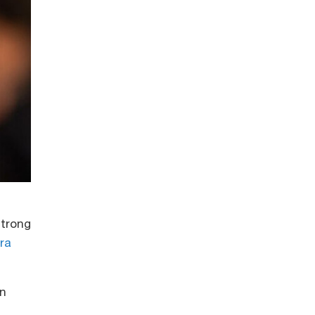
 trong
ra
àn