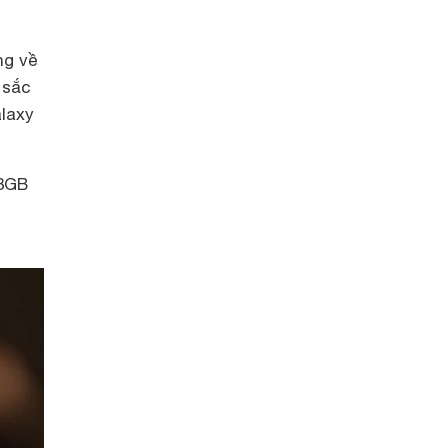
ng về
 sắc
laxy
 3GB