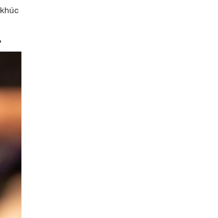
 khúc
?