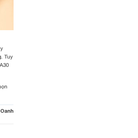
xy
. Tuy
 A30
họn
 Oanh