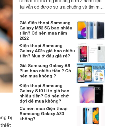
ra mắt thị trường khoảng hơn 2 năm hiện
tại vẫn có được sự ưa chuộng và tìm mua
của nhiều người sử dụng.
Giá điện thoại Samsung
Galaxy M52 5G bao nhiêu
tiền? Có nên mua năm
2022
Điện thoại Samsung
Galaxy A02s giá bao nhiêu
tiền? Mua ở đâu giá rẻ?
Giá Samsung Galaxy A6
Plus bao nhiêu tiền ? Có
nên mua không ?
Điện thoại Samsung
Galaxy S10 Lite giá bao
nhiêu tiền? Có nên chờ
đợi để mua không?
Có nên mua điện thoại
Samsung Galaxy A30
ng bị
không?
thiết