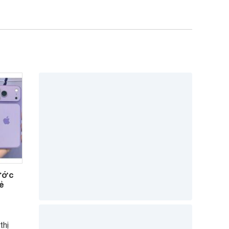
rước
ẻ
thị