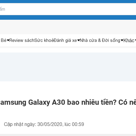
Khác
 Bé
Review sách
Sức khoẻ
Đánh giá xe
Nhà cửa & Đời sống
 Samsung Galaxy A30 bao nhiêu tiền? Có n
Cập nhật ngày: 30/05/2020, lúc 00:59