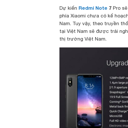
Redmi Note
7
Dự kiến
Pro sẽ 
phía Xiaomi chưa có kế hoạch
Nam. Tuy vậy, theo truyền t
tại Việt Nam sẽ được trải ng
thị trường Việt Nam.