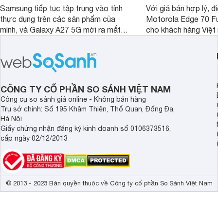
Samsung tiếp tục tập trung vào tính
Với giá bán hợp lý, đ
thực dụng trên các sản phẩm của
Motorola Edge 70 Fu
mình, và Galaxy A27 5G mới ra mắt
cho khách hàng Việt
thể hiện rõ định hướng này khi mang
smartphone chất lượ
tới cho người dùng một thiết bị chất
trang bị hiện đại hàn
lượng với nhiều trang bị ấn tượng và
khúc.
độ bền bỉ cho nhu cầu sử dụng lâu
dài.
CÔNG TY CỔ PHẦN SO SÁNH VIỆT NAM
Công cụ so sánh giá online - Không bán hàng
Trụ sở chính: Số 195 Khâm Thiên, Thổ Quan, Đống Đa,
Hà Nội
Giấy chứng nhận đăng ký kinh doanh số 0106373516,
cấp ngày 02/12/2013
© 2013 - 2023 Bản quyền thuộc về Công ty cổ phần So Sánh Việt Nam