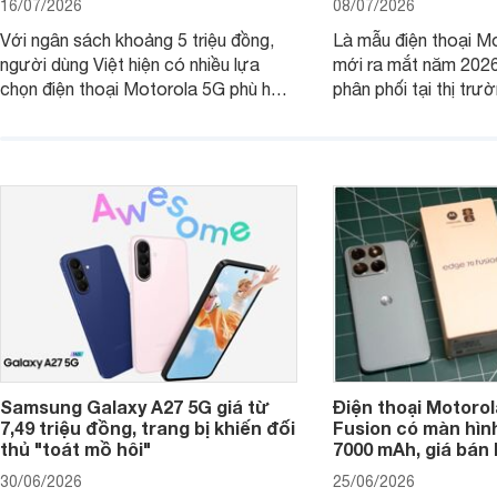
16/07/2026
08/07/2026
Với ngân sách khoảng 5 triệu đồng,
Là mẫu điện thoại Mo
người dùng Việt hiện có nhiều lựa
mới ra mắt năm 202
chọn điện thoại Motorola 5G phù hợp
phân phối tại thị trư
với các nhu cầu sử dụng phổ biến, từ
Motorola Signature
giải trí, chụp ảnh đến làm việc hằng
khúc cao cấp. Hiện 
ngày.
được nhiều đại lý á
trình giảm giá hấp d
thêm một lựa chọn c
người dùng Việt.
Samsung Galaxy A27 5G giá từ
Điện thoại Motorol
7,49 triệu đồng, trang bị khiến đối
Fusion có màn hình
thủ "toát mồ hôi"
7000 mAh, giá bán 
30/06/2026
25/06/2026