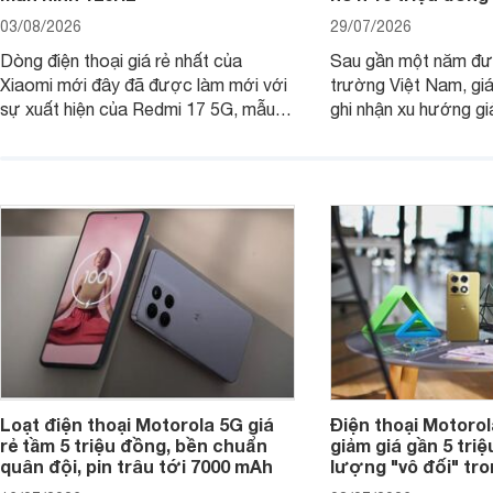
03/08/2026
29/07/2026
Dòng điện thoại giá rẻ nhất của
Sau gần một năm đượ
Xiaomi mới đây đã được làm mới với
trường Việt Nam, gi
sự xuất hiện của Redmi 17 5G, mẫu
ghi nhận xu hướng gi
máy đang nhận được sự quan tâm
cửa hàng phân phối c
của nhiều khách hàng.
nhiên, mức độ giảm 
máy có sự khác biệt 
Loạt điện thoại Motorola 5G giá
Điện thoại Motoro
rẻ tầm 5 triệu đồng, bền chuẩn
giảm giá gần 5 tri
quân đội, pin trâu tới 7000 mAh
lượng "vô đối" tr