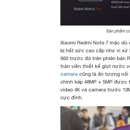
Sản phẩm có 
Xiaomi Redmi Note 7 mặc dù 
bị hết sức cao cấp như vi x
660 trước đó trên phiên bản 
tràn viền thiết kế giọt nước 
camera
cũng là ấn tượng nổi 
chính kép 48MP + 5MP được t
video 4K và camera trước 13
cực đỉnh.