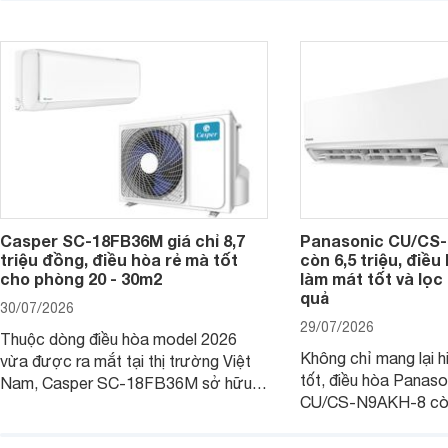
thông thu hút nhiều sự quan tâm của
thiết bị đang được nh
người tiêu dùng Việt.
giá bán rất dễ chịu.
Casper SC-18FB36M giá chỉ 8,7
Panasonic CU/CS-
triệu đồng, điều hòa rẻ mà tốt
còn 6,5 triệu, điề
cho phòng 20 - 30m2
làm mát tốt và lọc 
quả
30/07/2026
29/07/2026
Thuộc dòng điều hòa model 2026
Không chỉ mang lại h
vừa được ra mắt tại thị trường Việt
tốt, điều hòa Panas
Nam, Casper SC-18FB36M sở hữu
CU/CS-N9AKH-8 còn
công suất làm mát 18.000 BTU, phù
với khả năng vận hàn
hợp với các phòng có diện tích từ 20
thụ điện hợp lý và đ