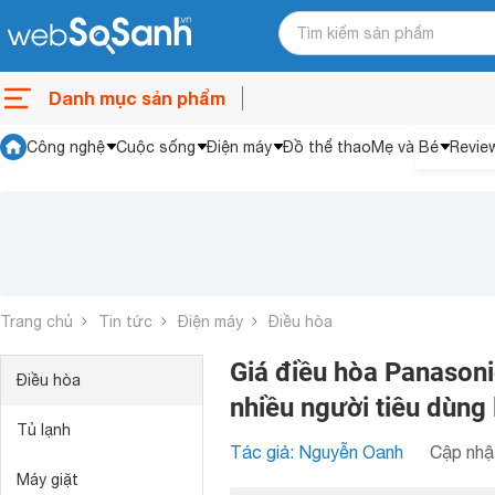
Danh mục sản phẩm
Công nghệ
Cuộc sống
Điện máy
Đồ thể thao
Mẹ và Bé
Revie
Trang chủ
Tin tức
Điện máy
Điều hòa
Giá điều hòa Panasonic
Điều hòa
nhiều người tiêu dùng
Tủ lạnh
Tác giả: Nguyễn Oanh
Cập nhật
Máy giặt