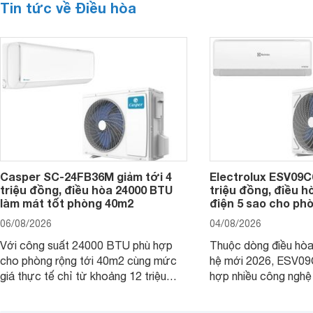
Tin tức về Điều hòa
Casper SC-24FB36M giảm tới 4
Electrolux ESV09C6
triệu đồng, điều hòa 24000 BTU
triệu đồng, điều h
làm mát tốt phòng 40m2
điện 5 sao cho ph
06/08/2026
04/08/2026
Với công suất 24000 BTU phù hợp
Thuộc dòng điều hòa 
cho phòng rộng tới 40m2 cùng mức
hệ mới 2026, ESV09
giá thực tế chỉ từ khoảng 12 triệu
hợp nhiều công nghệ 
đồng, Casper SC-24FB36M đang là
nâng cao hiệu quả là
một trong những mẫu điều hòa phổ
điện và vận hành êm 