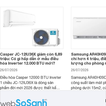
- 30 m2. Bên cạnh khả năng làm mát
trình sử dụng lâu dài.
hiệu quả, sản phẩm còn được trang bị
nhiều tính năng và công nghệ hiện đại.
Casper JC-12IU36X giảm còn 6,89
Samsung AR40H09
triệu: Có gì hấp dẫn ở mẫu điều
chỉ hơn 4 triệu, đ
hòa Inverter 12.000 BTU mới?
lượng cho phòng 
26/07/2026
26/07/2026
Điều hòa Casper 12000 BTU Inveter
Samsung AR40H09D
1 chiều JC-12IU36X là dòng sản
công suất làm mát p
phẩm đời mới 2026 được thiết kế
phòng dưới 15m2, cù
cho phòng từ 15 - 20m2, không chỉ
lý là lựa chọn rất đ
sở hữu khả năng làm mát tốt mà còn
phòng ngủ, phòng khá
có giá bán rất hợp lý.