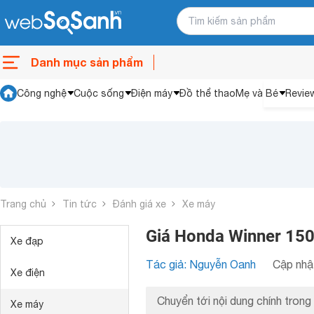
Danh mục sản phẩm
Công nghệ
Cuộc sống
Điện máy
Đồ thể thao
Mẹ và Bé
Revie
Trang chủ
Tin tức
Đánh giá xe
Xe máy
Giá Honda Winner 150
Xe đạp
Tác giả: Nguyễn Oanh
Cập nhật
Xe điện
Chuyển tới nội dung chính trong 
Xe máy