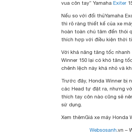
vua côn tay” Yamaha
Exiter
15
Nếu so với đối thủ
Yamaha Exc
thì rõ ràng thiết kế của xe m
hoàn toàn chú tâm đến thói 
thích hợp với điều kiện thời t
Với khả năng tăng tốc nhanh
Winner 150 lại có khó tăng t
chênh lệch này khá nhỏ và k
Trước đây, Honda Winner bị ng
các Head tự đặt ra, nhưng vớ
thích tay côn nào cũng sẽ n
sử dụng.
Xem thêm
Giá xe máy Honda W
Websosanh
.vn – 