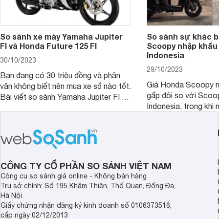
So sánh xe máy Yamaha Jupiter
So sánh sự khác b
FI và Honda Future 125 FI
Scoopy nhập khẩu 
Indonesia
30/10/2023
29/10/2023
Bạn đang có 30 triệu đồng và phân
Giá Honda Scoopy n
vân không biết nên mua xe số nào tốt.
gấp đôi so với Scoo
Bài viết so sánh Yamaha Jupiter FI và
Indonesia, trong khi 
Honda Future 125 FI dưới đây sẽ
hệt nhau. Vậy điều gì
giúp bạn có được quyết định chính
chênh lệch giá lớn tới
xác nhất.
sánh Honda Scoopy 
Indonesia dưới đây s
hơn.
CÔNG TY CỔ PHẦN SO SÁNH VIỆT NAM
Công cụ so sánh giá online - Không bán hàng
Trụ sở chính: Số 195 Khâm Thiên, Thổ Quan, Đống Đa,
Hà Nội
Giấy chứng nhận đăng ký kinh doanh số 0106373516,
cấp ngày 02/12/2013