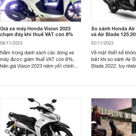
Giá xe máy Honda Vision 2023
So sánh Honda Air
chạm đáy khi thuế VAT còn 8%
và Air Blade 125 2
08/11/2023
02/11/2023
Nằm trong danh sách các dòng xe
Về mặt thiết kế khôn
máy được giảm thuế VAT còn 8%,
biệt khi so sánh Air 
hiện giá Vision 2023 niêm yết chính
Blade 2022, tuy nhiê
hãng và tại đại lý đều có mức giảm
sự thay đổi lớn. Bài 
sâu so với cách đây 1 năm.
giúp bạn hiểu hơn nh
trên Honda Air Blade
phiên bản tiền nhiệm.