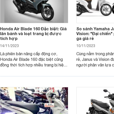
Honda Air Blade 160 Đặc biệt: Giá
So sánh Yamaha J
lăn bánh và loạt trang bị được
Vision: "Đại chiến
tích hợp
ga giá rẻ
14/11/2023
10/11/2023
Là phiên bản nâng cấp động cơ,
Cùng nằm trong phân
Honda Air Blade 160 đặc biệt cũng
rẻ, Janus và Vision đ
đồng thời tích hợp nhiều trang bị hiện
người phân vân lựa c
đại, trong đó có cả ABS cao cấp. Bài
sánh Yamaha Janus 
viết dưới đây sẽ giúp bạn hiểu hơn về
dưới đây sẽ giúp bạn
chiếc xe tay ga này.
ích để lựa chọn chính