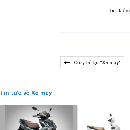
Tìm kiế
"Xe máy"
Quay trở lại
Tin tức về Xe máy