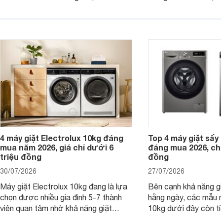
đại lý bán với mức giá hấp dẫn, trở
giặt hiện đại, mang 
thành lựa chọn phù hợp cho các gia
sạch hiệu quả, giảm 
đình Việt đang tìm kiếm một mẫu máy
vệ quần áo tốt hơn s
giặt cửa trên 9kg.
giặt.
4 máy giặt Electrolux 10kg đáng
Top 4 máy giặt sấy 
mua năm 2026, giá chỉ dưới 6
đáng mua 2026, chỉ
triệu đồng
đồng
30/07/2026
27/07/2026
Máy giặt Electrolux 10kg đang là lựa
Bên cạnh khả năng g
chọn được nhiều gia đình 5-7 thành
hằng ngày, các mẫu 
viên quan tâm nhờ khả năng giặt
10kg dưới đây còn t
được lượng quần áo lớn, tích hợp
năng sấy khô tiện lợi,