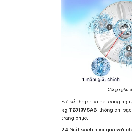
Công nghệ đ
Sự kết hợp của hai công ngh
kg T2313VSAB
không chỉ sạch
trang phục.
2.4 Giặt sạch hiệu quả với 