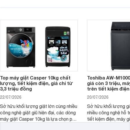
nhiều công nghệ chăm sóc vải và
pháp hữu ích cho gia
mức giá ngày càng dễ tiếp cận. Dưới
ngày mưa kéo dài h
đây là 4 mẫu máy giặt Electrolux 10kg
đặc trưng tại nước t
nổi bật trong tầm giá 5–6 triệu đồng.
Top máy giặt Casper 10kg chất
Toshiba AW-M1000
lượng, tiết kiệm điện, giá chỉ từ
giá còn 3 triệu, má
3,3 triệu đồng
trên tiết kiệm điện
22/07/2026
20/07/2026
Sở hữu khối lượng giặt lớn cùng nhiều
Sở hữu khối lượng gi
công nghệ giặt giũ hiện đại, các dòng
nhiều công nghệ hỗ t
máy giặt Casper 10kg là lựa chọn phù
tiết kiệm điện, máy 
hợp cho những gia đình đông thành
M1000FV(MK) là lựa