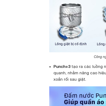
Công ng
Punch+3
tạo ra các luồng
quanh, nhằm nâng cao hiệu 
xoắn rối sau giặt.