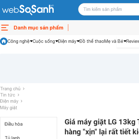
Danh mục sản phẩm
Công nghệ
Cuộc sống
Điện máy
Đồ thể thao
Mẹ và Bé
Revie
Trang chủ
Tin tức
Điện máy
Máy giặt
Giá máy giặt LG 13kg
Điều hòa
hàng "xịn" lại rất tiết
Tủ lạnh