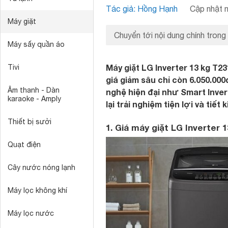
Tác giả: Hồng Hạnh
Cập nhật n
Máy giặt
Chuyển tới nội dung chính trong
Máy sấy quần áo
Máy giặt LG Inverter 13 kg T
Tivi
giá giảm sâu chỉ còn 6.050.000
Âm thanh - Dàn
nghệ hiện đại như Smart Inve
karaoke - Amply
lại trải nghiệm tiện lợi và tiết 
Thiết bị sưởi
1. Giá máy giặt LG Inverter
Quạt điện
Cây nước nóng lạnh
Máy lọc không khí
Máy lọc nước