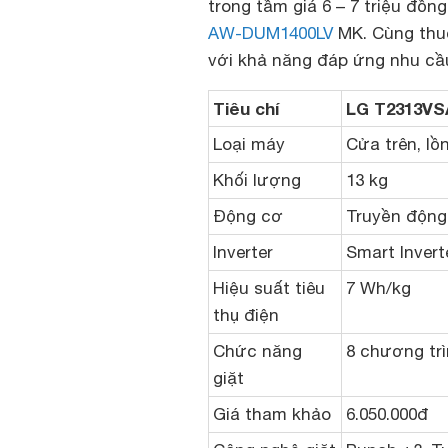
trong tầm giá 6 – 7 triệu đồn
AW-DUM1400LV
MK. Cùng thuộ
với khả năng đáp ứng nhu cầu
Tiêu chí
LG T2313V
Loại máy
Cửa trên, l
Khối lượng
13 kg
Động cơ
Truyền động 
Inverter
Smart Invert
Hiệu suất tiêu
7 Wh/kg
thụ điện
Chức năng
8 chương tr
giặt
Giá tham khảo
6.050.000đ