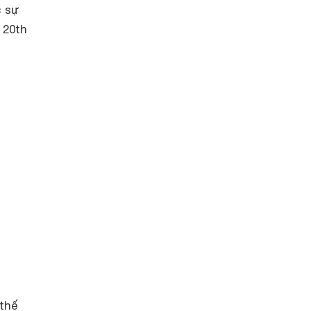
c sự
 20th
thế