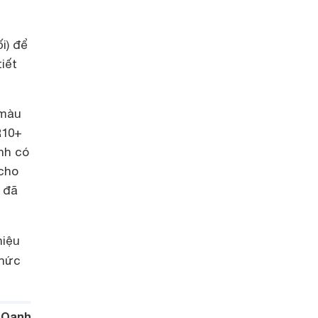
i) để
iết
 màu
R10+
nh có
 cho
 đã
hiệu
thức
 Oanh