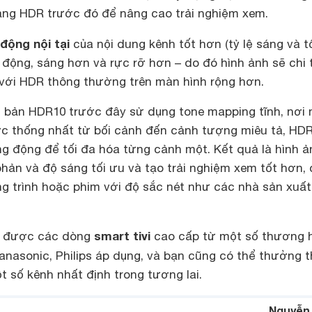
ng HDR trước đó để nâng cao trải nghiệm xem.
 động nội tại
của nội dung kênh tốt hơn (tỷ lệ sáng và tố
 động, sáng hơn và rực rỡ hơn – do đó hình ảnh sẽ chi t
với HDR thông thường trên màn hình rộng hơn.
 bản HDR10 trước đây sử dụng tone mapping tĩnh, nơi
c thống nhất từ bối cảnh đến cảnh tượng miêu tả, HD
g động để tối đa hóa từng cảnh một. Kết quả là hình ả
hản và độ sáng tối ưu và tạo trải nghiệm xem tốt hơn,
 trình hoặc phim với độ sắc nét như các nhà sản xuất
smart tivi
n được các dòng
cao cấp từ một số thương 
Panasonic, Philips áp dụng, và bạn cũng có thể thưởng 
t số kênh nhất định trong tương lai.
Nguyễn