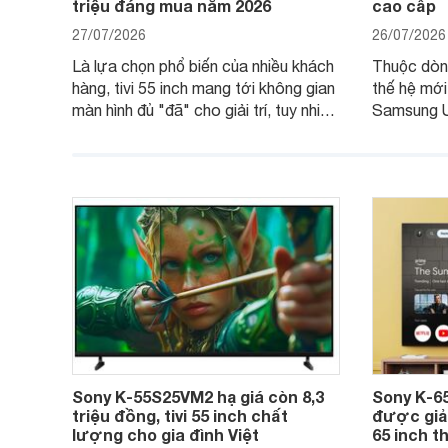
triệu đáng mua năm 2026
cao cấp
27/07/2026
26/07/2026
Là lựa chọn phổ biến của nhiều khách
Thuộc dòn
hàng, tivi 55 inch mang tới không gian
thế hệ mới
màn hình đủ "đã" cho giải trí, tuy nhiên
Samsung U
việc lựa chọn cũng cần hợp với với
trang
không gian sử dụng. Vậy tivi 55 inch
kích thước dài rộng bao nhiêu cm và
dùng cho phòng bao nhiêu m2?
Sony K-55S25VM2 hạ giá còn 8,3
Sony K-6
triệu đồng, tivi 55 inch chất
được giảm
lượng cho gia đình Việt
65 inch t