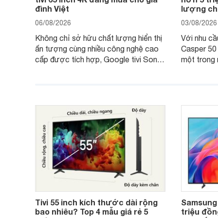
đình Việt
lượng cho
06/08/2026
03/08/2026
Không chỉ sở hữu chất lượng hiển thị
Với nhu cầu 
ấn tượng cùng nhiều công nghệ cao
Casper 50
cấp được tích hợp, Google tivi Sony
một trong 
4K 65 inch K-65S20M2 hiện còn đang
trong phân
được nhiều cửa hàng điện máy giảm
cùng mức 
giá sâu.
thống bán 
hấp dẫn.
Tivi 55 inch kích thước dài rộng
Samsung 
bao nhiêu? Top 4 mẫu giá rẻ 5
triệu đồng