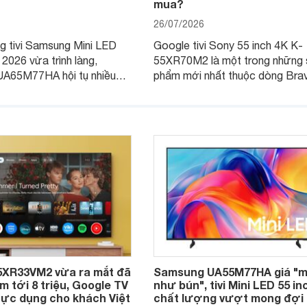
mua?
26/07/2026
g tivi Samsung Mini LED
Google tivi Sony 55 inch 4K K-
 2026 vừa trình làng,
55XR70M2 là một trong những 
A65M77HA hội tụ nhiều
phẩm mới nhất thuộc dòng Bravi
vừa chính thức ra mắt tại thị t
Việt Nam. Không chỉ là mẫu tivi
2026, sản phẩm còn gây chú ý k
được trang bị công nghệ màn h
RGB hoàn toàn mới
5XR33VM2 vừa ra mắt đã
Samsung UA55M77HA giá "
 tới 8 triệu, Google TV
như bún", tivi Mini LED 55 in
hực dụng cho khách Việt
chất lượng vượt mong đợi