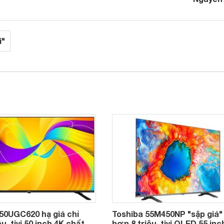
i"
50UGC620 hạ giá chỉ
Toshiba 55M450NP "sập giá"
u, tivi 50 inch 4K chất
hơn 8 triệu, tivi QLED 55 inc