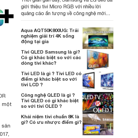
giới thiệu tivi Micro RGB với nhiều lời
quảng cáo ấn tượng về công nghệ mới
này. Vậy tivi Micro RGB là gì, có tốt hơn
OLED không và giá bán ra sao? Hãy cùng
Aqua AQT50K800UG: Trải
tìm hiểu trong bài viết dưới đây
nghiệm giải trí 4K sống
động tại gia
Tivi QLED Samsung là gì?
Có gì khác biệt so với các
dòng tivi khác?
Tivi LED là gì ? Tivi LED có
điểm gì khác biệt so với
tivi LCD ?
Công nghệ QLED là gì ?
HDR
Tivi QLED có gì khác biệt
à một
so với tivi OLED ?
Khái niệm tivi chuẩn 8K là
gì? Có ưu nhược điểm gì?
 sản
017,