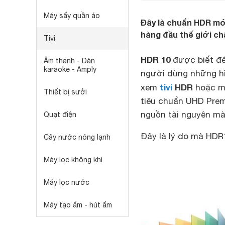
Máy sấy quần áo
Đây là chuẩn HDR m
hàng đầu thế giới ch
Tivi
HDR 10
được biết đế
Âm thanh - Dàn
karaoke - Amply
người dùng những hì
tivi
HDR
xem
hoặc má
Thiết bị sưởi
tiêu chuẩn UHD Prem
nguồn tài nguyên mà 
Quạt điện
Đây là lý do mà HDR
Cây nước nóng lạnh
Máy lọc không khí
Máy lọc nước
Máy tạo ẩm - hút ẩm