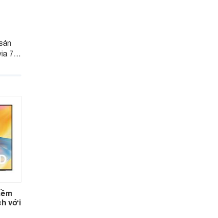
sản
a 7 II
rường
 thế hệ
hi
ình
mềm
ch với