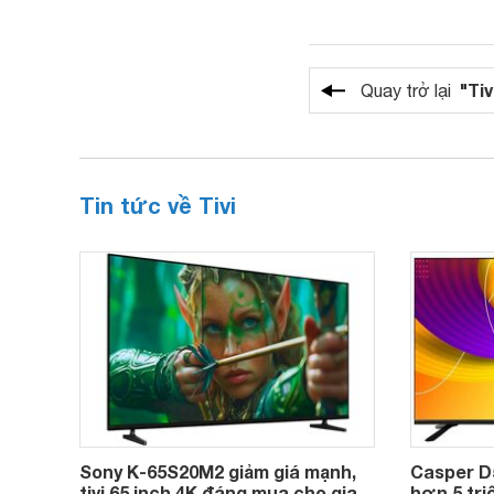
"Tiv
Quay trở lại
Tin tức về Tivi
Sony K-65S20M2 giảm giá mạnh,
Casper D
tivi 65 inch 4K đáng mua cho gia
hơn 5 triệ