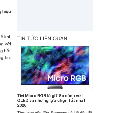
 hiệu
o
ế khi
TIN TỨC LIÊN QUAN
ng với
ng hết
g tin.
Tivi Micro RGB là gì? So sánh với
OLED và những lựa chọn tốt nhất
2026
Thời gian gần đây, Samsung và LG đều đã