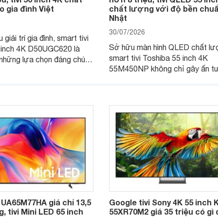
 gia đình Việt
chất lượng với độ bền chu
Nhật
30/07/2026
giải trí gia đình, smart tivi
Sở hữu màn hình QLED chất lư
 inch 4K D50UGC620 là
smart tivi Toshiba 55 inch 4K
những lựa chọn đáng chú ý
55M450NP không chỉ gây ấn t
 khúc nhờ màn hình 4K
với khả năng hiển thị mà còn đ
giá đang được nhiều hệ
trang bị hệ thống âm thanh mạn
lẻ điều chỉnh xuống mức
Đặc biệt, mẫu tivi này hiện đan
nhiều đại lý giảm giá đáng kể.
UA65M77HA giá chỉ 13,5
Google tivi Sony 4K 55 inch 
, tivi Mini LED 65 inch
55XR70M2 giá 35 triệu có gì