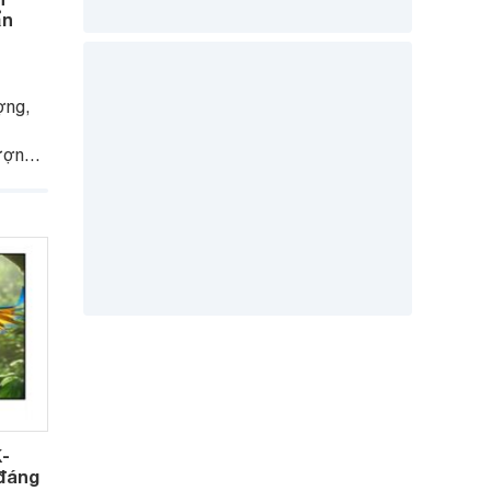
ẩn
ợng,
ượng
ược
h mẽ.
g được
K-
 đáng