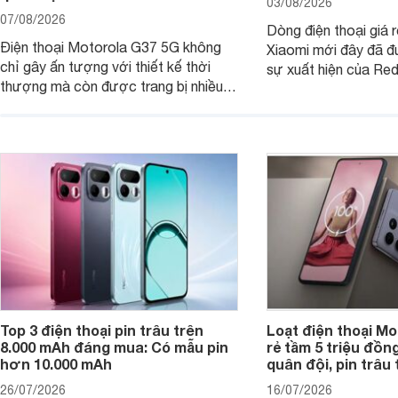
03/08/2026
07/08/2026
Dòng điện thoại giá 
Điện thoại Motorola G37 5G không
Xiaomi mới đây đã đ
chỉ gây ấn tượng với thiết kế thời
sự xuất hiện của Re
thượng mà còn được trang bị nhiều
máy đang nhận được
tính năng và công nghệ hiện đại, đáp
của nhiều khách hàng
ứng tốt nhu cầu sử dụng hằng ngày
của người dùng phổ thông.
Top 3 điện thoại pin trâu trên
Loạt điện thoại Mo
8.000 mAh đáng mua: Có mẫu pin
rẻ tầm 5 triệu đồn
hơn 10.000 mAh
quân đội, pin trâu
26/07/2026
16/07/2026