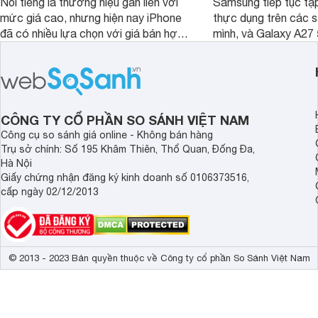
Nổi tiếng là thương hiệu gắn liền với
Samsung tiếp tục tập
mức giá cao, nhưng hiện nay iPhone
thực dụng trên các 
đã có nhiều lựa chọn với giá bán hợp
mình, và Galaxy A27
lý hơn, giúp người dùng dễ dàng tiếp
thể hiện rõ định hướ
cận sản phẩm chính hãng.
tới cho người dùng m
lượng với nhiều tran
độ bền bỉ cho nhu cầ
dài.
CÔNG TY CỔ PHẦN SO SÁNH VIỆT NAM
Công cụ so sánh giá online - Không bán hàng
Trụ sở chính: Số 195 Khâm Thiên, Thổ Quan, Đống Đa,
Hà Nội
Giấy chứng nhận đăng ký kinh doanh số 0106373516,
cấp ngày 02/12/2013
© 2013 - 2023 Bản quyền thuộc về Công ty cổ phần So Sánh Việt Nam