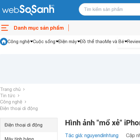
Danh mục sản phẩm
Công nghệ
Cuộc sống
Điện máy
Đồ thể thao
Mẹ và Bé
Revie
Trang chủ
Tin tức
Công nghệ
Điện thoại di động
Hình ảnh "mổ xẻ" iPhon
Điện thoại di động
Tác giả: nguyendinhtung
Cập nh
Máy tính bảng