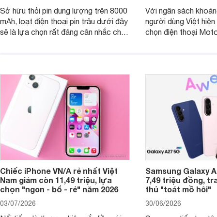
Sở hữu thỏi pin dung lượng trên 8000
Với ngân sách khoảng
mAh, loạt điện thoại pin trâu dưới đây
người dùng Việt hiện
sẽ là lựa chọn rất đáng cân nhắc cho
chọn điện thoại Mot
người dùng Việt.
với các nhu cầu sử d
giải trí, chụp ảnh đế
ngày.
Chiếc iPhone VN/A rẻ nhất Việt
Samsung Galaxy A2
Nam giảm còn 11,49 triệu, lựa
7,49 triệu đồng, tr
chọn "ngon - bổ - rẻ" năm 2026
thủ "toát mồ hôi"
03/07/2026
30/06/2026