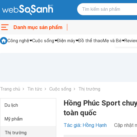
Danh mục sản phẩm
Công nghệ
Cuộc sống
Điện máy
Đồ thể thao
Mẹ và Bé
Revie
Trang chủ
Tin tức
Cuộc sống
Thị trường
Hồng Phúc Sport chuyê
Du lịch
toàn quốc
Mỹ phẩm
Tác giả: Hồng Hạnh
Cập nhật n
Thị trường