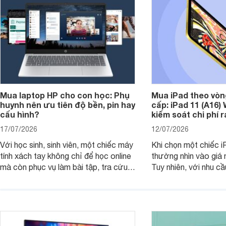
Mua laptop HP cho con học: Phụ
Mua iPad theo vòn
huynh nên ưu tiên độ bền, pin hay
cấp: iPad 11 (A16)
cấu hình?
kiểm soát chi phí 
17/07/2026
12/07/2026
Với học sinh, sinh viên, một chiếc máy
Khi chọn một chiếc i
tính xách tay không chỉ để học online
thường nhìn vào giá 
mà còn phục vụ làm bài tập, tra cứu,
Tuy nhiên, với nhu cầ
thuyết trình và giải trí nhẹ. Khi chọn
việc nhẹ và giải trí t
laptop HP cho con, phụ huynh nên
quan trọng hơn là tổn
nhìn theo nhu cầu sử dụng nhiều năm
mua bản nào, có cần
thay vì chỉ so sánh cấu hình trên giấy.
không, dùng được ba
nên nâng cấp.