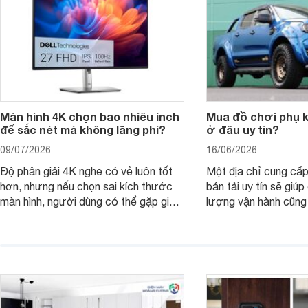
Màn hình 4K chọn bao nhiêu inch
Mua đồ chơi phụ ki
để sắc nét mà không lãng phí?
ở đâu uy tín?
09/07/2026
16/06/2026
Độ phân giải 4K nghe có vẻ luôn tốt
Một địa chỉ cung cấp
hơn, nhưng nếu chọn sai kích thước
bán tải uy tín sẽ giú
màn hình, người dùng có thể gặp giao
lượng vận hành cũng
diện quá nhỏ, phải phóng to nhiều
của chủ xe khi lên đ
hoặc không tận dụng hết không gian
hai" của mình.
hiển thị. Vậy màn hình 4K nên chọn
bao nhiêu inch là hợp lý?