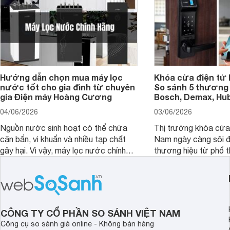
Hướng dẫn chọn mua máy lọc
Khóa cửa điện tử 
nước tốt cho gia đình từ chuyên
So sánh 5 thương 
gia Điện máy Hoàng Cương
Bosch, Demax, Hub
04/06/2026
03/06/2026
Nguồn nước sinh hoạt có thể chứa
Thị trường khóa cửa 
cặn bẩn, vi khuẩn và nhiều tạp chất
Nam ngày càng sôi đ
gây hại. Vì vậy, máy lọc nước chính
thương hiệu từ phổ 
hãng là giải pháp hiệu quả giúp bảo vệ
cấp. Nếu bạn đang b
sức khỏe và đảm bảo nguồn nước
cửa điện tử hãng nào 
sạch cho cả gia đình.
sẽ so sánh 5 thương
tâm nhiều hiện nay: 
Demax, Hubert và Gi
CÔNG TY CỔ PHẦN SO SÁNH VIỆT NAM
Công cụ so sánh giá online - Không bán hàng