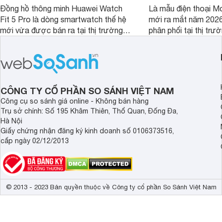
Đồng hồ thông minh Huawei Watch
Là mẫu điện thoại Mo
Fit 5 Pro là dòng smartwatch thế hệ
mới ra mắt năm 202
mới vừa được bán ra tại thị trường
phân phối tại thị trư
Việt Nam năm 2026. Sản phẩm phát
Motorola Signature
huy thế mạnh từ thế hệ tiền nhiệm với
khúc cao cấp. Hiện 
thiết kế thời thượng cùng nhiều tính
được nhiều đại lý á
năng hiện đại.
trình giảm giá hấp d
thêm một lựa chọn c
CÔNG TY CỔ PHẦN SO SÁNH VIỆT NAM
người dùng Việt.
Công cụ so sánh giá online - Không bán hàng
Trụ sở chính: Số 195 Khâm Thiên, Thổ Quan, Đống Đa,
Hà Nội
Giấy chứng nhận đăng ký kinh doanh số 0106373516,
cấp ngày 02/12/2013
© 2013 - 2023 Bản quyền thuộc về Công ty cổ phần So Sánh Việt Nam