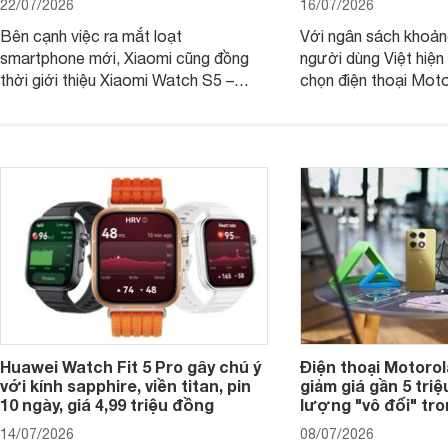
22/07/2026
16/07/2026
Bên cạnh việc ra mắt loạt
Với ngân sách khoảng
smartphone mới, Xiaomi cũng đồng
người dùng Việt hiện
thời giới thiệu Xiaomi Watch S5 –
chọn điện thoại Mot
phiên bản nâng cấp mới nhất của
với các nhu cầu sử d
dòng đồng hồ thông minh cao cấp
giải trí, chụp ảnh đế
Watch S.
ngày.
Huawei Watch Fit 5 Pro gây chú ý
Điện thoại Motoro
với kính sapphire, viền titan, pin
giảm giá gần 5 tri
10 ngày, giá 4,99 triệu đồng
lượng "vô đối" tr
14/07/2026
08/07/2026