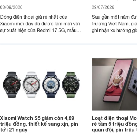
03/08/2026
29/07/2026
Dòng điện thoại giá rẻ nhất của
Sau gần một năm đượ
Xiaomi mới đây đã được làm mới với
trường Việt Nam, gi
sự xuất hiện của Redmi 17 5G, mẫu
ghi nhận xu hướng gi
máy đang nhận được sự quan tâm
cửa hàng phân phối c
của nhiều khách hàng.
nhiên, mức độ giảm 
máy có sự khác biệt 
Xiaomi Watch S5 giảm còn 4,89
Loạt điện thoại Mo
triệu đồng, thiết kế sang xịn, pin
rẻ tầm 5 triệu đồn
tới 21 ngày
quân đội, pin trâu