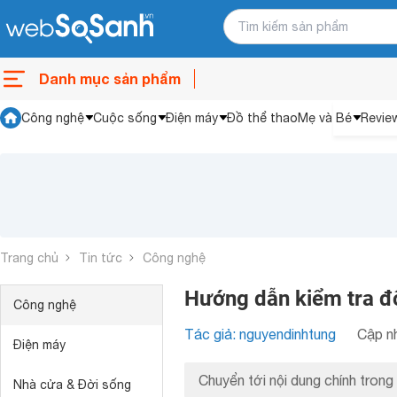
Danh mục sản phẩm
Công nghệ
Cuộc sống
Điện máy
Đồ thể thao
Mẹ và Bé
Revie
Trang chủ
Tin tức
Công nghệ
Hướng dẫn kiểm tra độ
Công nghệ
Tác giả: nguyendinhtung
Cập nh
Điện máy
Chuyển tới nội dung chính trong 
Nhà cửa & Đời sống