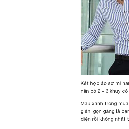
Kết hợp áo sơ mi n
nên bỏ 2 – 3 khuy cổ 
Màu xanh trong mùa 
giản, gọn gàng là b
diện rồi không nhất 