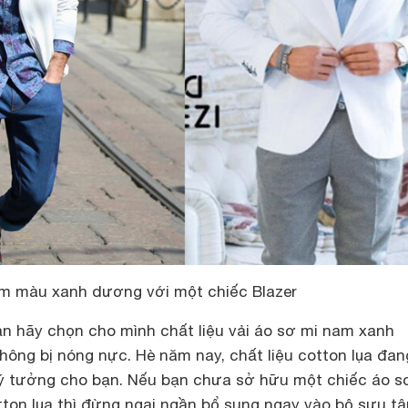
m màu xanh dương với một chiếc Blazer
n hãy chọn cho mình chất liệu vải áo sơ mi nam xanh
ông bị nóng nực. Hè năm nay, chất liệu cotton lụa đan
 lý tưởng cho bạn. Nếu bạn chưa sở hữu một chiếc áo s
on lụa thì đừng ngại ngần bổ sung ngay vào bộ sưu tậ