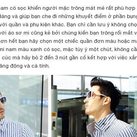
nam có sọc khiến người mặc trông mát mẻ rất phù hợp
 dáng và giúp bạn che đi những khuyết điểm ở phần bụn
với quần và phụ kiện khác. Bạn chỉ cần lưu ý không ch
ới áo sơ mi cũng kẻ bởi chúng kiến bạn trông rối mắt 
 hơn hết bạn hãy chọn một chiếc quần đơn màu hoặc m
mi nam màu xanh có sọc, mặc tùy ý một chút, không c
 cúc mà hãy bỏ 2 đến 3 nút gần cổ kết hợp với việc xắ
ăng động và cá tính.