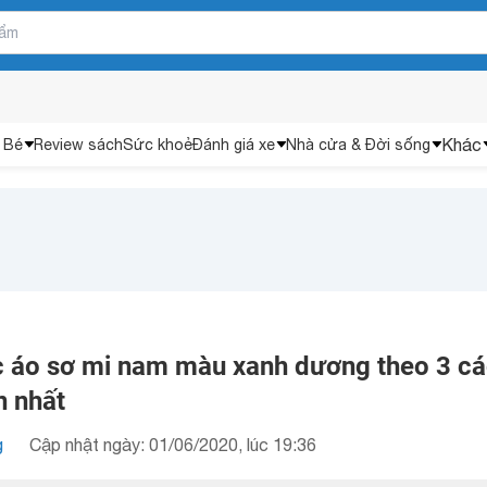
Khác
 Bé
Review sách
Sức khoẻ
Đánh giá xe
Nhà cửa & Đời sống
 áo sơ mi nam màu xanh dương theo 3 c
n nhất
g
Cập nhật ngày: 01/06/2020, lúc 19:36