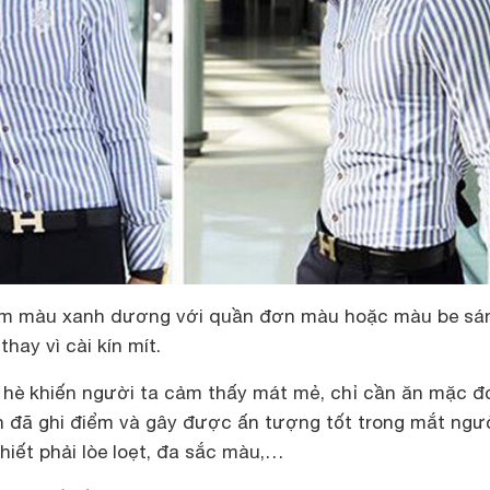
am màu xanh dương với quần đơn màu hoặc màu be sá
thay vì cài kín mít.
hè khiến người ta cảm thấy mát mẻ, chỉ cần ăn mặc đ
ạn đã ghi điểm và gây được ấn tượng tốt trong mắt ngườ
thiết phải lòe loẹt, đa sắc màu,…