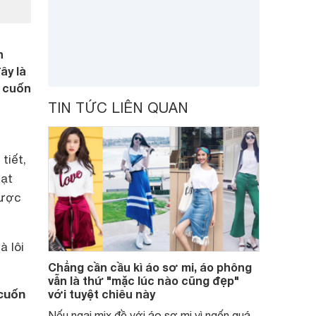
h
ây là
i cuốn
TIN TỨC LIÊN QUAN
tiết,
hạt
được
à lôi
Chẳng cần cầu kì áo sơ mi, áo phông
vẫn là thứ "mặc lúc nào cũng đẹp"
cuốn
với tuyệt chiêu này
Nếu ngại mix đồ với áo sơ mi vì ngốn quá