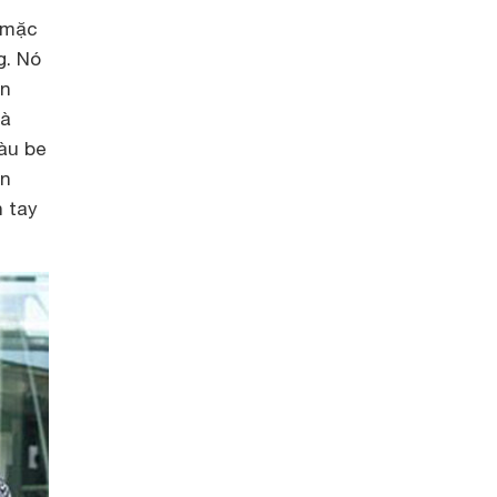
 mặc
g. Nó
ọn
và
àu be
ần
n tay