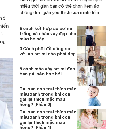
nhiều thời gian bạn có thể chọn item áo
phông đơn giản yêu thích của mình để mặc
 nó
nhanh với các tuyệt chiêu sau:
hiến
6 cách kết hợp áo sơ mi
hù
trắng và chân váy đẹp cho
mùa hè này
ông
3 Cách phối đồ công sở
với áo sơ mi cho phái đẹp
5 cách mặc váy sơ mi đẹp
bạn gái nên học hỏi
Tại sao con trai thích mặc
màu xanh trong khi con
gái lại thích mặc màu
hồng? (Phần 2)
Tại sao con trai thích mặc
màu xanh trong khi con
gái lại thích mặc màu
hồng? (Phần 1)