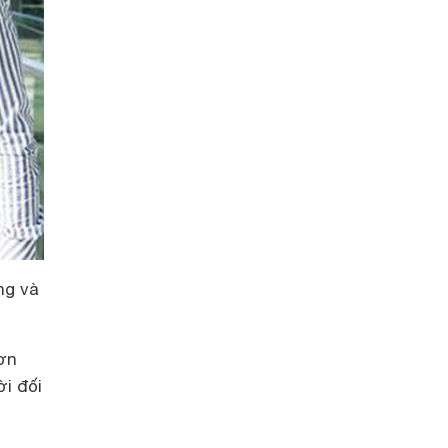
ng và
ơn
i đối