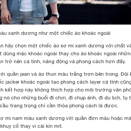
màu xanh dương như một chiếc áo khoác ngoài
ạn hãy chọn một chiếc
áo sơ mi xanh dương
với chất vả
t dùng mặc khoác ngoài thay cho áo khoác ngoài nhữn
ạn trở nên cá tính, năng động và phong cách hơn đấy.
ới quần jean và áo thun màu trắng trơn bên trong. Đôi 
c jacker khoác ngoài tạo phong cách layer cá tính cũn
ách kết hợp này không thích hợp cho môi trường văn ph
 nó cho những buổi đi chơi, đi chụp ảnh, đi du lịch, tụ 
cầu trang trọng chỉ cần thỏa phong cách là được.
 sơ mi nam màu xanh dương với quần đơn màu hoặc mà
khuy cổ thay vì cài kín mít.