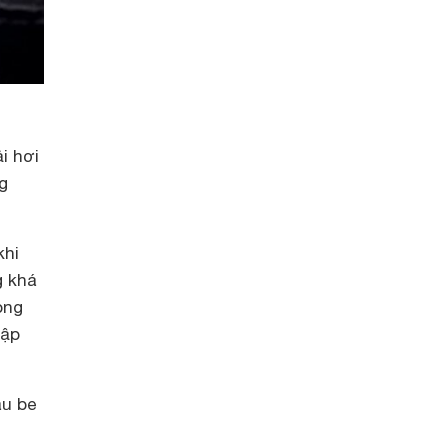
i hơi
g
khi
g khá
òng
tập
u be