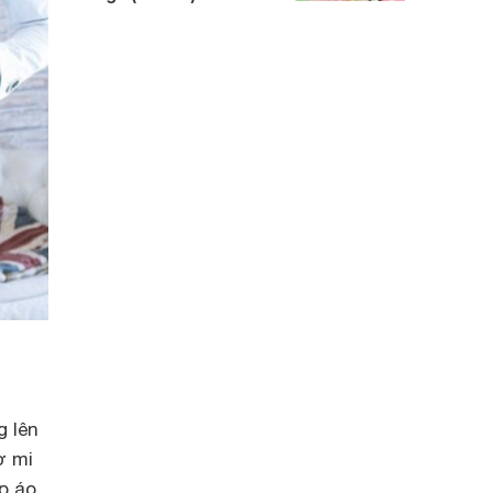
g lên
ơ mi
p áo