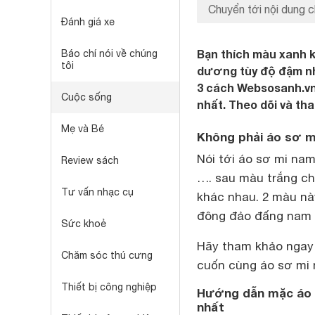
Chuyển tới nội dung c
Đánh giá xe
Bạn thích màu xanh 
Báo chí nói về chúng
tôi
dương tùy độ đậm nhạ
3 cách Websosanh.vn
Cuộc sống
nhất. Theo dõi và th
Mẹ và Bé
Không phải áo sơ m
Nói tới áo sơ mi nam
Review sách
…. sau màu trắng ch
Tư vấn nhạc cụ
khác nhau. 2 màu n
đông đảo đấng nam n
Sức khoẻ
Hãy tham khảo ngay
Chăm sóc thú cưng
cuốn cùng áo sơ mi
Thiết bị công nghiệp
Hướng dẫn mặc áo s
nhất