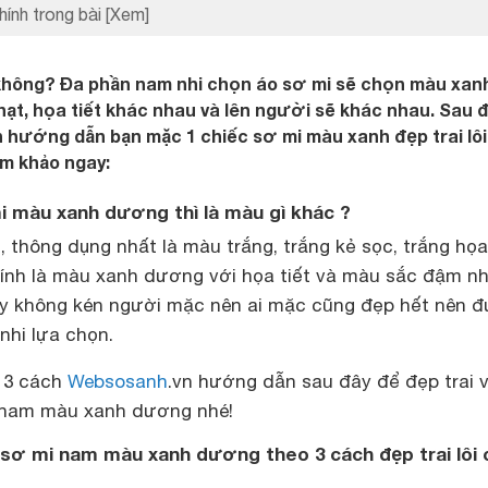
hính trong bài
[Xem]
không? Đa phần nam nhi chọn áo sơ mi sẽ chọn màu xan
t, họa tiết khác nhau và lên người sẽ khác nhau. Sau đ
 hướng dẫn bạn mặc 1 chiếc sơ mi màu xanh đẹp trai lô
am khảo ngay:
i màu xanh dương thì là màu gì khác ?
, thông dụng nhất là màu trắng, trắng kẻ sọc, trắng họa 
ính là màu xanh dương với họa tiết và màu sắc đậm n
ày không kén người mặc nên ai mặc cũng đẹp hết nên 
hi lựa chọn.
 3 cách
Websosanh
.vn hướng dẫn sau đây để đẹp trai v
 nam màu xanh dương nhé!
ơ mi nam màu xanh dương theo 3 cách đẹp trai lôi 