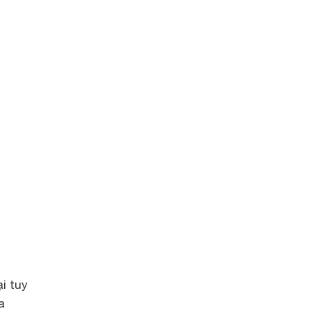
i tuy
a