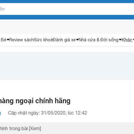
Khác
 Bé
Review sách
Sức khoẻ
Đánh giá xe
Nhà cửa & Đời sống
ị hàng ngoại chính hãng
g
Cập nhật ngày: 31/05/2020, lúc 12:42
hính trong bài
[Xem]