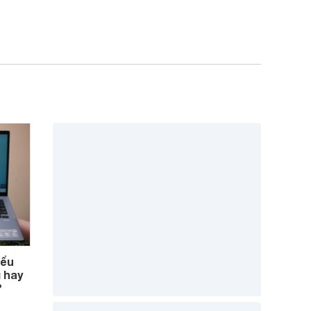
iểu
 hay
?