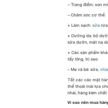
– Trang điểm: son m
– Chăm sóc cơ thể:
+ Làm sạch:
sữa
rửa 
+ Dưỡng da: bộ dưỡ
sữa dưỡn, mặt nạ dư
+ Các sản phẩm khác
tẩy lông, trị sẹo
– Mẹ và bé: sữa,
vit
Tất các các mặt hàn
thể thoải mái lựa c
nhái, hàng kém chất
Vì sao nên mua hàng