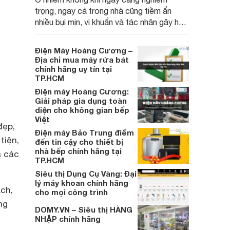
trọng, ngay cả trong nhà cũng tiềm ẩn
nhiều bụi mịn, vi khuẩn và tác nhân gây hại.
Máy lọc không khí chính hãng là giải pháp
hiệu quả giúp bảo vệ sức khỏe và mang
Điện Máy Hoàng Cương –
đến không gian sống trong lành hơn.
Địa chỉ mua máy rửa bát
chính hãng uy tín tại
TP.HCM
Điện máy Hoàng Cương:
Giải pháp gia dụng toàn
diện cho không gian bếp
Việt
đẹp,
Điện máy Bảo Trung điểm
tiện,
đến tin cậy cho thiết bị
nhà bếp chính hãng tại
a các
TP.HCM
Siêu thị Dụng Cụ Vàng: Đại
lý máy khoan chính hãng
ạch,
cho mọi công trình
ng
DOMY.VN – Siêu thị HÀNG
NHẬP chính hãng