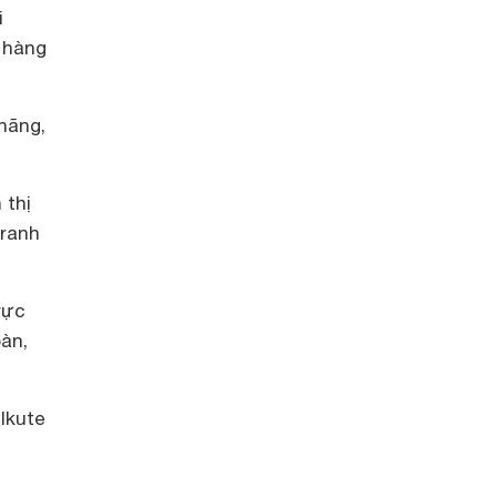
i
a hàng
hãng,
 thị
tranh
rực
àn,
Ikute