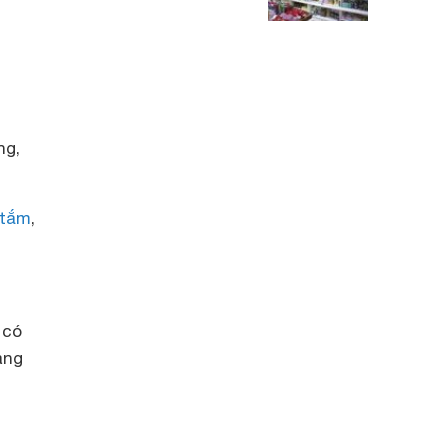
ng,
 tắm
,
 có
àng