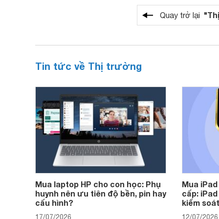
"Th
Quay trở lại
Tin tức về Thị trường
Mua laptop HP cho con học: Phụ
Mua iPad
huynh nên ưu tiên độ bền, pin hay
cấp: iPad
cấu hình?
kiểm soát
17/07/2026
12/07/2026