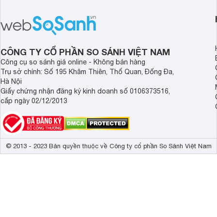
thể hiện rõ định hướng này khi mang
smartphone chất lượ
tới cho người dùng một thiết bị chất
trang bị hiện đại hàn
lượng với nhiều trang bị ấn tượng và
khúc.
độ bền bỉ cho nhu cầu sử dụng lâu
dài.
CÔNG TY CỔ PHẦN SO SÁNH VIỆT NAM
Công cụ so sánh giá online - Không bán hàng
Trụ sở chính: Số 195 Khâm Thiên, Thổ Quan, Đống Đa,
Hà Nội
Giấy chứng nhận đăng ký kinh doanh số 0106373516,
cấp ngày 02/12/2013
© 2013 - 2023 Bản quyền thuộc về Công ty cổ phần So Sánh Việt Nam