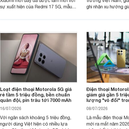
Xiaomi mới đây đã được làm mới với
trường Việt Nam, gi
sự xuất hiện của Redmi 17 5G, mẫu
ghi nhận xu hướng gi
máy đang nhận được sự quan tâm
cửa hàng phân phối c
của nhiều khách hàng.
nhiên, mức độ giảm 
máy có sự khác biệt 
Loạt điện thoại Motorola 5G giá
Điện thoại Motoro
rẻ tầm 5 triệu đồng, bền chuẩn
giảm giá gần 5 tri
quân đội, pin trâu tới 7000 mAh
lượng "vô đối" tr
16/07/2026
08/07/2026
Với ngân sách khoảng 5 triệu đồng,
Là mẫu điện thoại Mo
người dùng Việt hiện có nhiều lựa
mới ra mắt năm 202