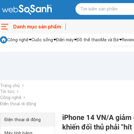
Danh mục sản phẩm
Công nghệ
Cuộc sống
Điện máy
Đồ thể thao
Mẹ và Bé
Revie
Trang chủ
Tin tức
Công nghệ
Điện thoại di động
iPhone 14 VN/A giảm g
Điện thoại di động
khiến đối thủ phải "hít
Máy tính bảng