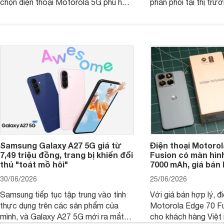
chọn điện thoại Motorola 5G phù hợp
phân phối tại thị trư
với các nhu cầu sử dụng phổ biến, từ
Motorola Signature
giải trí, chụp ảnh đến làm việc hằng
khúc cao cấp. Hiện 
ngày.
được nhiều đại lý á
trình giảm giá hấp d
thêm một lựa chọn c
người dùng Việt.
Samsung Galaxy A27 5G giá từ
Điện thoại Motorol
7,49 triệu đồng, trang bị khiến đối
Fusion có màn hình
thủ "toát mồ hôi"
7000 mAh, giá bán 
30/06/2026
25/06/2026
Samsung tiếp tục tập trung vào tính
Với giá bán hợp lý, đ
thực dụng trên các sản phẩm của
Motorola Edge 70 Fu
mình, và Galaxy A27 5G mới ra mắt
cho khách hàng Việt