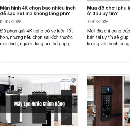
Màn hình 4K chọn bao nhiêu inch
Mua đồ chơi phụ ki
để sắc nét mà không lãng phí?
ở đâu uy tín?
09/07/2026
16/06/2026
Độ phân giải 4K nghe có vẻ luôn tốt
Một địa chỉ cung cấp
hơn, nhưng nếu chọn sai kích thước
bán tải uy tín sẽ giú
màn hình, người dùng có thể gặp giao
lượng vận hành cũng
diện quá nhỏ, phải phóng to nhiều
của chủ xe khi lên đ
hoặc không tận dụng hết không gian
hai" của mình.
hiển thị. Vậy màn hình 4K nên chọn
bao nhiêu inch là hợp lý?