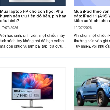
Mua laptop HP cho con học: Phụ
Mua iPad theo vòn
huynh nên ưu tiên độ bền, pin hay
cấp: iPad 11 (A16)
cấu hình?
kiểm soát chi phí 
17/07/2026
12/07/2026
Với học sinh, sinh viên, một chiếc máy
Khi chọn một chiếc i
tính xách tay không chỉ để học online
thường nhìn vào giá 
mà còn phục vụ làm bài tập, tra cứu,
Tuy nhiên, với nhu cầ
thuyết trình và giải trí nhẹ. Khi chọn
việc nhẹ và giải trí t
laptop HP cho con, phụ huynh nên
quan trọng hơn là tổn
nhìn theo nhu cầu sử dụng nhiều năm
mua bản nào, có cần
thay vì chỉ so sánh cấu hình trên giấy.
không, dùng được ba
nên nâng cấp.