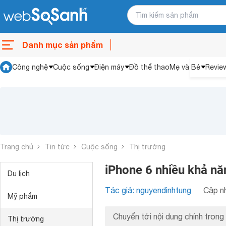
Danh mục sản phẩm
Công nghệ
Cuộc sống
Điện máy
Đồ thể thao
Mẹ và Bé
Revie
Trang chủ
Tin tức
Cuộc sống
Thị trường
iPhone 6 nhiều khả năn
Du lịch
Tác giả: nguyendinhtung
Cập nh
Mỹ phẩm
Chuyển tới nội dung chính trong 
Thị trường