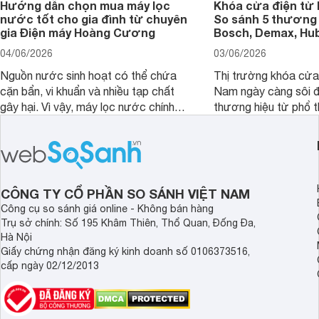
Hướng dẫn chọn mua máy lọc
Khóa cửa điện tử 
nước tốt cho gia đình từ chuyên
So sánh 5 thương 
gia Điện máy Hoàng Cương
Bosch, Demax, Hub
04/06/2026
03/06/2026
Nguồn nước sinh hoạt có thể chứa
Thị trường khóa cửa 
cặn bẩn, vi khuẩn và nhiều tạp chất
Nam ngày càng sôi đ
gây hại. Vì vậy, máy lọc nước chính
thương hiệu từ phổ 
hãng là giải pháp hiệu quả giúp bảo vệ
cấp. Nếu bạn đang b
sức khỏe và đảm bảo nguồn nước
cửa điện tử hãng nào 
sạch cho cả gia đình.
sẽ so sánh 5 thương
tâm nhiều hiện nay: 
Demax, Hubert và Gi
CÔNG TY CỔ PHẦN SO SÁNH VIỆT NAM
Công cụ so sánh giá online - Không bán hàng
Trụ sở chính: Số 195 Khâm Thiên, Thổ Quan, Đống Đa,
Hà Nội
Giấy chứng nhận đăng ký kinh doanh số 0106373516,
cấp ngày 02/12/2013