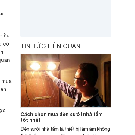
sẽ
hiều
g có
TIN TỨC LIÊN QUAN
èn
quan
i mua
bạn
ược
Cách chọn mua đèn sưởi nhà tắm
tốt nhất
Đèn sưởi nhà tắm là thiết bị làm ấm không