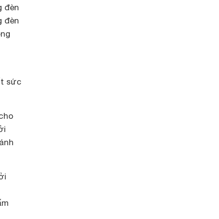
ng
đèn
g đèn
òng
ết sức
cho
ởi
 ánh
ởi
 ấm