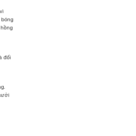
 vì
g bóng
a hồng
à đối
ng.
sưởi