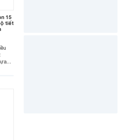
òn 15
ộ tiết
h
iều
t
lựa
 đình
bán
.