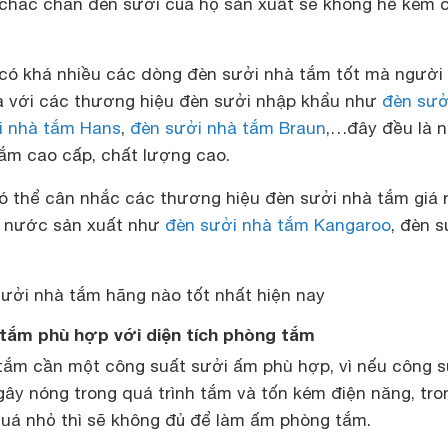
p chắc chắn đèn sưởi của họ sản xuất sẽ không hề kém 
g có khá nhiều các dòng đèn sưởi nhà tắm tốt mà người
a với các thương hiệu đèn sưởi nhập khẩu như
đèn sưở
i nhà tắm Hans
,
đèn sưởi nhà tắm Braun
,…đây đều là 
ắm cao cấp, chất lượng cao.
có thể cân nhắc các thương hiệu đèn sưởi nhà tắm giá r
g nước sản xuất như
đèn sưởi nhà tắm Kangaroo
, đèn s
ưởi nhà tắm hãng nào tốt nhất hiện nay
tắm phù hợp với diện tích phòng tắm
 tắm cần một công suất sưởi ấm phù hợp, vì nếu công s
ây nóng trong quá trình tắm và tốn kém điện năng, tro
uá nhỏ thì sẽ không đủ để làm ấm phòng tắm.