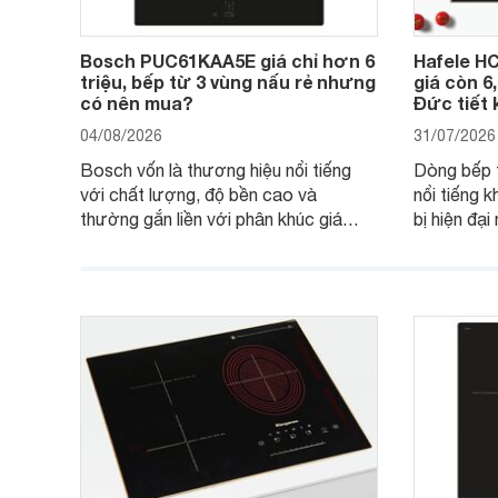
Bosch PUC61KAA5E giá chỉ hơn 6
Hafele HC
triệu, bếp từ 3 vùng nấu rẻ nhưng
giá còn 6
có nên mua?
Đức tiết 
04/08/2026
31/07/2026
Bosch vốn là thương hiệu nổi tiếng
Dòng bếp 
với chất lượng, độ bền cao và
nổi tiếng k
thường gắn liền với phân khúc giá
bị hiện đạ
cao. Tuy nhiên, trên thị trường hiện
536.61.88
nay, mẫu bếp từ Bosch 3 vùng nấu
hàng, siêu 
PUC61KAA5E lại đang được nhiều
đưa tới lự
đơn vị phân phối với mức giá khá dễ
gia đình.
tiếp cận, thu hút sự quan tâm của
nhiều người tiêu dùng.