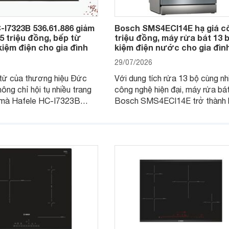
-I7323B 536.61.886 giảm
Bosch SMS4ECI14E hạ giá c
,5 triệu đồng, bếp từ
triệu đồng, máy rửa bát 13 b
kiệm điện cho gia đình
kiệm điện nước cho gia đìn
29/07/2026
từ của thương hiệu Đức
Với dung tích rửa 13 bộ cùng nh
hông chỉ hội tụ nhiều trang
công nghệ hiện đại, máy rửa bá
i mà Hafele HC-I7323B
Bosch SMS4ECI14E trở thành 
6 còn đang được nhiều cửa
chọn đáng cân nhắc cho các gia
thị điện máy giảm giá sâu,
Việt, nhất là trong bối cảnh giá 
a chọn chất lượng cho các
đang được điều chỉnh giảm sâu