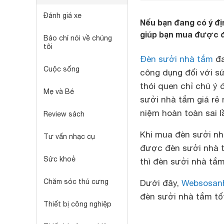
Đánh giá xe
Nếu bạn đang có ý đị
giúp bạn mua được đ
Báo chí nói về chúng
tôi
Đèn sưởi nhà tắm
đa
Cuộc sống
công dụng đối với sứ
thói quen chỉ chú ý
Mẹ và Bé
sưởi nhà tắm giá rẻ
niệm hoàn toàn sai l
Review sách
Khi mua đèn sưởi nh
Tư vấn nhạc cụ
được đèn sưởi nhà 
Sức khoẻ
thì đèn sưởi nhà tắ
Chăm sóc thú cưng
Dưới đây,
Websosan
đèn sưởi nhà tắm tố
Thiết bị công nghiệp