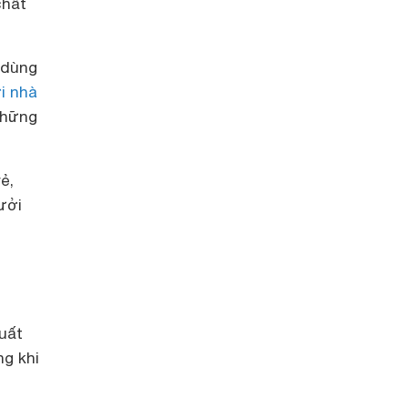
chất
 dùng
i nhà
những
ẻ,
ưởi
uất
ng khi