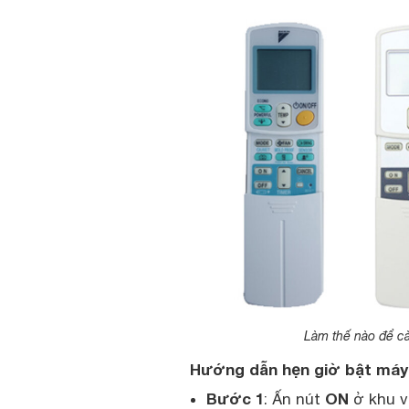
Làm thế nào để cà
Hướng dẫn hẹn giờ bật máy 
Bước 1
ON
: Ấn nút
ở khu 