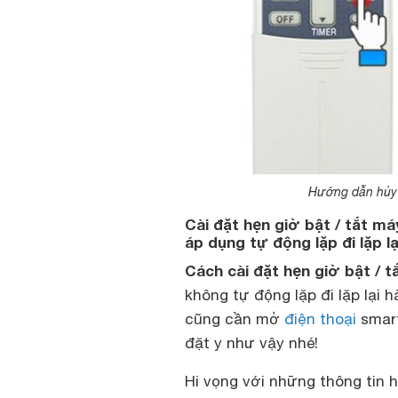
Hướng dẫn hủy 
Cài đặt hẹn giờ bật / tắt má
áp dụng tự động lặp đi lặp lạ
Cách cài đặt hẹn giờ bật / t
không tự động lặp đi lặp lại
cũng cần mở
điện thoại
smart
đặt y như vậy nhé!
Hi vọng với những thông tin