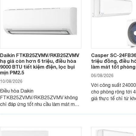
Daikin FTKB25ZVMV/RKB25ZVMV
Casper SC-24FB36
hạ giá còn hơn 6 triệu, điều hòa
triệu đồng, điều 
9000 BTU tiết kiệm điện, lọc bụi
làm mát tốt phòng
mịn PM2.5
06/08/2026
10/08/2026
Với công suất 2400
Điều hòa Daikin
cho phòng rộng tới
FTKB25ZVMV/RKB25ZVMV không
giá thực tế chỉ từ kh
chỉ đáp ứng tốt nhu cầu làm mát mà
đồng, Casper SC-24
còn được đánh giá cao về khả năng
một trong những mẫu
tiết kiệm điện nhờ công nghệ Inverter.
thông thu hút nhiều 
Đáng chú ý, model này hiện đang
người tiêu dùng Việt.
được bán với mức giá khá hấp dẫn