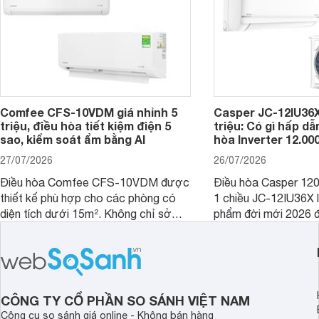
Comfee CFS-10VDM giá nhỉnh 5
Casper JC-12IU36X
triệu, điều hòa tiết kiệm điện 5
triệu: Có gì hấp d
sao, kiểm soát ẩm bằng AI
hòa Inverter 12.0
27/07/2026
26/07/2026
Điều hòa Comfee CFS-10VDM được
Điều hòa Casper 12
thiết kế phù hợp cho các phòng có
1 chiều JC-12IU36X 
diện tích dưới 15m². Không chỉ sở
phẩm đời mới 2026 đ
hữu công nghệ Inverter giúp tiết kiệm
cho phòng từ 15 - 2
điện, sản phẩm còn có khả năng kiểm
sở hữu khả năng làm
soát độ ẩm hiệu quả cùng nhiều tính
có giá bán rất hợp lý
năng hiện đại, trong khi vẫn duy trì
mức giá dễ tiếp cận.
CÔNG TY CỔ PHẦN SO SÁNH VIỆT NAM
Công cụ so sánh giá online - Không bán hàng