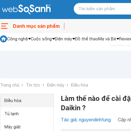
Danh mục sản phẩm
Công nghệ
Cuộc sống
Điện máy
Đồ thể thao
Mẹ và Bé
Revie
Trang chủ
Tin tức
Điện máy
Điều hòa
Làm thế nào để cài đặ
Điều hòa
Daikin ?
Tủ lạnh
Tác giả: nguyendinhtung
Cập nh
Máy giặt