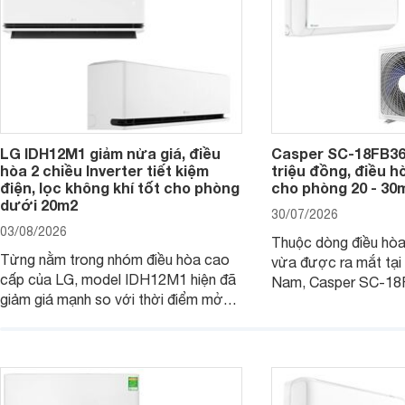
tại nhiều cửa hàng và siêu thị điện
máy.
LG IDH12M1 giảm nửa giá, điều
Casper SC-18FB36M
hòa 2 chiều Inverter tiết kiệm
triệu đồng, điều h
điện, lọc không khí tốt cho phòng
cho phòng 20 - 30
dưới 20m2
30/07/2026
03/08/2026
Thuộc dòng điều hò
Từng nằm trong nhóm điều hòa cao
vừa được ra mắt tại 
cấp của LG, model IDH12M1 hiện đã
Nam, Casper SC-18
giảm giá mạnh so với thời điểm mở
công suất làm mát 1
bán, giúp người dùng Việt có cơ hội
hợp với các phòng có
tiếp cận một mẫu điều hòa 2 chiều
- 30 m2. Bên cạnh k
được trang bị nhiều công nghệ hiện
hiệu quả, sản phẩm c
đại.
nhiều tính năng và cô