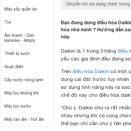
Chuyển tới nội dung chính trong 
Máy sấy quần áo
Bạn đang dùng điều hòa Daiki
Tivi
hòa nhà mình ? Hướng dẫn sau
Âm thanh - Dàn
này.
karaoke - Amply
Daikin là 1 trong 3 hãng
điều 
Thiết bị sưởi
yếu các gia đình đều đang sử
Quạt điện
Trên
điều hòa Daikin
có một c
dùng cài đặt trước tuy nhiên 
Cây nước nóng lạnh
sử dụng tính năng này ra sa
Máy lọc không khí
chế độ này cho điều hòa daik
Máy lọc nước
*Chú ý: Daikin cho ra rất nhi
nhau nhưng khi có cùng chức 
Máy tạo ẩm - hút ẩm
thế bạn chỉ cần chú ý tên ph