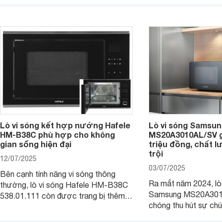
phân vân: liệu chiếc lò vi sóng này có
quan tâm bởi thiết kế
thực sự đáng mua hay không? Hãy
trọng cùng nhiều tín
cùng tìm hiểu ngay dưới đây nhé.
và tiện lợi. Cùng We
hiểu chi tiết sản phẩ
Lò vi sóng kết hợp nướng Hafele
Lò vi sóng Samsung
HM-B38C phù hợp cho không
MS20A3010AL/SV gi
gian sống hiện đại
triệu đồng, chất 
trội
12/07/2025
03/07/2025
Bên cạnh tính năng vi sóng thông
Ra mắt năm 2024, lò
thường, lò vi sóng Hafele HM-B38C
Samsung MS20A301
538.01.111 còn được trang bị thêm
chóng thu hút sự chú
tính năng nướng để mọi người chế
tinh tế, hiện đại và 
biến được nhanh chóng và đa dạng