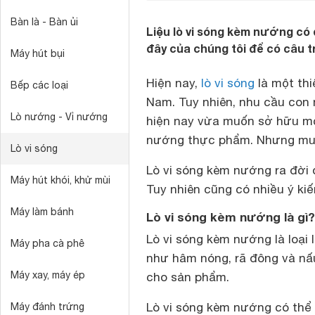
Bàn là - Bàn ủi
Liệu lò vi sóng kèm nướng có
đây của chúng tôi để có câu tr
Máy hút bụi
Hiện nay,
lò vi sóng
là một thi
Bếp các loại
Nam. Tuy nhiên, nhu cầu con 
Lò nướng - Vỉ nướng
hiện nay vừa muốn sở hữu mộ
nướng thực phẩm. Nhưng mua c
Lò vi sóng
Lò vi sóng kèm nướng ra đời 
Máy hút khói, khử mùi
Tuy nhiên cũng có nhiều ý kiế
Máy làm bánh
Lò vi sóng kèm nướng là gì?
Lò vi sóng kèm nướng là loại 
Máy pha cà phê
như hâm nóng, rã đông và nấ
Máy xay, máy ép
cho sản phẩm.
Lò vi sóng kèm nướng có thể
Máy đánh trứng