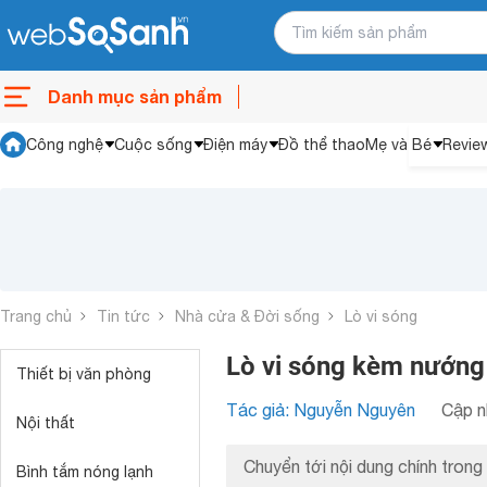
Danh mục sản phẩm
Công nghệ
Cuộc sống
Điện máy
Đồ thể thao
Mẹ và Bé
Revie
Trang chủ
Tin tức
Nhà cửa & Đời sống
Lò vi sóng
Lò vi sóng kèm nướn
Thiết bị văn phòng
Tác giả: Nguyễn Nguyên
Cập n
Nội thất
Chuyển tới nội dung chính trong 
Bình tắm nóng lạnh