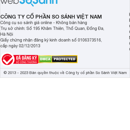
Sản phẩm này là một ứng cử viên rất
căn bếp nhà bạn khô
đáng cân nhắc cho căn bếp của gia
đây chúng tôi sẽ giú
đình bạn trong năm 2025.
được câu trả lời, nh
CÔNG TY CỔ PHẦN SO SÁNH VIỆT NAM
đúng đắn nhất.
Công cụ so sánh giá online - Không bán hàng
Trụ sở chính: Số 195 Khâm Thiên, Thổ Quan, Đống Đa,
Hà Nội
Giấy chứng nhận đăng ký kinh doanh số 0106373516,
cấp ngày 02/12/2013
© 2013 - 2023 Bản quyền thuộc về Công ty cổ phần So Sánh Việt Nam