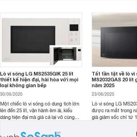
hấp dẫn. Với dung tíc
món ăn hơn. Cùng Websosanh.vn đi
tính năng tiện ích th
tìm hiểu chi tiết sản phẩm này nhé.
phẩm hứa hẹn mang đ
nấu nướng dễ dàng và
gia đình.
Lò vi sóng LG MS2535GIK 25 lít
Tất tần tật về lò v
thiết kế hiện đại, hài hòa với mọi
MS2032GAS 20 lít g
loại không gian bếp
năm 2025
30/06/2025
23/06/2025
Một chiếc lò vi sóng có dung tích lớn
Lò vi sóng LG MS20
lên đến 25 lít, vận hành êm ái, kiểu
được ra mắt trong 
dáng hiện đại mà giá cả lại vô cùng
giá giảm sốc chỉ từ 1
hợp lý là những gì mà người dùng mô
Vậy trong năm 2025,
tả về lò vi sóng LG MS2535GIK 25 lít.
có còn đáng mua để 