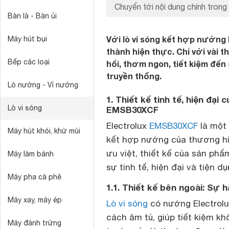
Chuyển tới nội dung chính trong 
Bàn là - Bàn ủi
Với lò vi sóng kết hợp nướng
Máy hút bụi
thành hiện thực. Chỉ với vài 
Bếp các loại
hổi, thơm ngon, tiết kiệm đế
truyền thống.
Lò nướng - Vỉ nướng
1. Thiết kế tinh tế, hiện đại
Lò vi sóng
EMSB30XCF
Electrolux
EMSB30XCF
là một 
Máy hút khói, khử mùi
kết hợp nướng của thương hi
ưu việt, thiết kế của sản ph
Máy làm bánh
sự tinh tế, hiện đại và tiện dụ
Máy pha cà phê
1.1. Thiết kế bên ngoài: Sự 
Máy xay, máy ép
Lò vi sóng
có nướng Electrol
cách âm tủ, giúp tiết kiệm k
Máy đánh trứng