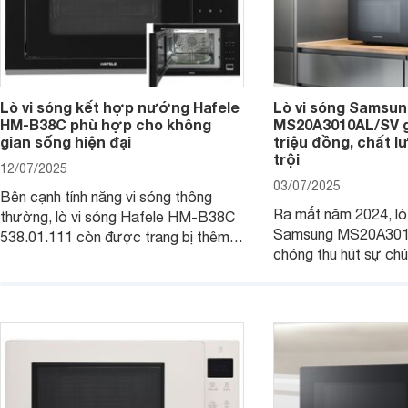
Lò vi sóng kết hợp nướng Hafele
Lò vi sóng Samsung
HM-B38C phù hợp cho không
MS20A3010AL/SV gi
gian sống hiện đại
triệu đồng, chất 
trội
12/07/2025
03/07/2025
Bên cạnh tính năng vi sóng thông
Ra mắt năm 2024, lò
thường, lò vi sóng Hafele HM-B38C
Samsung MS20A301
538.01.111 còn được trang bị thêm
chóng thu hút sự chú
tính năng nướng để mọi người chế
tinh tế, hiện đại và 
biến được nhanh chóng và đa dạng
hấp dẫn. Với dung tíc
món ăn hơn. Cùng Websosanh.vn đi
tính năng tiện ích th
tìm hiểu chi tiết sản phẩm này nhé.
phẩm hứa hẹn mang đ
nấu nướng dễ dàng và
gia đình.