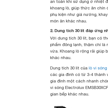
an toàn khi sử dụng ở nhiệt 
khoang lò, giúp thức ăn chín
phụ kiện như giá nướng, kha
món ăn khác nhau.
2. Dung tích 30 lít đáp ứng n
Với dung tích 30 lít, bạn có 
phẩm đông lạnh, thậm chí là
vừa. Khoang lò rộng rãi giúp
khác nhau.
Dung tích 30 lít của
lò vi són
các gia đình có từ 3-4 thành
gia đình một cách nhanh chón
vi sóng Electrolux EMSB30XCF
gian bếp khác nhau.