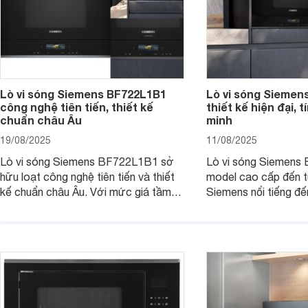
Lò vi sóng Siemens BF722L1B1
Lò vi sóng Siemen
công nghệ tiên tiến, thiết kế
thiết kế hiện đại, 
chuẩn châu Âu
minh
19/08/2025
11/08/2025
Lò vi sóng Siemens BF722L1B1 sở
Lò vi sóng Siemens
hữu loạt công nghệ tiên tiến và thiết
model cao cấp đến t
kế chuẩn châu Âu. Với mức giá tầm
Siemens nổi tiếng đ
27 triệu đồng, thì người dùng đang
phẩm đang được nhi
phân vân: liệu chiếc lò vi sóng này có
quan tâm bởi thiết kế
thực sự đáng mua hay không? Hãy
trọng cùng nhiều tín
cùng tìm hiểu ngay dưới đây nhé.
và tiện lợi. Cùng We
hiểu chi tiết sản phẩ