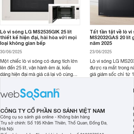
Lò vi sóng LG MS2535GIK 25 lít
Tất tần tật về lò v
thiết kế hiện đại, hài hòa với mọi
MS2032GAS 20 lít g
loại không gian bếp
năm 2025
30/06/2025
23/06/2025
Một chiếc lò vi sóng có dung tích lớn
Lò vi sóng LG MS20
lên đến 25 lít, vận hành êm ái, kiểu
được ra mắt trong 
dáng hiện đại mà giá cả lại vô cùng
giá giảm sốc chỉ từ 1
hợp lý là những gì mà người dùng mô
Vậy trong năm 2025,
tả về lò vi sóng LG MS2535GIK 25 lít.
có còn đáng mua để 
Sản phẩm này là một ứng cử viên rất
căn bếp nhà bạn khô
đáng cân nhắc cho căn bếp của gia
đây chúng tôi sẽ giú
đình bạn trong năm 2025.
được câu trả lời, nh
CÔNG TY CỔ PHẦN SO SÁNH VIỆT NAM
đúng đắn nhất.
Công cụ so sánh giá online - Không bán hàng
Trụ sở chính: Số 195 Khâm Thiên, Thổ Quan, Đống Đa,
Hà Nội