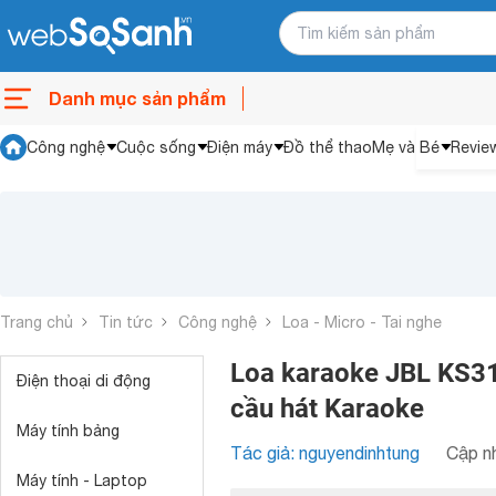
Danh mục sản phẩm
Công nghệ
Cuộc sống
Điện máy
Đồ thể thao
Mẹ và Bé
Revie
Trang chủ
Tin tức
Công nghệ
Loa - Micro - Tai nghe
Loa karaoke JBL KS31
Điện thoại di động
cầu hát Karaoke
Máy tính bảng
Tác giả: nguyendinhtung
Cập nh
Máy tính - Laptop