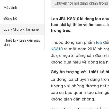
Chuyển tới nội dung chính trong 
Máy ảnh
Loa JBL KS310 là dòng loa ch
Đồng hồ
toàn dải lại thiên về âm bass,
Loa - Micro - Tai nghe
trong trẻo.
Thiết bị - Linh kiện máy
Thuộc dòng sản phẩm
loa
đến
tính
KS310
ra mắt năm 2013 nhưng 
được người dùng săn đón nh
không quá hiểu về dòng loa n
Gây ấn tượng với thiết kế h
Là dòng loa chuyên dụng tron
tượng với những đường nét gâ
cao su bao quanh tạo cảm gi
không gian căn phòng.