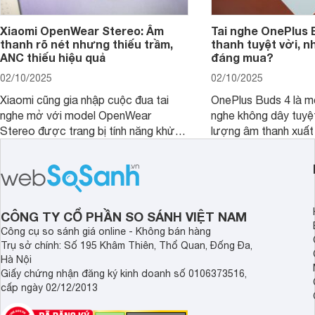
Xiaomi OpenWear Stereo: Âm
Tai nghe OnePlus 
thanh rõ nét nhưng thiếu trầm,
thanh tuyệt vời, n
ANC thiếu hiệu quả
đáng mua?
02/10/2025
02/10/2025
Xiaomi cũng gia nhập cuộc đua tai
OnePlus Buds 4 là mộ
nghe mở với model OpenWear
nghe không dây tuyệt
Stereo được trang bị tính năng khử
lượng âm thanh xuất
tiếng ồn chủ động (ANC). Nhưng liệu
nghệ hai driver và h
chất lượng âm thanh và hiệu quả khử
khử tiếng ồn ấn tượng
ồn của chiếc tai nghe Xiaomi này có
tiến. Tuy nhiên, thời
đủ sức thuyết phục người dùng?
là một điểm hạn chế 
người dùng.
CÔNG TY CỔ PHẦN SO SÁNH VIỆT NAM
Công cụ so sánh giá online - Không bán hàng
Trụ sở chính: Số 195 Khâm Thiên, Thổ Quan, Đống Đa,
Hà Nội
Giấy chứng nhận đăng ký kinh doanh số 0106373516,
cấp ngày 02/12/2013