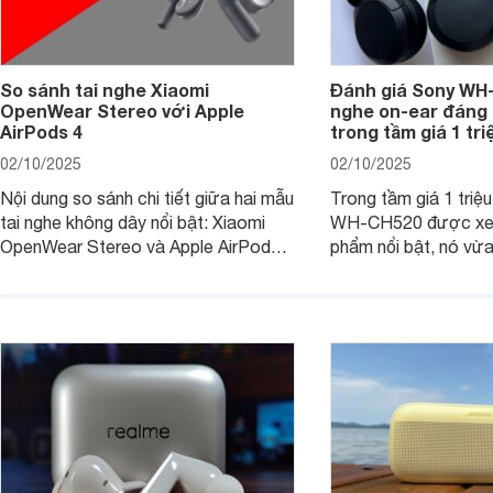
So sánh tai nghe Xiaomi
Đánh giá Sony WH-
OpenWear Stereo với Apple
nghe on-ear đáng
AirPods 4
trong tầm giá 1 tr
02/10/2025
02/10/2025
Nội dung so sánh chi tiết giữa hai mẫu
Trong tầm giá 1 triệ
tai nghe không dây nổi bật: Xiaomi
WH-CH520 được xe
OpenWear Stereo và Apple AirPods 4
phẩm nổi bật, nó vừa
sẽ nhằm giúp người dùng đưa ra lựa
pin ấn tượng vừa sở
chọn phù hợp nhất dựa trên nhu cầu
âm thanh ấn tượng 
và sở thích cá nhân. Cả hai đều là sản
chuyên gia đánh giá 
phẩm chất lượng cao, nhưng hướng
tới đối tượng khách hàng khác nhau.