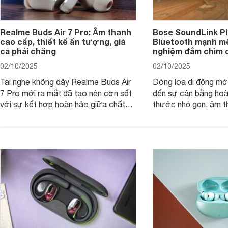
Realme Buds Air 7 Pro: Âm thanh
Bose SoundLink Pl
cao cấp, thiết kế ấn tượng, giá
Bluetooth mạnh mẽ
cả phải chăng
nghiệm đắm chìm 
02/10/2025
02/10/2025
Tai nghe không dây Realme Buds Air
Dòng loa di động m
7 Pro mới ra mắt đã tạo nên cơn sốt
đến sự cân bằng hoà
với sự kết hợp hoàn hảo giữa chất
thước nhỏ gọn, âm 
lượng âm thanh vượt trội, thiết kế
thời lượng pin ấn tư
hiện đại và mức giá cực kỳ cạnh
nó có xứng đáng với
tranh, chỉ dưới 2 triệu đồng.
xuất?