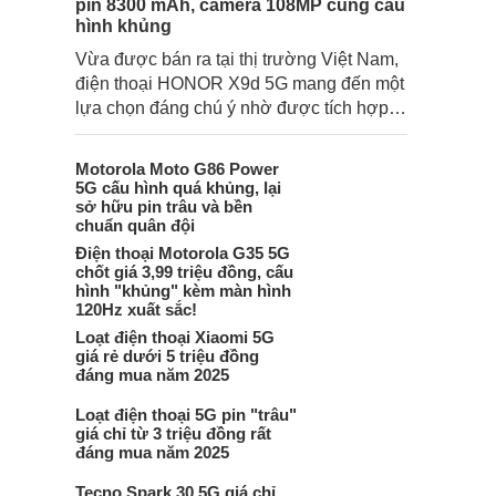
pin 8300 mAh, camera 108MP cùng cấu
hình khủng
Vừa được bán ra tại thị trường Việt Nam,
điện thoại HONOR X9d 5G mang đến một
lựa chọn đáng chú ý nhờ được tích hợp
nhiều trang bị ấn tượng cùng mức giá
hợp lý.
Motorola Moto G86 Power
5G cấu hình quá khủng, lại
sở hữu pin trâu và bền
chuẩn quân đội
Điện thoại Motorola G35 5G
chốt giá 3,99 triệu đồng, cấu
hình "khủng" kèm màn hình
120Hz xuất sắc!
Loạt điện thoại Xiaomi 5G
giá rẻ dưới 5 triệu đồng
đáng mua năm 2025
Loạt điện thoại 5G pin "trâu"
giá chỉ từ 3 triệu đồng rất
đáng mua năm 2025
Tecno Spark 30 5G giá chỉ