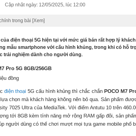
Cập nhật ngày: 12/05/2025, lúc 12:00
chính trong bài
[Xem]
của điện thoại 5G hiện tại với mức giá bán rất hợp lý khác
g mẫu smartphone với cấu hình khủng, trong khi có hỗ trợ
c trải nghiệm dành cho người dùng.
 M7 Pro 5G 8GB/256GB
riệu đồng
ếc
điện thoại
5G cấu hình khủng thì chắc chắn
POCO M7 Pr
g lựa chọn mà khách hàng không nên bỏ qua. Sản phẩm được
sity 7025 Ultra của MediaTek. Với điểm Antutu 10 trên 460.
ợng tới 8GB kèm tính năng mở rộng RAM gấp đôi, sản phẩ
úp người dùng có thể chơi mượt mọi tựa game mobile phổ b