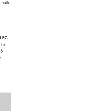
 chuẩn
6 5G
 tự
 ở
e