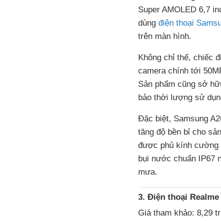
Super AMOLED 6,7 inch
dùng
điện thoại Sams
trên màn hình.
Không chỉ thế, chiếc 
camera chính tới 50M
Sản phẩm cũng sở hữ
bảo thời lượng sử dụng
Đặc biệt, Samsung A26
tăng độ bền bỉ cho sả
được phủ kính cường l
bụi nước chuẩn IP67 n
mưa.
3. Điện thoại Realme
Giá tham khảo: 8,29 t