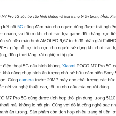
M7 Pro 5G sở hữu cấu hình khủng và loạt trang bị ấn tượng (Ảnh: Xia
g kết nối
5G
cũng đảm bảo cho người dùng được trải nghiệ
ực nhanh, và tối ưu khi chơi các tựa game đối kháng trực tiế
còn sở hữu màn hình AMOLED 6,67 inch độ phân giải FullH
20Hz giúp hỗ trợ tích cực cho người sử dụng khi chơi các t
g, đồng thời tăng trải nghiệm thị giác.
ếc điện thoại 5G cấu hình khủng,
Xiaomi
POCO M7 Pro 5G c
với khả năng chụp hình ấn tượng nhờ sở hữu cảm biến Sony
học. Cùng
camera
trước 20MP máy cho chất lượng các bức
ắc nét và nghệ thuật cao, tối ưu nhu cầu của người dùng.
 M7 Pro 5G cũng được tích hợp thỏi pin dung lượng 511
 thoải mái không lo hết pin. Cùng với đó là công nghệ sạc n
anh ấn tượng. Sản phẩm còn tích hợp nhiều trang bị tiện lợ