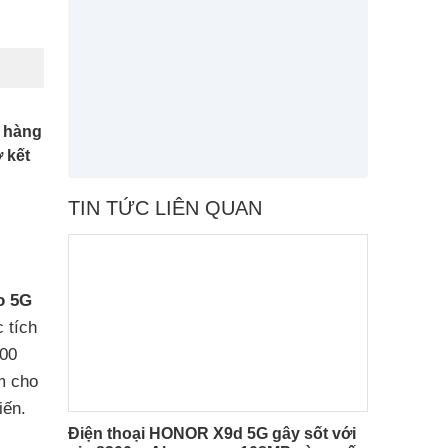
h hàng
 kết
TIN TỨC LIÊN QUAN
o 5G
 tích
000
m cho
iến.
Điện thoại HONOR X9d 5G gây sốt với