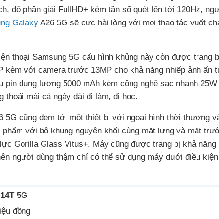
, độ phân giải FullHD+ kèm tần số quét lên tới 120Hz, ng
ung Galaxy
A26 5G sẽ cực hài lòng với mọi thao tác vuốt c
điện thoại Samsung 5G cấu hình khủng này còn được trang 
P kèm với camera trước 13MP cho khả năng nhiếp ảnh ấn t
u pin dung lượng 5000 mAh kèm công nghệ sạc nhanh 25W
 thoải mái cả ngày dài đi làm, đi học.
 5G cũng đem tới một thiết bị với ngoại hình thời thượng v
n phẩm với bộ khung nguyên khối cùng mặt lưng và mặt trư
ực Gorilla Glass Vitus+. Máy cũng được trang bị khả năng
ên người dùng thậm chí có thể sử dụng máy dưới điều kiện 
 14T 5G
riệu đồng