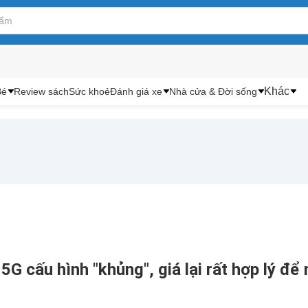
Khác
Bé
Review sách
Sức khoẻ
Đánh giá xe
Nhà cửa & Đời sống
 5G cấu hình "khủng", giá lại rất hợp lý để