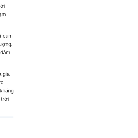
ười
hạm
bị cụm
ượng.
 đảm
à gia
ớc
 kháng
trời