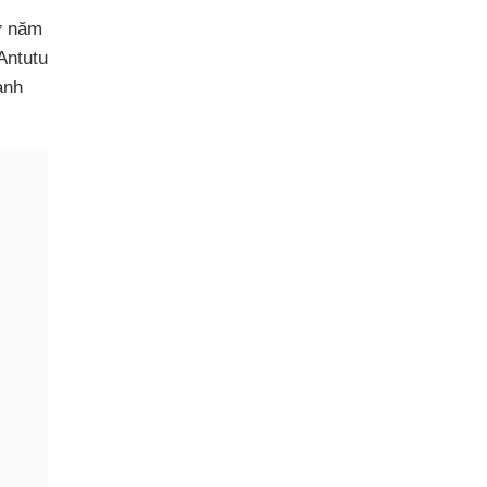
ở năm
Antutu
ạnh