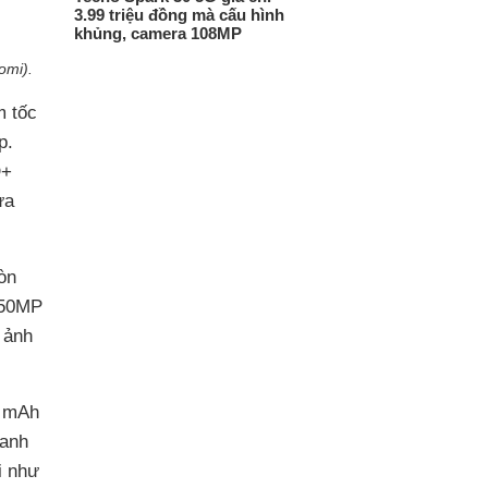
3.99 triệu đồng mà cấu hình
khủng, camera 108MP
omi).
m tốc
p.
D+
ựa
òn
 50MP
 ảnh
0 mAh
hanh
i như