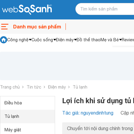
Danh mục sản phẩm
Công nghệ
Cuộc sống
Điện máy
Đồ thể thao
Mẹ và Bé
Revie
Trang chủ
Tin tức
Điện máy
Tủ lạnh
Lợi ích khi sử dụng tủ 
Điều hòa
Tác giả: nguyendinhtung
Cập nh
Tủ lạnh
Chuyển tới nội dung chính trong 
Máy giặt