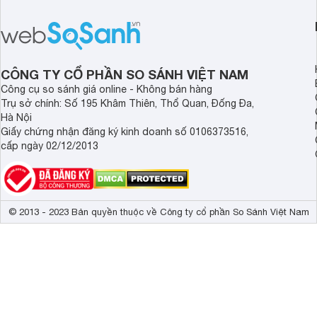
điểm nhờ dung tích lớn cùng nhiều
lượng với những trang
công nghệ bảo quản hiện đại, đáp ứng
mức giá bán dễ tiếp 
tốt nhu cầu lưu trữ thực phẩm của gia
nhiều khách hàng Việ
đình.
CÔNG TY CỔ PHẦN SO SÁNH VIỆT NAM
Công cụ so sánh giá online - Không bán hàng
Trụ sở chính: Số 195 Khâm Thiên, Thổ Quan, Đống Đa,
Hà Nội
Giấy chứng nhận đăng ký kinh doanh số 0106373516,
cấp ngày 02/12/2013
© 2013 - 2023 Bản quyền thuộc về Công ty cổ phần So Sánh Việt Nam