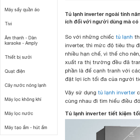
Máy sấy quần áo
Tủ lạnh inverter ngoài tính năn
ích đối với người dùng mà có 
Tivi
So với những chiếc
tủ lạnh
th
Âm thanh - Dàn
karaoke - Amply
inverter, thì mức độ tiêu thụ 
nhiều hạn chế, vì thế cho nê
Thiết bị sưởi
xuất ra thị trường đều đã tra
phần là để cạnh tranh với cá
Quạt điện
đặt lợi ích tối đa của người t
Cây nước nóng lạnh
Vậy sử dụng
tủ lạnh inverter
c
Máy lọc không khí
cùng nhau đi tìm hiểu điều đó
Tủ lạnh inverter tiết kiệm tố
Máy lọc nước
Máy tạo ẩm - hút ẩm