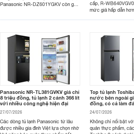
cấp, R-WB640VGV0 
Panasonic NR-DZ601YGKV còn gây
mức giá hấp dẫn hơ
chú ý với công nghệ Nanoe™ X độc
trình giảm giá, trở t
quyền, được hãng công bố có khả
đáng cân nhắc cho cá
năng giảm tới 90% dư lượng thuốc
đang tìm kiếm sản ph
trừ sâu còn tồn đọng trên thực phẩm.
nhiều công nghệ.
Panasonic NR-TL381GVKV giá chỉ
Top tủ lạnh Toshib
8 triệu đồng, tủ lạnh 2 cánh 366 lít
nước bên ngoài giá
với nhiều công nghệ hiện đại
đồng, có cả làm đ
27/07/2026
24/07/2026
Các dòng tủ lạnh Panasonic từ lâu
Không chỉ nổi bật vớ
được nhiều gia đình Việt lựa chọn nhờ
quản thực phẩm, các