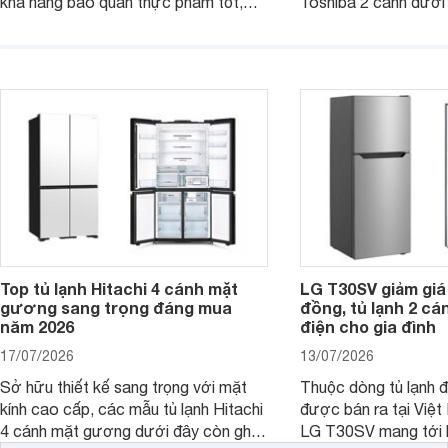
khả năng bảo quản thực phẩm tốt,
Toshiba 2 cánh dướ
vận hành bền bỉ cùng nhiều công nghệ
trang bị vòi lấy nước
hiện đại. Tuy nhiên, mức giá thường
lợi, mang đến trải ng
cao hơn so với nhiều sản phẩm cùng
nghi hơn cho gia đình 
phân khúc khiến không ít người dùng
phải cân nhắc. Trên thị trường hiện
nay, Panasonic
Top tủ lạnh Hitachi 4 cánh mặt
LG T30SV giảm giá 
gương sang trọng đáng mua
đồng, tủ lạnh 2 cá
năm 2026
điện cho gia đình
17/07/2026
13/07/2026
Sở hữu thiết kế sang trọng với mặt
Thuộc dòng tủ lạnh 
kính cao cấp, các mẫu tủ lạnh Hitachi
được bán ra tại Việ
4 cánh mặt gương dưới đây còn ghi
LG T30SV mang tới 