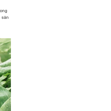
.
song
 sản