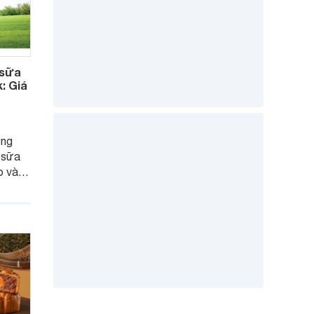
 sữa
: Giá
ơng
 sữa
o và
 nhờ
cho
ùng,
a