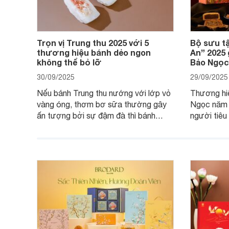
Trọn vị Trung thu 2025 với 5
Bộ sưu t
thương hiệu bánh dẻo ngon
An” 2025
không thể bỏ lỡ
Bảo Ngọc
30/09/2025
29/09/2025
Nếu bánh Trung thu nướng với lớp vỏ
Thương hi
vàng óng, thơm bơ sữa thường gây
Ngọc năm 2
ấn tượng bởi sự đậm đà thì bánh
người tiêu
Trung thu dẻo lại mang nét dịu dàng,
mang thông
mềm mại, mộc mạc hơn.
phúc, yêu 
Cùng chúng 
sưu tập nà