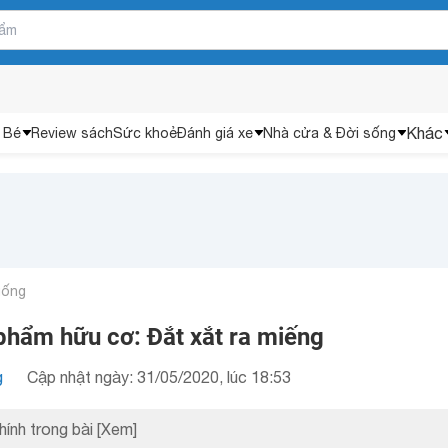
Khác
 Bé
Review sách
Sức khoẻ
Đánh giá xe
Nhà cửa & Đời sống
uống
phẩm hữu cơ: Đắt xắt ra miếng
g
Cập nhật ngày: 31/05/2020, lúc 18:53
hính trong bài
[Xem]