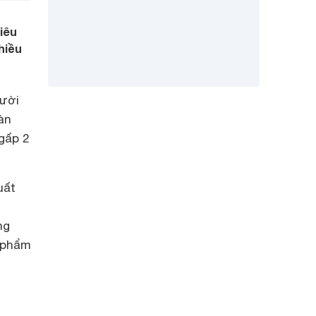
iêu
hiều
gười
àn
gấp 2
uất
ng
c phẩm