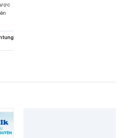
được
yên
htung