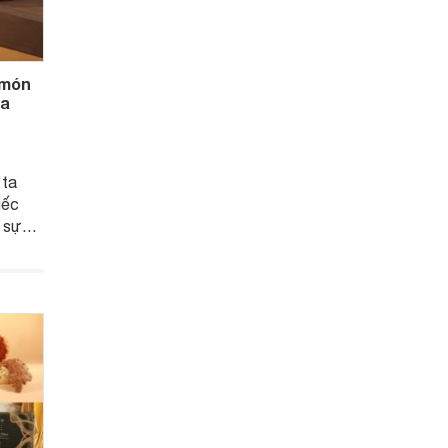
 món
ùa
 ta
iếc
 sự
 vô
ng thu
c biệt