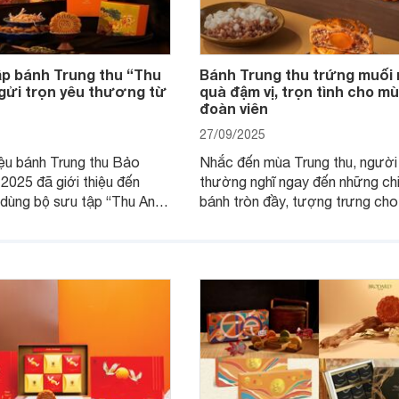
ập bánh Trung thu “Thu
Bánh Trung thu trứng muối
 gửi trọn yêu thương từ
quà đậm vị, trọn tình cho m
đoàn viên
27/09/2025
ệu bánh Trung thu Bảo
Nhắc đến mùa Trung thu, người
025 đã giới thiệu đến
thường nghĩ ngay đến những ch
 dùng bộ sưu tập “Thu An”
bánh tròn đầy, tượng trưng cho
 điệp về sự bình an, hạnh
đoàn viên và sum họp. Trong số
thương và thịnh vượng.
vàn hương vị hiện nay, bánh Tru
tôi đi tìm hiểu chi tiết bộ
trứng muối vẫn giữ một vị trí đặ
y nhé.
trong lòng người thưởng thức.