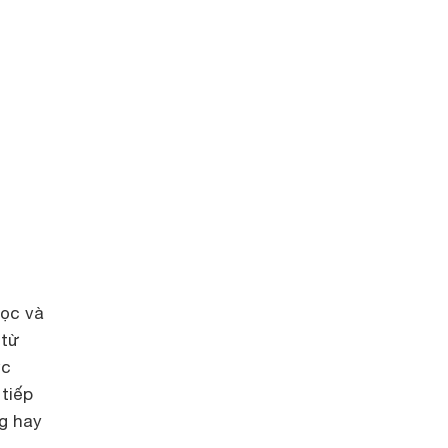
học và
 từ
ực
tiếp
g hay