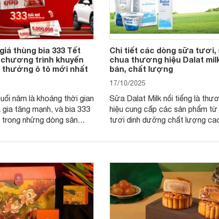
giá thùng bia 333 Tết
Chi tiết các dòng sữa tươi,
 chương trình khuyến
chua thương hiệu Dalat milk
g thưởng ô tô mới nhất
bán, chất lượng
17/10/2025
cuối năm là khoảng thời gian
Sữa Dalat Milk nổi tiếng là thư
a gia tăng mạnh, và bia 333
hiệu cung cấp các sản phẩm từ
t trong những dòng sản
tươi dinh dưỡng chất lượng ca
 ưa chuộng tại Việt Nam.
hương vị thơm ngon thanh mát
húng tôi tìm hiểu về giá
quy trình sản xuất chuyên biệt 
 chương trình khuyến mại,
các sản phẩm sữa tươi thanh tr
ng của bia 333 trong dịp
tiệt trùng, sữa chua và sữa chu
Ngọ 2026.
uống.