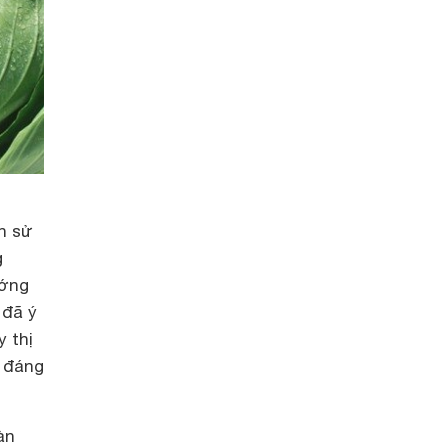
n sử
g
ướng
 đã ý
y thị
 đáng
àn