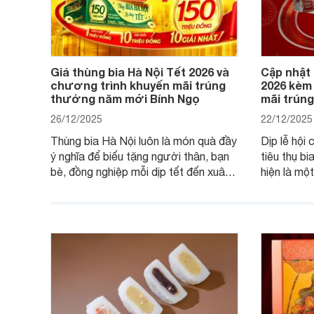
Giá thùng bia Hà Nội Tết 2026 và
Cập nhật 
chương trình khuyến mãi trúng
2026 kèm
thưởng năm mới Bính Ngọ
mãi trún
26/12/2025
22/12/2025
Thùng bia Hà Nội luôn là món quà đầy
Dịp lễ hội 
ý nghĩa để biếu tặng người thân, bạn
tiêu thụ bi
bè, đồng nghiệp mỗi dịp tết đến xuân
hiện là mộ
về. Và nếu như khách hàng đang có
phẩm được
nhu cầu mua thùng bia Hà Nội và nắm
Hãy cùng c
bắt được chương trình khuyến mãi
bán và các
trúng thưởng của bia Hà Nội thì dưới
trúng thưở
đây là các thông tin hữu ích cho bạn.
Tết Bính 