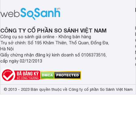
nước nóng tối ưu cho các phòng tắm
phẩm chất lượng với
hiện đại, đặc biệt là các phòng tắm
hợp lý đồng thời có 
có diện tích hạn chế.
làm nước nóng rất tố
CÔNG TY CỔ PHẦN SO SÁNH VIỆT NAM
Công cụ so sánh giá online - Không bán hàng
Trụ sở chính: Số 195 Khâm Thiên, Thổ Quan, Đống Đa,
Hà Nội
Giấy chứng nhận đăng ký kinh doanh số 0106373516,
cấp ngày 02/12/2013
© 2013 - 2023 Bản quyền thuộc về Công ty cổ phần So Sánh Việt Nam