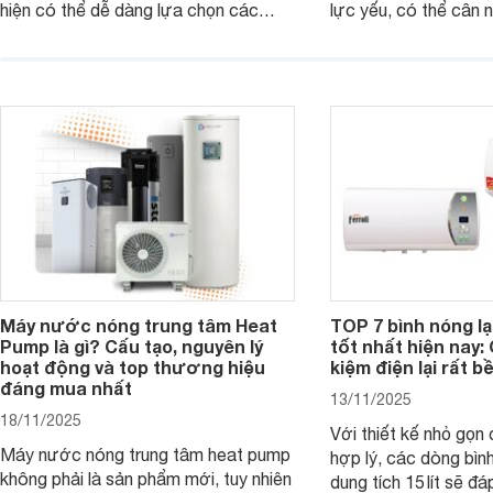
hiện có thể dễ dàng lựa chọn các
lực yếu, có thể cân
mẫu máy nước nóng trực tiếp đến từ
máy nước nóng trực 
thương hiệu uy tín, sở hữu khả năng
bơm trợ lực dưới đâ
làm nóng nhanh và trang bị an toàn
rất hợp lý chỉ từ kho
cơ bản, đáp ứng tốt nhu cầu sử dụng
đồng.
nước nóng hằng ngày của gia đình.
Máy nước nóng trung tâm Heat
TOP 7 bình nóng l
Pump là gì? Cấu tạo, nguyên lý
tốt nhất hiện nay: 
hoạt động và top thương hiệu
kiệm điện lại rất bề
đáng mua nhất
13/11/2025
18/11/2025
Với thiết kế nhỏ gọn
Máy nước nóng trung tâm heat pump
hợp lý, các dòng bìn
không phải là sản phẩm mới, tuy nhiên
dung tích 15 lít sẽ đ