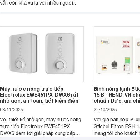
vẫn còn khá xa lạ với nhiều người
nước nóng của các g
dùng. Đây là một giải pháp tạo nước
viên ít hoặc người s
nóng hiệu quả và tiện lợi cho các
Dưới đây là 7 mẫu bì
công trình có nhu cầu lớn. Dưới đây là
ngang 15 lít đáng mua
những thông tin cơ bản bạn cần biết
về dòng sản phẩm này.
Máy nước nóng trực tiếp
Bình nóng lạnh Sti
Electrolux EWE451PX-DWX6 rất
15 B TREND-VN ch
nhỏ gọn, an toàn, tiết kiệm điện
chuẩn Đức, giá chỉ
08/11/2025
29/10/2025
Với thiết kế nhỏ gọn, máy nước nóng
Với giá bán hợp lý, b
trực tiếp Electrolux EWE451PX-
Stiebel Eltron ESH
DWX6 đem tới giải pháp cung cấp
mang tới cho khách 