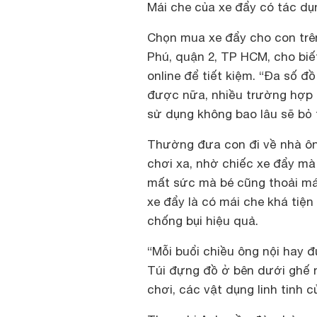
Mái che của xe đẩy có tác dụn
Chọn mua xe đẩy cho con trê
Phú, quận 2, TP HCM, cho biết
online để tiết kiệm. “Đa số đ
được nữa, nhiều trường hợp 
sử dụng không bao lâu sẽ bỏ t
Thường đưa con đi về nhà ông
chơi xa, nhờ chiếc xe đẩy m
mất sức mà bé cũng thoải mái
xe đẩy là có mái che khá tiện 
chống bụi hiệu quả.
“Mỗi buổi chiều ông nội hay
Túi đựng đồ ở bên dưới ghế 
chơi, các vật dụng linh tinh 