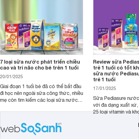
Pediasure Grow &amp; Gain hiện nay
cùng Websosanh.vn t
và giá bán của từng loại.
đây.
7 loại sữa nước phát triển chiều
Review sữa Pedia
cao và trí não cho bé trên 1 tuổi
trẻ 1 tuổi có tốt k
sữa nước Pedias
20/01/2025
trẻ 1 tuổi
Giai đoạn 1 tuổi bé đã có thể bắt đầu
17/01/2025
đi học nên ngoài sữa công thức, nhiều
Sữa Pediasure nước 
mẹ còn tìm kiếm các loại sữa nước
với đa dạng xuất xứ,
pha sẵn để bổ sung dưỡng chất cho
25 loại vitamin và k
trẻ. Dưới đây là 7 loại sữa nước phát
nhau rất tốt cho sự p
triển chiều cao và trí não cho bé trên
nhất là các bé biếng
1 tuổi tốt mà mẹ bỉm nên lựa chọn.
cân.