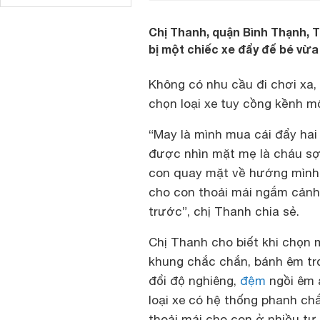
Chị Thanh, quận Bình Thạnh, TP
bị một chiếc xe đẩy để bé vừ
Không có nhu cầu đi chơi xa,
chọn loại xe tuy cồng kềnh mộ
“May là mình mua cái đẩy hai
được nhìn mặt mẹ là cháu sợ 
con quay mặt về hướng mình 
cho con thoải mái ngắm cảnh
trước”, chị Thanh chia sẻ.
Chị Thanh cho biết khi chọn
khung chắc chắn, bánh êm trơ
đổi độ nghiêng,
đệm
ngồi êm á
loại xe có hệ thống phanh chắ
thoải mái cho con ở nhiều tư 