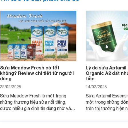
Sữa Meadow Fresh có tốt
Lý do sữa Aptamil
không? Review chi tiết từ người
Organic A2 đắt nh
dùng
tiền
28/02/2025
14/02/2025
Sữa Meadow Fresh là một trong
Sữa Aptamil Essensi
những thương hiệu sữa nổi tiếng,
một trong những dò
được nhiều gia đình tin dùng nhờ vào
trên thị trường hiện 
chất lượng dinh dưỡng và hương vị
phụ huynh khi tìm hi
thơm ngon. Vậy sữa Meadow Fresh
này thường thắc mắc
có tốt không? Thành phần dinh
Aptamil Essensis Org