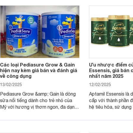
dưỡng có gì đặc biệt? Giá sữa
hơn so với các dòng
Meadow Fresh trên thị trường hiện
giải đáp câu hỏi này,
nay ra sao? Hãy cùng tìm hiểu ngay.
4 yếu tố sau.
Các loại Pediasure Grow & Gain
Ưu nhược điểm củ
hiện nay kèm giá bán và đánh giá
Essensis, giá bán 
về công dụng
nhất năm 2025
13/02/2025
12/02/2025
Pediasure Grow &amp; Gain là dòng
Aptamil Essensis là
sữa nổi tiếng dành cho trẻ nhỏ của
cấp với thành phần 
Mỹ với hương vị thơm ngon, đa dạng
hệ tiêu hóa, sử dụn
mùi vị giúp trẻ tăng cân và phát triển
có cơ địa nhạy cảm 
chiều cao khỏe mạnh. Bài viết sau sẽ
hóa. Vậy dòng sữa n
giới thiệu cho mẹ các loại sữa
biệt, ưu và nhược đi