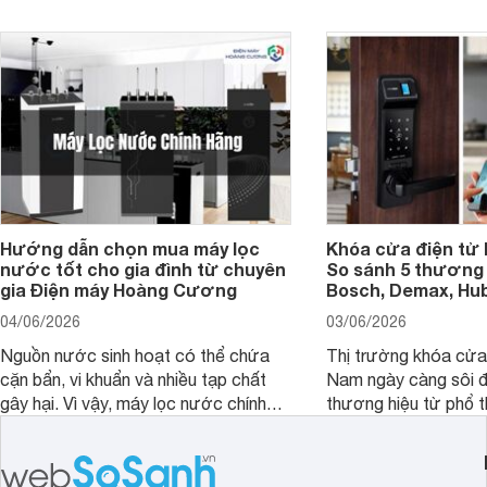
bao nhiêu inch là hợp lý?
Hướng dẫn chọn mua máy lọc
Khóa cửa điện tử 
nước tốt cho gia đình từ chuyên
So sánh 5 thương 
gia Điện máy Hoàng Cương
Bosch, Demax, Hub
04/06/2026
03/06/2026
Nguồn nước sinh hoạt có thể chứa
Thị trường khóa cửa 
cặn bẩn, vi khuẩn và nhiều tạp chất
Nam ngày càng sôi đ
gây hại. Vì vậy, máy lọc nước chính
thương hiệu từ phổ 
hãng là giải pháp hiệu quả giúp bảo vệ
cấp. Nếu bạn đang b
sức khỏe và đảm bảo nguồn nước
cửa điện tử hãng nào 
sạch cho cả gia đình.
sẽ so sánh 5 thương