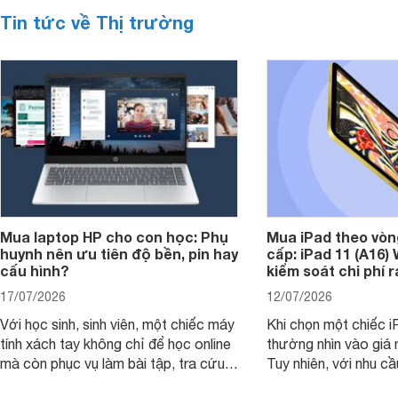
Tin tức về Thị trường
Mua laptop HP cho con học: Phụ
Mua iPad theo vòn
huynh nên ưu tiên độ bền, pin hay
cấp: iPad 11 (A16)
cấu hình?
kiểm soát chi phí 
17/07/2026
12/07/2026
Với học sinh, sinh viên, một chiếc máy
Khi chọn một chiếc i
tính xách tay không chỉ để học online
thường nhìn vào giá 
mà còn phục vụ làm bài tập, tra cứu,
Tuy nhiên, với nhu cầ
thuyết trình và giải trí nhẹ. Khi chọn
việc nhẹ và giải trí t