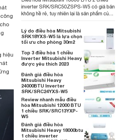
inverter SRK/SRC50ZSPS-W5 có giá bán
mát
không hề rẻ, tuy nhiên lại là sản phẩm của
 công
thương hiệu Nhật uy tín, và được tích hợp
 cho
những công nghệ hiện đại hàng đầu.
Lý do điều hòa Mitsubishi
ng
SRK18YXS-W5 là lựa chọn
tối ưu cho phòng 30m2
Top 3 điều hòa 1 chiều
 hiệu
Inverter Mitsubishi Heavy
mát
được yêu thích 2023
hững
Đánh giá điều hòa
Mitsubishi Heavy
24000BTU Inverter
SRK/SRC24YXS-W5
Review nhanh mẫu điều
hòa Mitsubishi 12000 BTU
1 chiều SRK/SRC13YXP-
W5
Đánh giá điều hòa
Mitsubishi Heavy 18000btu
1 chiều inverter