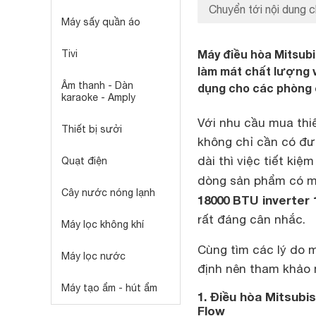
Chuyển tới nội dung c
Máy sấy quần áo
Máy điều hòa Mitsubi
Tivi
làm mát chất lượng v
Âm thanh - Dàn
dụng cho các phòng c
karaoke - Amply
Với nhu cầu mua thiế
Thiết bị sưởi
không chỉ cần có đư
dài thì việc tiết ki
Quạt điện
dòng sản phẩm có mặ
Cây nước nóng lạnh
18000 BTU inverter 
rất đáng cân nhắc.
Máy lọc không khí
Cùng tìm các lý do 
Máy lọc nước
định nên tham khảo 
Máy tạo ẩm - hút ẩm
1. Điều hòa Mitsubi
Flow