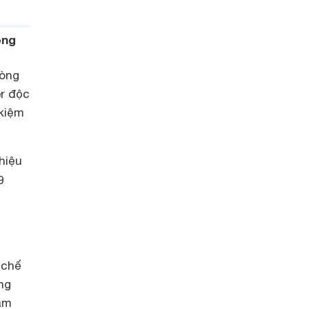
òng
dòng
er độc
 kiệm
hiệu
9
n
 chế
ng
làm