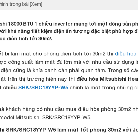
hính trong bài
[Xem]
shi 18000 BTU 1 chiều inverter mang tới một dòng sản 
ới khả năng tiết kiệm điện ấn tượng đặc biệt phù hợp 
ó diện tích tới 30m2.
t bị làm mát cho phòng diện tích tới 30m2 thì
điều hòa
ợc công suất làm mát đủ lớn mà với nhu cầu sử dụng l
ệm điện cũng là khía cạnh cần phải quan tâm. Trong số cá
điều hòa Mitsubishi He
t trên thị trường hiện nay thì
1 chiều
SRK/SRC18YYP-W5
chính là một trong những 
mà khách hàng có nhu cầu mua điều hòa phòng 30m2 n
model Mitsubishi
SRK/SRC18YYP-W5.
shi
SRK/SRC18YYP-W5 làm mát tốt phòng 30m2
với J