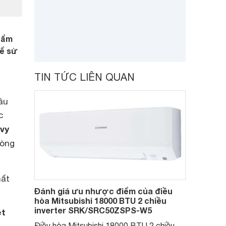
phẩm
để sử
TIN TỨC LIÊN QUAN
âu
c
avy
dòng
hất
Đánh giá ưu nhược điểm của điều
hòa Mitsubishi 18000 BTU 2 chiều
inverter SRK/SRC50ZSPS-W5
et
Điều hòa Mitsubishi 18000 BTU 2 chiều