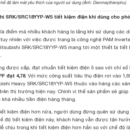
hế độ làm mát yêu thích của người sử dụng (Ảnh: Dienmaythienphu).
shi
SRK/SRC18YYP-W5 tiết kiệm điện khi dùng cho ph
 là điểm mà nhiều khách hàng lo lắng khi sử dụng các 
tuy nhiên với việc được trang bị công nghệ PAM Invert
itsubishi
SRK/SRC18YYP-W5 mang tới một thiết bị tiết
g.
g được cấp, đạt chuẩn tiết kiệm điện 5 sao với chỉ số 
F đạt 4,78
. Với mức công suất tiêu thụ điện rơi vào 1,6
bishi Heavy
SRK/SRC18YYP-W5 thuộc vào hàng các sả
trên thị trường hiện nay. Chính vì thế sản phẩm sẽ giúp
 khá nhiều tiền điện hàng tháng.
iết kiệm điện hơn nữa, người dùng đừng quên sử dụng
 độ tiết kiệm điện này, khách hàng vẫn được tận hưở
 chịu trong khi tiết kiệm điện hơn hẳn so với chế độ 