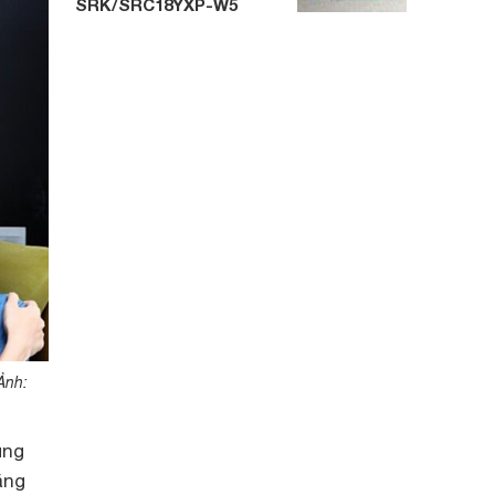
SRK/SRC18YXP-W5
Ảnh:
ụng
ăng