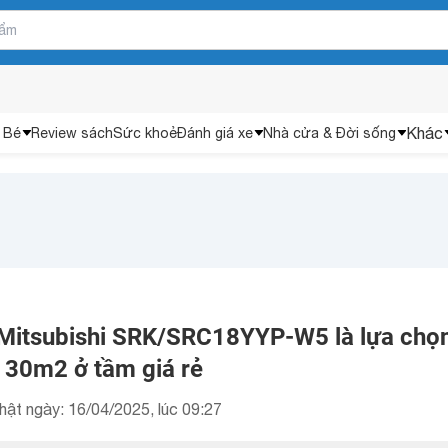
Khác
 Bé
Review sách
Sức khoẻ
Đánh giá xe
Nhà cửa & Đời sống
 Mitsubishi SRK/SRC18YYP-W5 là lựa chọn
 30m2 ở tầm giá rẻ
hật ngày: 16/04/2025, lúc 09:27