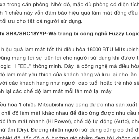
 xa trong căn phòng. Nhờ đó, mặc dù phòng có diện tích
 1 chiều này vẫn đảm bảo hiệu quả làm mát đồng đều 
ự tối ưu cho tất cả người sử dụng.
shi
SRK/SRC18YYP-W5 trang bị công nghệ Fuzzy Logic
hiệu quả làm mát tốt thì điều hòa 18000 BTU Mitsubish
g mang tới sự tiện lợi cho người sử dụng khi được t
ogic “I FEEL” thông minh. Đây là công nghệ mà điều hò
độ làm mát yêu thích của khách hàng và lưu lại cho lầ
với các khách hàng như người cao tuổi hoặc trẻ nhỏ s
h lại các chế độ làm mát mỗi lần mở lại máy.
iều hòa 1 chiều Mitsubishi này cũng được nhà sản xuất 
c chế độ làm mát khác nhau để đáp ứng được nhu cầu 
độ làm mát nhanh (Hi Power), chế độ tự động (Auto), ch
khử ẩm (Dry). Đương nhiên người sử dụng cũng có thể đ
nhiệt độ, tốc độ gió, hướng gió nhằm đem tới không gi