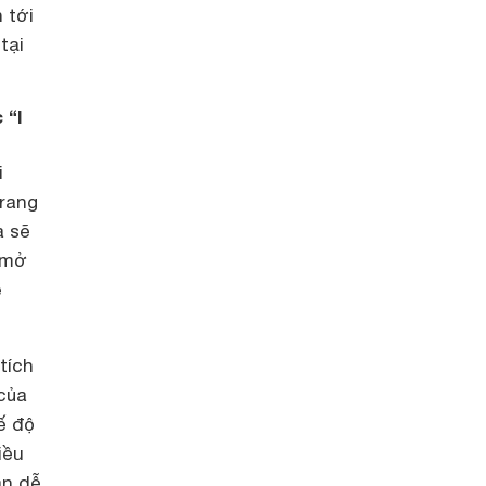
 tới
tại
 “I
i
rang
a sẽ
n mở
ẽ
tích
của
ế độ
iều
an dễ