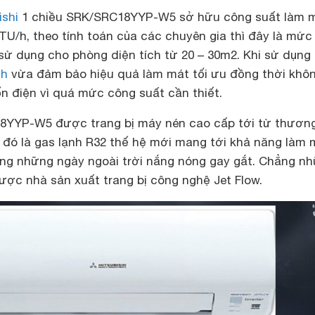
ishi
1 chiều
SRK/SRC18YYP-W5 sở hữu công suất làm 
TU/h, theo tính toán của các chuyên gia thì đây là mức
sử dụng cho phòng diện tích từ 20 – 30m2. Khi sử dụng
nh
vừa đảm bảo hiệu quả làm mát tối ưu đồng thời khô
tốn điện vì quá mức công suất cần thiết.
YYP-W5 được trang bị máy nén cao cấp tới từ thương
i đó là gas lạnh R32 thế hệ mới mang tới khả năng làm 
ong những ngày ngoài trời nắng nóng gay gắt. Chẳng n
ược nhà sản xuất trang bị công nghệ Jet Flow.