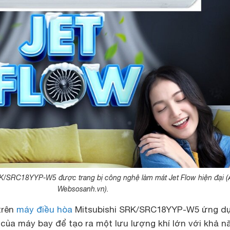
RK/SRC18YYP-W5 được trang bị công nghệ làm mát Jet Flow hiện đại (
Websosanh.vn).
trên
máy điều hòa
Mitsubishi
SRK/SRC18YYP-W5 ứng d
 của máy bay để tạo ra một lưu lượng khí lớn với khả n