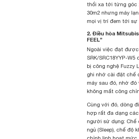
thổi xa tới từng góc
30m2 nhưng máy lạnh
mọi vị trí đem tới s
2. Điều hòa Mitsubi
FEEL”
Ngoài việc đạt được 
SRK/SRC18YYP-W5 cũn
bị công nghệ Fuzzy L
ghi nhớ cài đặt chế 
máy sau đó, nhờ đó 
không mất công chỉn
Cùng với đó, dòng đ
hợp rất đa dạng cá
người sử dụng: Chế 
ngủ (Sleep), chế độ 
chỉnh linh hoạt mức 