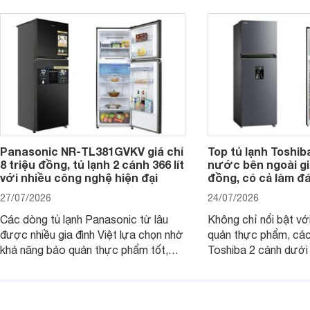
đang tìm kiếm sản ph
trừ sâu còn tồn đọng trên thực phẩm.
nhiều công nghệ.
Panasonic NR-TL381GVKV giá chỉ
Top tủ lạnh Toshib
8 triệu đồng, tủ lạnh 2 cánh 366 lít
nước bên ngoài giá
với nhiều công nghệ hiện đại
đồng, có cả làm đ
27/07/2026
24/07/2026
Các dòng tủ lạnh Panasonic từ lâu
Không chỉ nổi bật vớ
được nhiều gia đình Việt lựa chọn nhờ
quản thực phẩm, các
khả năng bảo quản thực phẩm tốt,
Toshiba 2 cánh dướ
vận hành bền bỉ cùng nhiều công nghệ
trang bị vòi lấy nước
hiện đại. Tuy nhiên, mức giá thường
lợi, mang đến trải ng
cao hơn so với nhiều sản phẩm cùng
nghi hơn cho gia đình 