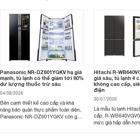
Panasonic NR-DZ601YGKV hạ giá
Hitachi R-WB640V
mạnh, tủ lạnh có thể giảm tới 90%
giá sâu, tủ lạnh 4
dư lượng thuốc trừ sâu
không cao cấp, siê
điện
04/08/2026
30/07/2026
Bên cạnh thiết kế cao cấp và khả
Là mẫu tủ lạnh Hitac
năng bảo quản thực phẩm toàn diện,
cấp, R-WB640VGV0 
Panasonic NR-DZ601YGKV còn gây
mức giá hấp dẫn hơ
chú ý với công nghệ Nanoe™ X độc
trình giảm giá, trở t
quyền, được hãng công bố có khả
đáng cân nhắc cho cá
năng giảm tới 90% dư lượng thuốc