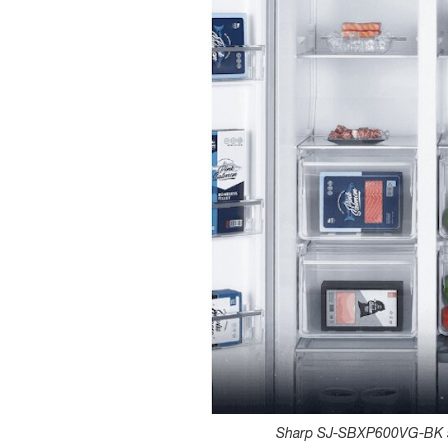
Sharp SJ-SBXP600VG-BK sử 