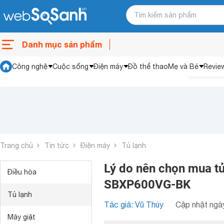
Danh mục sản phẩm
Công nghệ
Cuộc sống
Điện máy
Đồ thể thao
Mẹ và Bé
Revie
Trang chủ
Tin tức
Điện máy
Tủ lạnh
Lý do nên chọn mua tủ 
Điều hòa
SBXP600VG-BK
Tủ lạnh
Tác giả: Vũ Thúy
Cập nhật ngày
Máy giặt