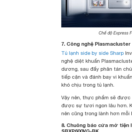
Chế độ Express F
7. Công nghệ Plasmacluster 
Tủ lạnh side by side Sharp
Inv
nghệ diệt khuẩn Plasmaclust
dương, sau đấy phân tán chún
tiếp cận và đánh bay vi khuẩ
khó chịu trong tủ lạnh.
Vậy nên, thực phẩm sẽ được b
được sự tươi ngon lâu hơn. 
nên cũng trong lành hơn mỗi
8. Chuông báo cửa mở tiện lợ
SBXP600VG-BK