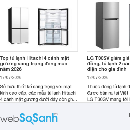
phân khúc khiến không ít người dùng
phải cân nhắc. Trên thị trường hiện
nay, Panasonic
Top tủ lạnh Hitachi 4 cánh mặt
LG T30SV giảm giá 
gương sang trọng đáng mua
đồng, tủ lạnh 2 cá
năm 2026
điện cho gia đình
17/07/2026
13/07/2026
Sở hữu thiết kế sang trọng với mặt
Thuộc dòng tủ lạnh 
kính cao cấp, các mẫu tủ lạnh Hitachi
được bán ra tại Việ
4 cánh mặt gương dưới đây còn ghi
LG T30SV mang tới 
điểm nhờ dung tích lớn cùng nhiều
lượng với những trang
công nghệ bảo quản hiện đại, đáp ứng
mức giá bán dễ tiếp 
tốt nhu cầu lưu trữ thực phẩm của gia
nhiều khách hàng Việ
đình.