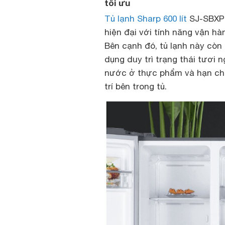
tối ưu
Tủ lạnh Sharp 600 lít
SJ-SBXP6
hiện đại với tính năng vận hà
Bên cạnh đó, tủ lạnh này còn
dụng duy trì trạng thái tươi 
nước ở thực phẩm và hạn chế
trí bên trong tủ.