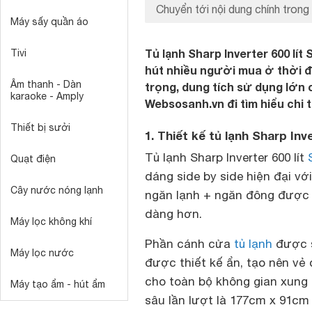
Chuyển tới nội dung chính trong 
Máy sấy quần áo
Tủ lạnh Sharp Inverter 600 lí
Tivi
hút nhiều người mua ở thời đi
Âm thanh - Dàn
trọng, dung tích sử dụng lớn 
karaoke - Amply
Websosanh.vn đi tìm hiểu chi 
Thiết bị sưởi
1. Thiết kế tủ lạnh Sharp In
Tủ lạnh Sharp Inverter 600 lít
Quạt điện
dáng side by side hiện đại vớ
Cây nước nóng lạnh
ngăn lạnh + ngăn đông được 
dàng hơn.
Máy lọc không khí
Phần cánh cửa
tủ lạnh
được s
Máy lọc nước
được thiết kế ẩn, tạo nên vẻ
cho toàn bộ không gian xung 
Máy tạo ẩm - hút ẩm
sâu lần lượt là 177cm x 91cm