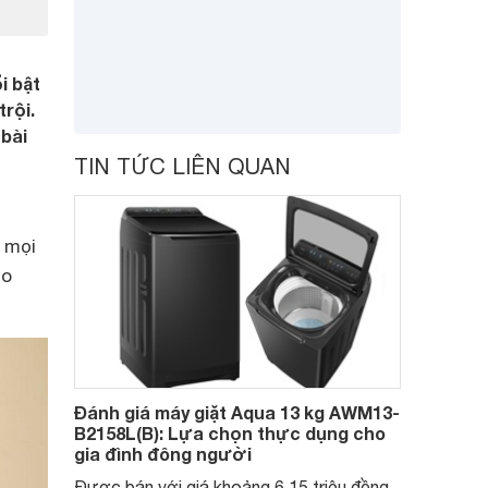
i bật
trội.
bài
TIN TỨC LIÊN QUAN
 mọi
ho
Đánh giá máy giặt Aqua 13 kg AWM13-
B2158L(B): Lựa chọn thực dụng cho
gia đình đông người
Được bán với giá khoảng 6,15 triệu đồng,