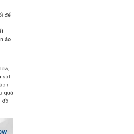
ối để
ết
ần áo
low,
a sát
ách.
ệu quả
, đồ