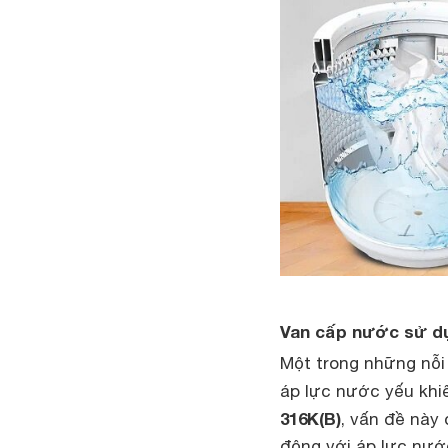
Van cấp nước sử dụ
Một trong những nỗi
áp lực nước yếu khi
316K(B)
, vấn đề này
động với áp lực nước