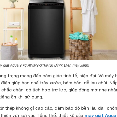
y giặt Aqua 9 kg AWM9-316K(B) (Ảnh: Điện máy xanh)
ng trọng mang đến cảm giác tinh tế, hiện đại. Vỏ máy 
h điện giúp hạn chế trầy xước, bám bẩn, dễ lau chùi. N
 chắc chắn, có tích hợp trợ lực, giúp đóng mở nhẹ nhà
iếng ồn khi sử dụng.
từ thép không gỉ cao cấp, đảm bảo độ bền lâu dài, chố
máy giặt Aqua
thiện với sợi vải. Tổng thể, thiết kế của