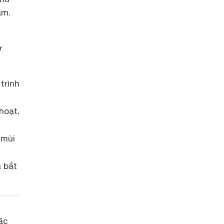
ảm.
ợ
trình
hoạt,
 mùi
 bắt
ặc