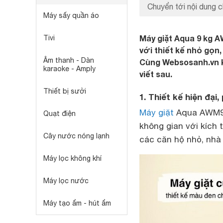
Chuyển tới nội dung c
Máy sấy quần áo
Máy giặt Aqua 9 kg A
Tivi
với thiết kế nhỏ gọn,
Âm thanh - Dàn
Cùng Websosanh.vn k
karaoke - Amply
viết sau.
Thiết bị sưởi
1. Thiết kế hiện đạ
Máy giặt
Aqua AWM9-3
Quạt điện
không gian với kích 
Cây nước nóng lạnh
các căn hộ nhỏ, nhà 
Máy lọc không khí
Máy lọc nước
Máy tạo ẩm - hút ẩm