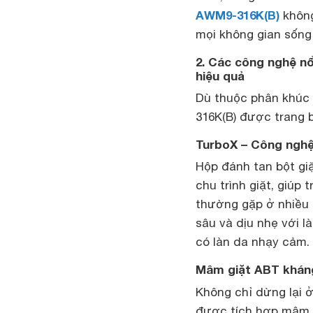
AWM9-316K(B)
không
mọi không gian sống 
2. Các công nghệ nổ
hiệu quả
Dù thuộc phân khúc
316K(B) được trang b
TurboX – Công nghệ 
Hộp đánh tan bột gi
chu trình giặt, giúp 
thường gặp ở nhiều 
sâu và dịu nhẹ với l
có làn da nhạy cảm.
Mâm giặt ABT kháng
Không chỉ dừng lại 
được tích hợp mâm 