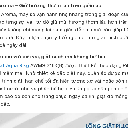
Aroma – Giữ hương thơm lâu trên quần áo
Aroma, máy sẽ vận hành nhẹ nhàng trong giai đoạn cu
o từng sợi vải, từ đó giữ mùi hương thơm lâu hơn trên
ày không chỉ mang lại cảm giác dễ chịu mà còn giúp ti
u quả. Đây là lựa chọn lý tưởng cho những ai thích qu
cả ngày dài.
m dịu với sợi vải, giặt sạch mà không hư hại
ặt Aqua 9 kg
AWM9-316K(B) được thiết kế theo dạng Pil
 mềm mại. Nhờ thiết kế đặc biệt này, quần áo được m
trình giặt, hạn chế tối đa hiện tượng xơ vải hoặc sờn r
hoát nước nhỏ và phân bố hợp lý cũng giúp nâng cao hi
 bảo độ bền cho trang phục, ngay cả khi giặt đồ mỏng
 cấp.