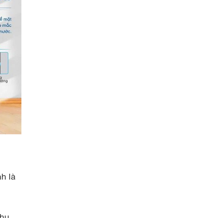
h là
khu