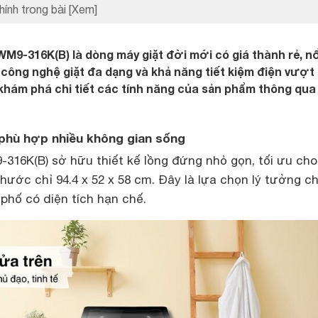
hính trong bài
[Xem]
WM9-316K(B) là dòng máy giặt đời mới có giá thành rẻ, nổ
 công nghệ giặt đa dạng và khả năng tiết kiệm điện vượt 
hám phá chi tiết các tính năng của sản phẩm thông qua 
i, phù hợp nhiều không gian sống
16K(B) sở hữu thiết kế lồng đứng nhỏ gọn, tối ưu cho
thước chỉ 94.4 x 52 x 58 cm. Đây là lựa chọn lý tưởng c
phố có diện tích hạn chế.