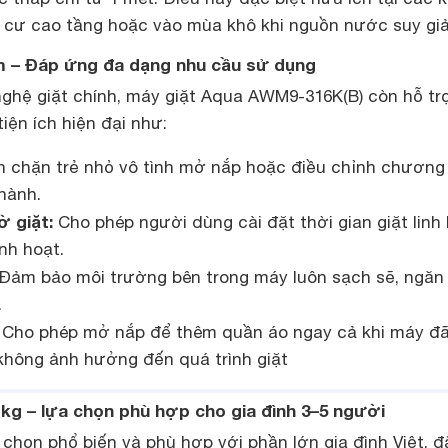
 cư cao tầng hoặc vào mùa khô khi nguồn nước suy gi
èm – Đáp ứng đa dạng nhu cầu sử dụng
ghệ giặt chính, máy giặt Aqua AWM9-316K(B) còn hỗ tr
iện ích hiện đại như:
 chặn trẻ nhỏ vô tình mở nắp hoặc điều chỉnh chương 
hành.
ờ giặt:
Cho phép người dùng cài đặt thời gian giặt linh 
inh hoạt.
Đảm bảo môi trường bên trong máy luôn sạch sẽ, ngăn
.
Cho phép mở nắp để thêm quần áo ngay cả khi máy đã
hông ảnh hưởng đến quá trình giặt
9 kg – lựa chọn phù hợp cho gia đình 3–5 người
a chọn phổ biến và phù hợp với phần lớn gia đình Việt, đ