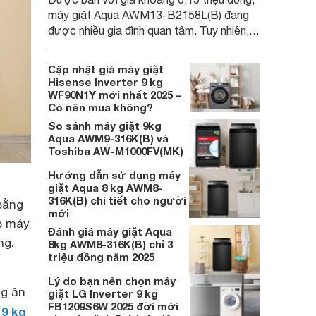
máy giặt Aqua AWM13-B2158L(B) đang
được nhiều gia đình quan tâm. Tuy nhiên,
liệu đây có phải là lựa chọn đáng mua?
Hãy cùng đánh giá ưu và nhược điểm của
Cập nhật giá máy giặt
sản phẩm để có câu trả lời.
Hisense Inverter 9 kg
WF90N1Y mới nhất 2025 –
Có nên mua không?
So sánh máy giặt 9kg
Aqua AWM9-316K(B) và
Toshiba AW-M1000FV(MK)
Hướng dẫn sử dụng máy
giặt Aqua 8 kg AWM8-
316K(B) chi tiết cho người
bằng
mới
ắp máy
Đánh giá máy giặt Aqua
ng,
8kg AWM8-316K(B) chỉ 3
triệu đồng năm 2025
Lý do bạn nên chọn máy
ng ăn
giặt LG Inverter 9 kg
FB1209S6W 2025 đời mới
 9 kg