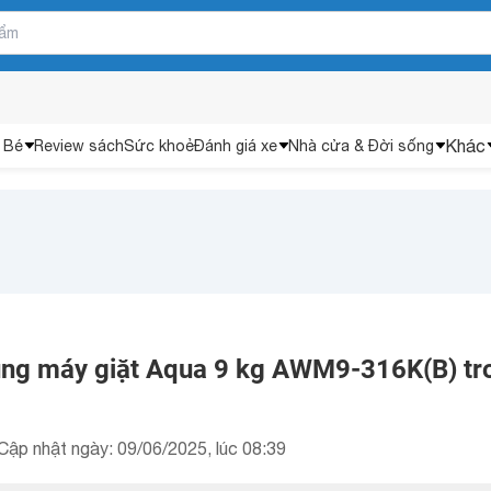
Khác
 Bé
Review sách
Sức khoẻ
Đánh giá xe
Nhà cửa & Đời sống
ụng máy giặt Aqua 9 kg AWM9-316K(B) tr
Cập nhật ngày: 09/06/2025, lúc 08:39