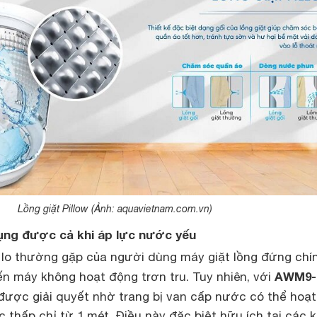
Lồng giặt Pillow (Ảnh: aquavietnam.com.vn)
ng được cả khi áp lực nước yếu
 lo thường gặp của người dùng máy giặt lồng đứng chín
AWM9-
ến máy không hoạt động trơn tru. Tuy nhiên, với
 được giải quyết nhờ trang bị van cấp nước có thể hoạt
 thấp chỉ từ 1 mét. Điều này đặc biệt hữu ích tại các 