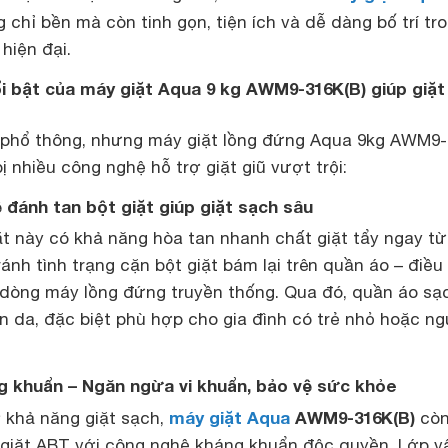
 chỉ bền mà còn tinh gọn, tiện ích và dễ dàng bố trí tr
hiện đại.
i bật của máy giặt Aqua 9 kg AWM9-316K(B) giúp giặt
 phổ thông, nhưng máy giặt lồng đứng Aqua 9kg AWM9-
ị nhiều công nghệ hỗ trợ giặt giũ vượt trội:
đánh tan bột giặt giúp giặt sạch sâu
ặt này có khả năng hòa tan nhanh chất giặt tẩy ngay t
tránh tình trạng cặn bột giặt bám lại trên quần áo – điều
dòng máy lồng đứng truyền thống. Qua đó, quần áo sạ
àn da, đặc biệt phù hợp cho gia đình có trẻ nhỏ hoặc n
 khuẩn – Ngăn ngừa vi khuẩn, bảo vệ sức khỏe
máy giặt Aqua
AWM9-316K(B)
ở khả năng giặt sạch,
cò
giặt ABT với công nghệ kháng khuẩn độc quyền. Lớp v