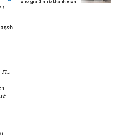
cho gia đình 5 thành viên
ong
 sạch
ừ đầu
ch
gười
n
ật