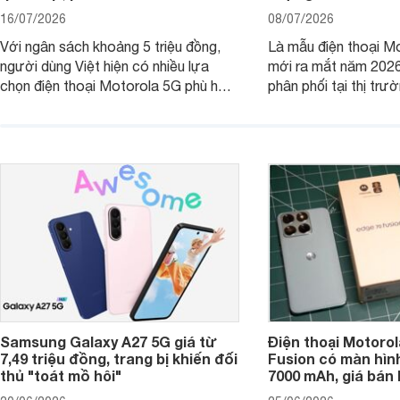
16/07/2026
08/07/2026
Với ngân sách khoảng 5 triệu đồng,
Là mẫu điện thoại Mo
người dùng Việt hiện có nhiều lựa
mới ra mắt năm 202
chọn điện thoại Motorola 5G phù hợp
phân phối tại thị trư
với các nhu cầu sử dụng phổ biến, từ
Motorola Signature
giải trí, chụp ảnh đến làm việc hằng
khúc cao cấp. Hiện 
ngày.
được nhiều đại lý á
trình giảm giá hấp d
thêm một lựa chọn c
người dùng Việt.
Samsung Galaxy A27 5G giá từ
Điện thoại Motorol
7,49 triệu đồng, trang bị khiến đối
Fusion có màn hình
thủ "toát mồ hôi"
7000 mAh, giá bán 