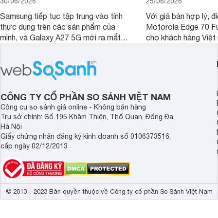
30/06/2026
25/06/2026
Samsung tiếp tục tập trung vào tính
Với giá bán hợp lý, đ
thực dụng trên các sản phẩm của
Motorola Edge 70 Fu
mình, và Galaxy A27 5G mới ra mắt
cho khách hàng Việt
thể hiện rõ định hướng này khi mang
smartphone chất lượ
tới cho người dùng một thiết bị chất
trang bị hiện đại hàn
lượng với nhiều trang bị ấn tượng và
khúc.
độ bền bỉ cho nhu cầu sử dụng lâu
dài.
CÔNG TY CỔ PHẦN SO SÁNH VIỆT NAM
Công cụ so sánh giá online - Không bán hàng
Trụ sở chính: Số 195 Khâm Thiên, Thổ Quan, Đống Đa,
Hà Nội
Giấy chứng nhận đăng ký kinh doanh số 0106373516,
cấp ngày 02/12/2013
© 2013 - 2023 Bản quyền thuộc về Công ty cổ phần So Sánh Việt Nam