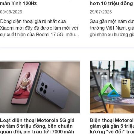
màn hình 120Hz
hơn 10 triệu đồng
03/08/2026
29/07/2026
Dòng điện thoại giá rẻ nhất của
Sau gần một năm đượ
Xiaomi mới đây đã được làm mới với
trường Việt Nam, gi
sự xuất hiện của Redmi 17 5G, mẫu
ghi nhận xu hướng gi
máy đang nhận được sự quan tâm
cửa hàng phân phối c
của nhiều khách hàng.
nhiên, mức độ giảm 
máy có sự khác biệt 
Loạt điện thoại Motorola 5G giá
Điện thoại Motoro
rẻ tầm 5 triệu đồng, bền chuẩn
giảm giá gần 5 tri
quân đội, pin trâu tới 7000 mAh
lượng "vô đối" tr