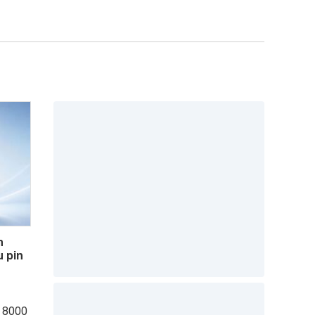
n
 pin
n 8000