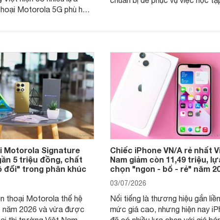
chuẩn bị để phục vụ việc học tậ
thoại Motorola 5G phù hợp
nghiên cứu và cả nhu cầu làm t
u cầu sử dụng phổ biến, từ
Nếu ưu tiên một thiết bị gọn nhẹ
hụp ảnh đến làm việc hằng
năng ổn định, bền bỉ cùng mức 
tiếp cận, dưới đây là những mẫ
MacBook đáng cân nhắc dành 
tân sinh viên.
i Motorola Signature
Chiếc iPhone VN/A rẻ nhất V
gần 5 triệu đồng, chất
Nam giảm còn 11,49 triệu, lự
 đối" trong phân khúc
chọn "ngon - bổ - rẻ" năm 2
03/07/2026
n thoại Motorola thế hệ
Nổi tiếng là thương hiệu gắn liền
t năm 2026 và vừa được
mức giá cao, nhưng hiện nay i