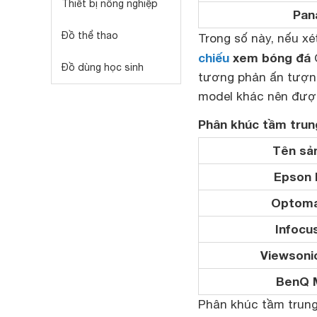
Thiết bị nông nghiệp
Pan
Đồ thể thao
Trong số này, nếu x
chiếu
xem bóng đá
O
Đồ dùng học sinh
tương phản ấn tượng
model khác nên được
Phân khúc tầm trun
Tên sả
Epson 
Optoma
Infocu
Viewsoni
BenQ 
Phân khúc tầm trun