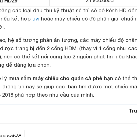
a HD29
21.900.000đ
ằng các loại đầu thu kỹ thuật số thì sẽ có kênh HD đế
y nếu kết hợp
tivi
hoặc máy chiếu có độ phân giải chuẩn 
ời.
cao, hệ số tương phản ấn tượng, các máy chiếu độ phân
 được trang bị đến 2 cổng HDMI (thay vì 1 cổng như cá
 nên có thể kết nối cùng lúc 2 nguồn phát tín hiệu khá
ng dễ dàng lựa chọn.
máy chiếu cho quán cà phê
gợi ý mua sắm
bạn có thể t
 thông tin này sẽ giúp các bạn tìm được một chiếc m
 2018 phù hợp theo nhu cầu của mình.
Tru
ng nghệ"