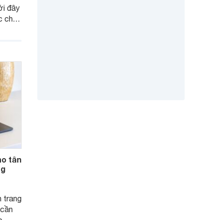
ới đây
c cho
o tân
ng
 trang
 cần