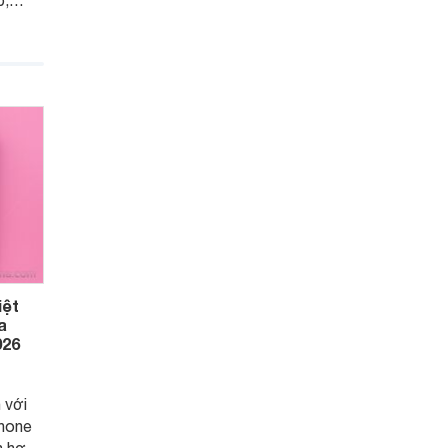
p,
hêm.
, hiệu
giá dễ
u
cho
iệt
a
026
 với
Phone