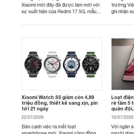
Xiaomi mới đây đã được làm mới với
trường Việ
sự xuất hiện của Redmi 17 5G, mẫu
ghi nhận x
máy đang nhận được sự quan tâm
cửa hàng p
của nhiều khách hàng.
nhiên, mứ
máy có sự 
Xiaomi Watch S5 giảm còn 4,89
Loạt điện
triệu đồng, thiết kế sang xịn, pin
rẻ tầm 5 
tới 21 ngày
quân đội,
22/07/2026
16/07/2026
Bên cạnh việc ra mắt loạt
Với ngân s
smartphone mới, Xiaomi cũng đồng
người dùng