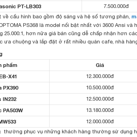
asonic PT-LB303
7.500.000đ
m
ét về cấu hình bao gồm độ sáng và hệ số tương phản,
PTOMA PS368 là model nổi bật nhất với 3600 Ansi và 
 25.000:1, hơn nữa giá bán cũng dễ chấp nhận hơn cá
 ưa chuộng và lắp đặt ở rất nhiều quán cafe, nhà hà
g
n phẩm
Giá
EB-X41
12.300.000đ
 PX390
10.500.000đ
s IN232
12.500.000đ
c PA503W
13.180.000đ
MW533
12.000.000đ
g thường phục vụ những khách hàng thường sử dụng 