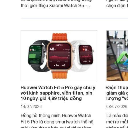
thời giới thiệu Xiaomi Watch S5 –
chọn điện 
phiên bản nâng cấp mới nhất của
với các nh
dòng đồng hồ thông minh cao cấp
giải trí, c
Watch S.
ngày.
Huawei Watch Fit 5 Pro gây chú ý
Điện thoạ
với kính sapphire, viền titan, pin
giảm giá 
10 ngày, giá 4,99 triệu đồng
lượng "vô
14/07/2026
08/07/2026
Đồng hồ thông minh Huawei Watch
Là mẫu điệ
Fit 5 Pro là dòng smartwatch thế hệ
mới ra mắ