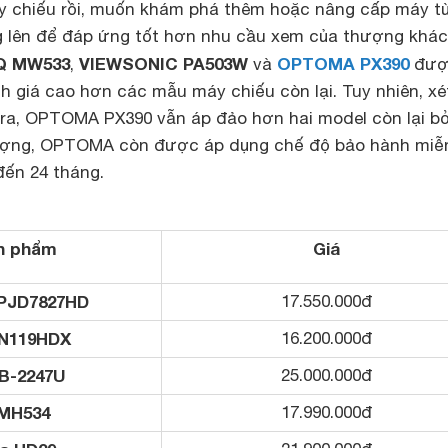
y chiếu rồi, muốn khám phá thêm hoặc nâng cấp máy t
 lên để đáp ứng tốt hơn nhu cầu xem của thượng khác
Q MW533
VIEWSONIC PA503W
OPTOMA PX390
,
và
đượ
 giá cao hơn các mẫu máy chiếu còn lại. Tuy nhiên, xé
ra, OPTOMA PX390 vẫn áp đảo hơn hai model còn lại bở
tượng, OPTOMA còn được áp dụng chế độ bảo hành miễn
đến 24 tháng.
n phẩm
Giá
 PJD7827HD
17.550.000đ
IN119HDX
16.200.000đ
B-2247U
25.000.000đ
MH534
17.990.000đ