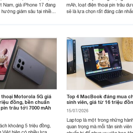
t Nam, giá iPhone 17 đang
mAh, loạt điện thoại pin trâu dư
u hướng giảm sâu tại nhiều
sẽ là lựa chọn rất đáng cân nhắ
hân phối chính hãng. Tuy
người dùng Việt.
c độ giảm giữa các dòng
khác biệt lớn.
 thoại Motorola 5G giá
Top 4 MacBook đáng mua ch
triệu đồng, bền chuẩn
sinh viên, giá từ 16 triệu đồ
 pin trâu tới 7000 mAh
15/07/2026
Laptop là một trong những hành
ách khoảng 5 triệu đồng,
quan trọng mà mỗi tân sinh viên
 Việt hiện có nhiều lựa