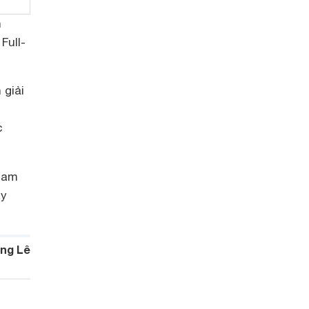
n
Full-
 giải
c
c
ham
áy
ng Lê