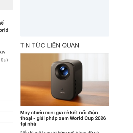
hể
orld
TIN TỨC LIÊN QUAN
nay
iệu)
Máy chiếu mini giá rẻ kết nối điện
thoại - giải pháp xem World Cup 2026
tại nhà
Nếu là một người hâm mộ bóng đá và