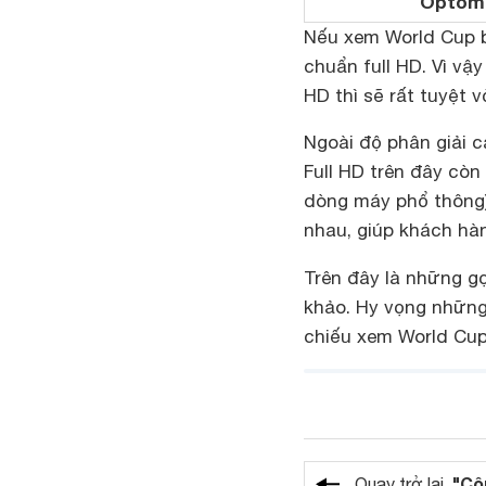
Optom
Nếu xem World Cup b
chuẩn full HD. Vì vậ
HD thì sẽ rất tuyệt v
Ngoài độ phân giải 
Full HD trên đây còn
dòng máy phổ thông),
nhau, giúp khách hà
Trên đây là những 
khảo. Hy vọng những
chiếu xem World Cup
"Cô
Quay trở lại