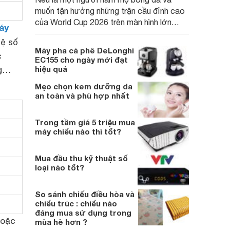
muốn tận hưởng những trận cầu đỉnh cao
của World Cup 2026 trên màn hình lớn
áy
thay vì chỉ xem trên điện thoại hay laptop,
hệ số
thì các mẫu máy chiếu mini hỗ trợ kết nối
Máy pha cà phê DeLonghi
c
với điện thoại sẽ là lựa chọn rất đáng cân
EC155 cho ngày mới đạt
nhắc.
hiệu quả
ng…
Mẹo chọn kem dưỡng da
an toàn và phù hợp nhất
Trong tầm giá 5 triệu mua
máy chiếu nào thì tốt?
Mua đầu thu kỹ thuật số
loại nào tốt?
So sánh chiếu điều hòa và
chiếu trúc : chiếu nào
đáng mua sử dụng trong
hoặc
mùa hè hơn ?