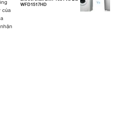
ộng
WFD1517HD
y của
ủa
 nhận