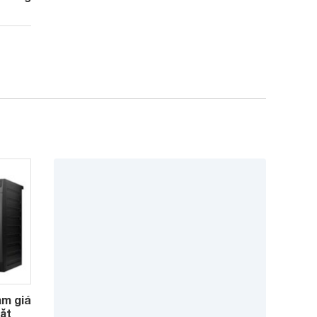
ảm giá
ặt