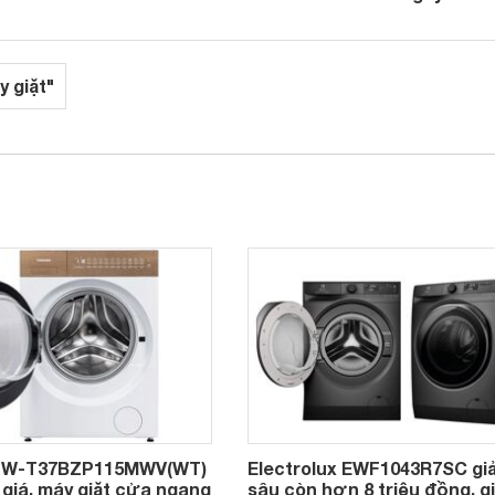
y giặt"
 TW-T37BZP115MWV(WT)
Electrolux EWF1043R7SC gi
giá, máy giặt cửa ngang
sâu còn hơn 8 triệu đồng, gi