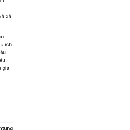
ặt
và xà
áo
u ích
iêu
iêu
 gia
htung