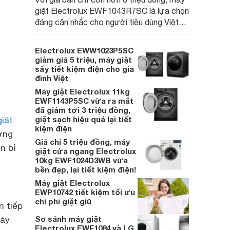
giặt Electrolux EWF1043R7SC là lựa chọn
đáng cân nhắc cho người tiêu dùng Việt
nhờ được trang bị nhiều công nghệ và tính
năng hiện đại.
Electrolux EWW1023P5SC
giảm giá 5 triệu, máy giặt
sấy tiết kiệm điện cho gia
đình Việt
Máy giặt Electrolux 11kg
EWF1143P5SC vừa ra mắt
đã giảm tới 3 triệu đồng,
giặt sạch hiệu quả lại tiết
iặt
kiệm điện
ờng
Giá chỉ 5 triệu đồng, máy
n bỉ
giặt cửa ngang Electrolux
10kg EWF1024D3WB vừa
bền đẹp, lại tiết kiệm điện!
Máy giặt Electrolux
EWP10742 tiết kiệm tối ưu
chi phí giặt giũ
n tiếp
So sánh máy giặt
máy
Electrolux EWF1084 và LG