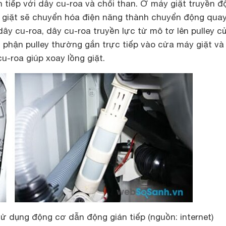
n tiếp với dây cu-roa và chổi than. Ở máy giặt truyền đ
y giặt sẽ chuyển hóa điện năng thành chuyển động qua
dây cu-roa, dây cu-roa truyền lực từ mô tơ lên pulley c
ộ phận pulley thường gắn trực tiếp vào cửa máy giặt và
u-roa giúp xoay lồng giặt.
ử dụng động cơ dẫn động gián tiếp (nguồn: internet)