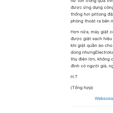
hư tổn trong quá trì
được ứng dụng công
thống hơi pittong đặ
phòng thoát ra bên n
Hơn nữa, máy giặt c
được giặt sạch hiệu 
khi giặt quần áo cho
dùng nhưng
Electrol
thụ điện lớn, không
đình có người già, n
H.T
(Tổng hợp)
Websosa