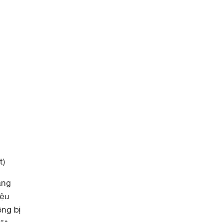
t)
àng
iệu
ông bị