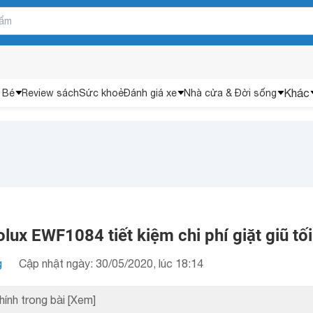
Khác
 Bé
Review sách
Sức khoẻ
Đánh giá xe
Nhà cửa & Đời sống
olux EWF1084 tiết kiệm chi phí giặt giũ tố
g
Cập nhật ngày: 30/05/2020, lúc 18:14
hính trong bài
[Xem]