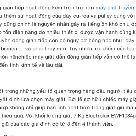
g gián tiếp hoạt động kém trơn tru hơn
máy giặt truyền
u thêm sự hoạt động của dây cu-roa và pulley cùng với
y cũng chính là nguyên nhân gây ra tiếng ồn khó chịu d
 tổn điện năng do nhiều thiết bị được vận hành cùng l
ruyền động gián tiếp còn có nguy cơ hỏng hóc như: dây
n bị mòn,… và phải thay mới. Tuy nhiên, ưu điểm của loạ
o mòn nênchiếc máy giặt dẫn động gián tiếp vẫn có thể l
đến tính kinh tế về lâu dài.
một trong những yếu tố quan trọng hàng đầu người tiêu
ết định lựa chọn máy giặt. Bởi lẽ sở hữu chiếc máy gi
hợp không chỉ giúp bạn linh hoạt hơn trong giặt giũ mà
 hiệu quả. Với khối lượng giặt 7 Kg,
Electrolux EWF1084
p
 giũ của các gia đình có từ 3 đến 4 thành viên.