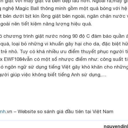
nh giặt với máy giặt và bền đẹp lâu hơn. Ngoài ra,
máy gi
 nghệ Magic Ball thông minh gồm một quả bóng với hệ
t bên dưới bịt kín lồng giặt bên ngoài, ngăn chặn nước 
goài nên tiết kiệm năng lượng hiệu quả.
ó chương trình giặt nước nóng 90 độ C đảm bảo quần 
quả, loại bỏ những vi khuẩn gây hại cho da, đặc biệt hữ
 trẻ nhỏ. Tuy có khá nhiều ưu điểm thuyết phục người t
ux EWF1084
vẫn có một số nhược điểm như: công suất t
 có ngôn ngữ sử dụng tiếng Việt gây khó khăn cho những
gười giúp việc không biết tiếng Anh sử dụng,…
nh
.vn – Website so sánh giá đầu tiên tại Việt Nam
nguyendin