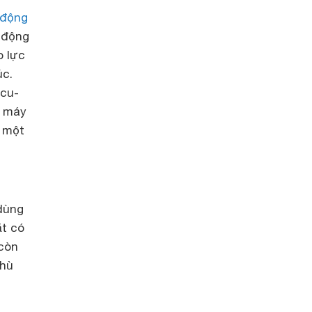
 động
 động
o lực
úc.
 cu-
i máy
à một
 dùng
ặt có
 còn
hù