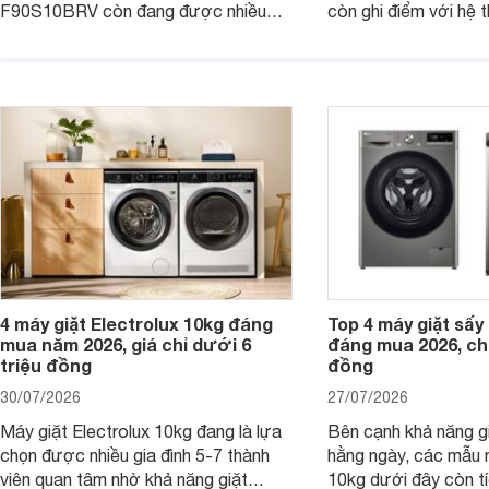
F90S10BRV còn đang được nhiều
còn ghi điểm với hệ 
đại lý bán với mức giá hấp dẫn, trở
giặt hiện đại, mang 
thành lựa chọn phù hợp cho các gia
sạch hiệu quả, giảm 
đình Việt đang tìm kiếm một mẫu máy
vệ quần áo tốt hơn s
giặt cửa trên 9kg.
giặt.
4 máy giặt Electrolux 10kg đáng
Top 4 máy giặt sấy 
mua năm 2026, giá chỉ dưới 6
đáng mua 2026, chỉ
triệu đồng
đồng
30/07/2026
27/07/2026
Máy giặt Electrolux 10kg đang là lựa
Bên cạnh khả năng g
chọn được nhiều gia đình 5-7 thành
hằng ngày, các mẫu 
viên quan tâm nhờ khả năng giặt
10kg dưới đây còn t