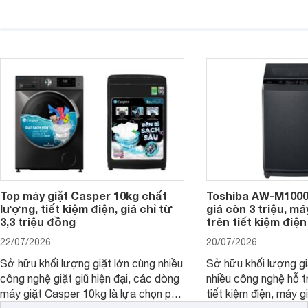
được lượng quần áo lớn, tích hợp
năng sấy khô tiện lợi,
nhiều công nghệ chăm sóc vải và
pháp hữu ích cho gia
mức giá ngày càng dễ tiếp cận. Dưới
ngày mưa kéo dài h
đây là 4 mẫu máy giặt Electrolux 10kg
đặc trưng tại nước t
nổi bật trong tầm giá 5–6 triệu đồng.
Top máy giặt Casper 10kg chất
Toshiba AW-M1000
lượng, tiết kiệm điện, giá chỉ từ
giá còn 3 triệu, má
3,3 triệu đồng
trên tiết kiệm điện
22/07/2026
20/07/2026
Sở hữu khối lượng giặt lớn cùng nhiều
Sở hữu khối lượng gi
công nghệ giặt giũ hiện đại, các dòng
nhiều công nghệ hỗ t
máy giặt Casper 10kg là lựa chọn phù
tiết kiệm điện, máy 