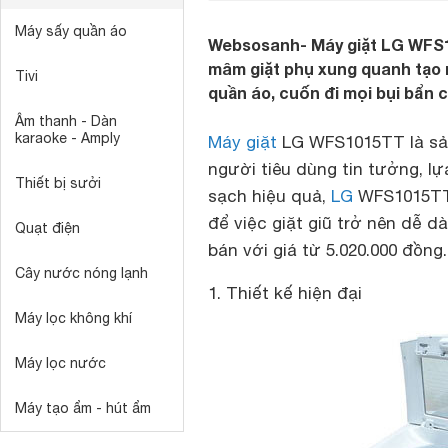
Máy sấy quần áo
Websosanh- Máy giặt LG WFS
mâm giặt phụ xung quanh tạo 
Tivi
quần áo, cuốn đi mọi bụi bẩn 
Âm thanh - Dàn
karaoke - Amply
Máy giặt
LG WFS1015TT là sản
người tiêu dùng tin tưởng, lự
Thiết bị sưởi
sạch hiệu quả,
LG
WFS1015TT 
để việc giặt giũ trở nên dễ d
Quạt điện
bán với giá từ 5.020.000 đồng.
Cây nước nóng lạnh
1. Thiết kế hiện đại
Máy lọc không khí
Máy lọc nước
Máy tạo ẩm - hút ẩm