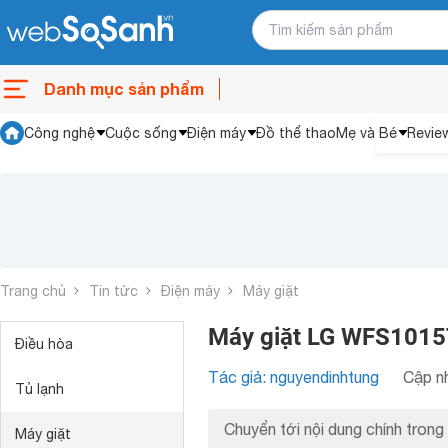
Danh mục sản phẩm
Công nghệ
Cuộc sống
Điện máy
Đồ thể thao
Mẹ và Bé
Revie
Trang chủ
Tin tức
Điện máy
Máy giặt
Máy giặt LG WFS1015T
Điều hòa
Tác giả: nguyendinhtung
Cập nh
Tủ lạnh
Chuyển tới nội dung chính trong 
Máy giặt