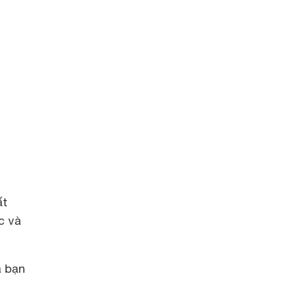
ất
c và
a bạn