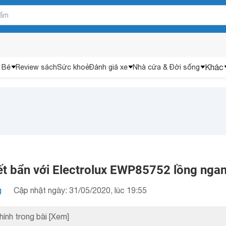
Khác
 Bé
Review sách
Sức khoẻ
Đánh giá xe
Nhà cửa & Đời sống
ết bẩn với Electrolux EWP85752 lồng nga
g
Cập nhật ngày: 31/05/2020, lúc 19:55
hính trong bài
[Xem]