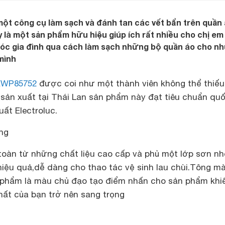
t công cụ làm sạch và đánh tan các vết bẩn trên quần 
y là một sản phẩm hữu hiệu giúp ích rất nhiều cho chị em
sóc gia đình qua cách làm sạch những bộ quần áo cho n
mình
EWP85752
được coi như một thành viên không thể thiếu
 sản xuất tại Thái Lan sản phẩm này đạt tiêu chuẩn quố
ất Electroluc.
ọng
toàn từ những chất liệu cao cấp và phủ một lớp sơn nh
hiệu quả,dễ dàng cho thao tác vệ sinh lau chùi.Tông m
 phẩm là màu chủ đạo tạo điểm nhấn cho sản phẩm khi
hất của bạn trở nên sang trọng