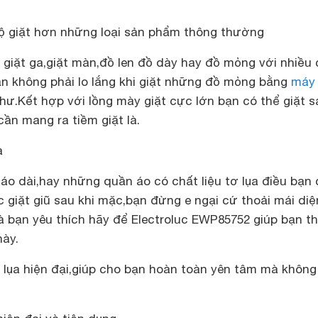
độ giặt hơn những loại sản phẩm thông thường
 giặt ga,giặt màn,đồ len đồ dày hay đồ mỏng với nhiều
ạn không phải lo lắng khi giặt những đồ mỏng bằng
máy 
hư.Kết hợp với lồng mày giặt cực lớn bạn có thể giặt 
ần mang ra tiềm giặt là.
a
 áo dài,hay những quần áo có chất liệu tơ lụa điều bạn
ệc giặt giũ sau khi mặc,bạn đừng e ngại cứ thoải mái diệ
 bạn yêu thích hãy để Electroluc EWP85752 giúp bạn t
ày.
 lụa hiện đại,giúp cho bạn hoàn toàn yên tâm mà không 