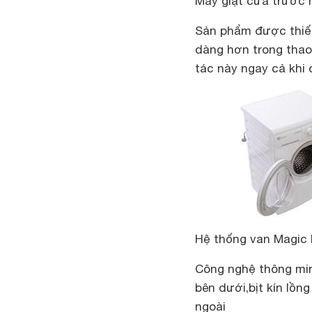
Máy giặt cửa trước h
Sản phẩm được thiết
dàng hơn trong thao 
tác này ngay cả khi 
Hệ thống van Magic 
Công nghệ thông min
bên dưới,bịt kín lồn
ngoài