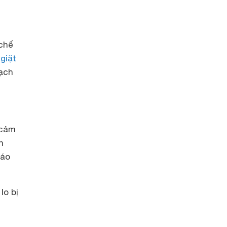
 chế
giặt
sạch
 cảm
n
háo
lo bị