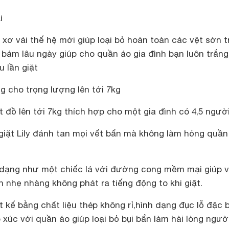
i
 xơ vải thế hệ mới giúp loại bỏ hoàn toàn các vệt sờn t
 bám lâu ngày giúp cho quần áo gia đình bạn luôn trắn
 lần giặt
 cho trọng lượng lên tới 7kg
 đồ lên tới 7kg thích hợp cho một gia đình có 4,5 ngườ
giặt Lily đánh tan mọi vết bẩn mà không làm hỏng quần
dạng như một chiếc lá với đường cong mềm mại giúp v
 nhẹ nhàng không phát ra tiếng động to khi giặt.
iết kế bằng chất liệu thép không rỉ,hình dạng đục lỗ đặc b
 xúc với quần áo giúp loại bỏ bụi bẩn làm hài lòng ngườ