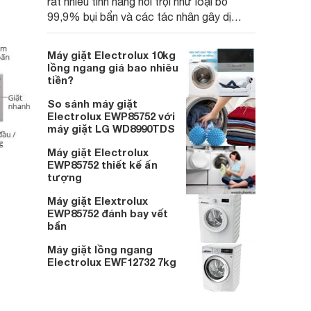
rất nhiều tính năng nổi trội như loại bỏ
99,9% bụi bẩn và các tác nhân gây dị
ứng, công nghệ SensorWash tự động phát
hiện độ bẩn của quần áo
Máy giặt Electrolux 10kg
lồng ngang giá bao nhiêu
tiền?
So sánh máy giặt
Electrolux EWP85752 với
máy giặt LG WD8990TDS
Máy giặt Electrolux
EWP85752 thiết kế ấn
tượng
Máy giặt Elextrolux
EWP85752 đánh bay vết
bẩn
Máy giặt lồng ngang
Electrolux EWF12732 7kg