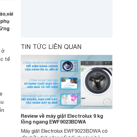
áo,vải
 phụ
hững
TIN TỨC LIÊN QUAN
 ở
c tế
ẹ
àu
ến
Review về máy giặt Electrolux 9 kg
lồng ngang EWF9023BDWA
Máy giặt Electrolux EWF9023BDWA có