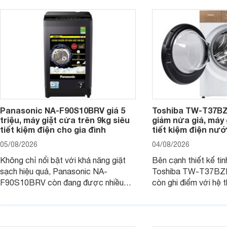
Panasonic NA-F90S10BRV giá 5
Toshiba TW-T37B
triệu, máy giặt cửa trên 9kg siêu
giảm nửa giá, máy
tiết kiệm điện cho gia đình
tiết kiệm điện nướ
05/08/2026
04/08/2026
Không chỉ nổi bật với khả năng giặt
Bên cạnh thiết kế tin
sạch hiệu quả, Panasonic NA-
Toshiba TW-T37B
F90S10BRV còn đang được nhiều
còn ghi điểm với hệ 
đại lý bán với mức giá hấp dẫn, trở
giặt hiện đại, mang 
thành lựa chọn phù hợp cho các gia
sạch hiệu quả, giảm 
đình Việt đang tìm kiếm một mẫu máy
vệ quần áo tốt hơn s