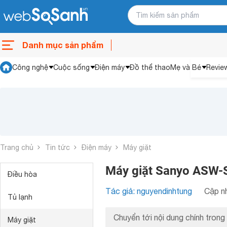
Danh mục sản phẩm
Công nghệ
Cuộc sống
Điện máy
Đồ thể thao
Mẹ và Bé
Revie
Trang chủ
Tin tức
Điện máy
Máy giặt
Máy giặt Sanyo ASW-S
Điều hòa
Tác giả: nguyendinhtung
Cập nh
Tủ lạnh
Chuyển tới nội dung chính trong 
Máy giặt