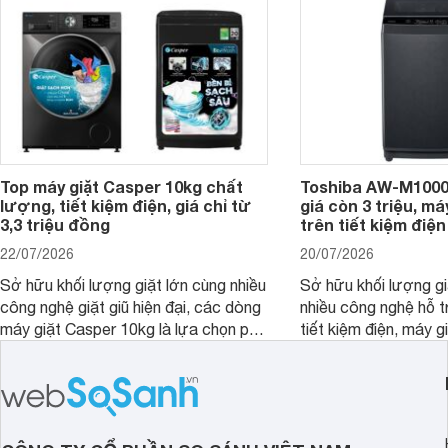
nổi bật trong tầm giá 5–6 triệu đồng.
Top máy giặt Casper 10kg chất
Toshiba AW-M1000
lượng, tiết kiệm điện, giá chỉ từ
giá còn 3 triệu, má
3,3 triệu đồng
trên tiết kiệm điện
22/07/2026
20/07/2026
Sở hữu khối lượng giặt lớn cùng nhiều
Sở hữu khối lượng gi
công nghệ giặt giũ hiện đại, các dòng
nhiều công nghệ hỗ t
máy giặt Casper 10kg là lựa chọn phù
tiết kiệm điện, máy 
hợp cho những gia đình đông thành
M1000FV(MK) là lựa
viên.
nhắc cho các gia đình
bán hiện đã giảm đán