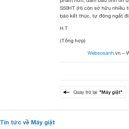
phẩm hơn, đảm bảo tính ổn đ
S50HT (H) còn sở hữu nhiều t
báo kết thúc, tự động ngắt đ
H.T
(Tổng hợp)
Websosanh
.vn – 
"Máy giặt"
Quay trở lại
Tin tức về Máy giặt