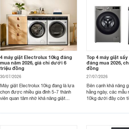
giặt cửa trên 9kg.
giặt.
4 máy giặt Electrolux 10kg đáng
Top 4 máy giặt sấy 
mua năm 2026, giá chỉ dưới 6
đáng mua 2026, chỉ
triệu đồng
đồng
30/07/2026
27/07/2026
Máy giặt Electrolux 10kg đang là lựa
Bên cạnh khả năng g
chọn được nhiều gia đình 5-7 thành
hằng ngày, các mẫu 
viên quan tâm nhờ khả năng giặt
10kg dưới đây còn t
được lượng quần áo lớn, tích hợp
năng sấy khô tiện lợi,
nhiều công nghệ chăm sóc vải và
pháp hữu ích cho gia
mức giá ngày càng dễ tiếp cận. Dưới
ngày mưa kéo dài h
đây là 4 mẫu máy giặt Electrolux 10kg
đặc trưng tại nước t