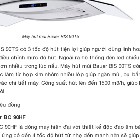
Máy hút mùi Bauer BIS 90TS
S 90TS có 3 tốc độ hút tiện lợi giúp người dùng linh ho
điều chỉnh mức độ hút. Ngoài ra hệ thống đèn led chiế
 hơn nhiều trong lúc nấu. Máy hút mùi Bauer BIS 90TS cò
ọc làm từ hợp kim nhôm nhiều lớp giúp ngăn mùi, bụi bẩn
ác chi tiết máy. Công suất hút lên đến 1500 m3/h, giúp 
ôi.
iệu đồng
er BC 90HF
C 90HF là dòng máy hiện đại với thiết kế độc đáo âm b
 ứng có đến 4 tốc độ hút từ nhẹ đến mạnh nên sẽ giúp