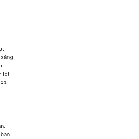
ạt
u sáng
n
 lọt
loại
àn.
 bạn