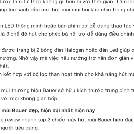
ược làm từ thép không gỉ, bền bỉ với thời gian. Tấm lọ
iúp lọc sạch dầu mỡ, hút mọi mùi hôi khó chịu trong nh
ển LED thông minh hoặc bàn phím cơ dễ dàng thao tác 
 là 3 chế độ hút cho phép bà nội trợ dễ dàng điều chỉn
 được trang bị 2 bóng đèn Halogen hoặc đèn Led giúp 
nướng. Nhờ vậy mà việc nấu nướng trở nên đơn giản v
hết.
 kết hợp với bộ lọc than hoạt tính cho khả năng hút mù
mùi thương hiệu Bauer sở hữu kích thước trung bình t
với mọi không gian bếp.
 mùi Bauer đẹp, hiện đại nhất hiện nay
ẽ review nhanh top 3 chiếc máy hút mùi Bauer hiện đại
người tiêu dùng: