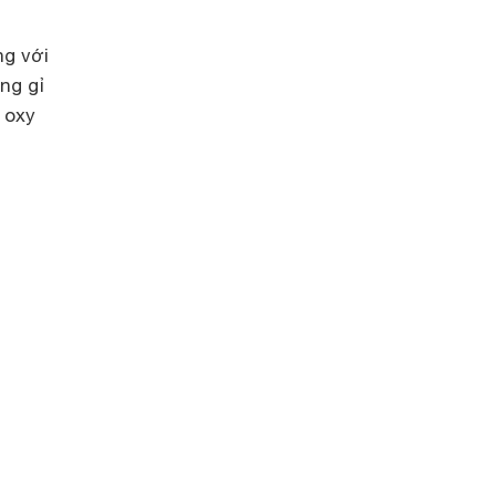
ng với
ng gỉ
 oxy