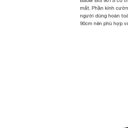
Bauer BIS 90TS có th
mắt. Phần kính cườn
người dùng hoàn toà
90cm nên phù hợp vớ