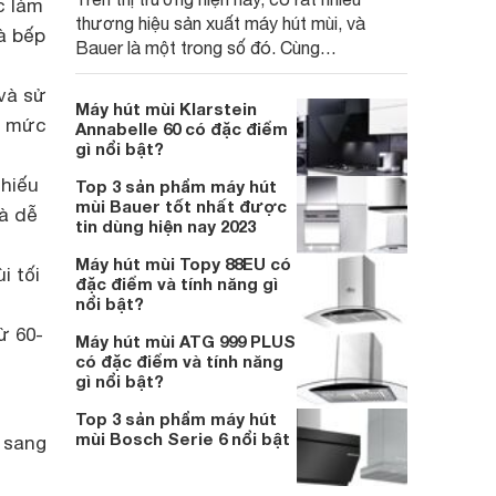
c làm
thương hiệu sản xuất máy hút mùi, và
à bếp
Bauer là một trong số đó. Cùng
Websosanh khám phá 3 máy máy hút mùi
và sử
Bauer đắt khách nhất trên thị trường hiện
Máy hút mùi Klarstein
nay nhé.
h mức
Annabelle 60 có đặc điểm
gì nổi bật?
chiếu
Top 3 sản phẩm máy hút
mùi Bauer tốt nhất được
à dễ
tin dùng hiện nay 2023
Máy hút mùi Topy 88EU có
i tối
đặc điểm và tính năng gì
nổi bật?
ừ 60-
Máy hút mùi ATG 999 PLUS
có đặc điểm và tính năng
gì nổi bật?
Top 3 sản phẩm máy hút
mùi Bosch Serie 6 nổi bật
, sang