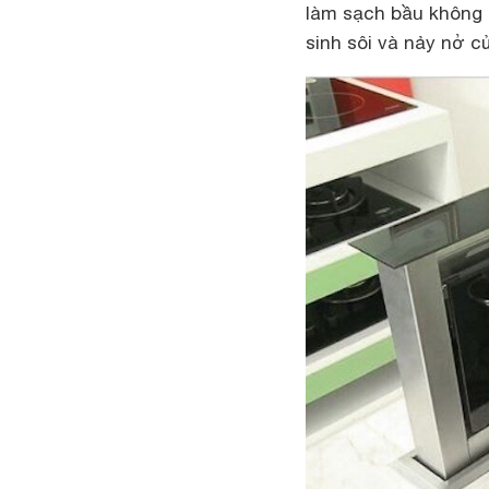
làm sạch bầu không k
sinh sôi và nảy nở củ