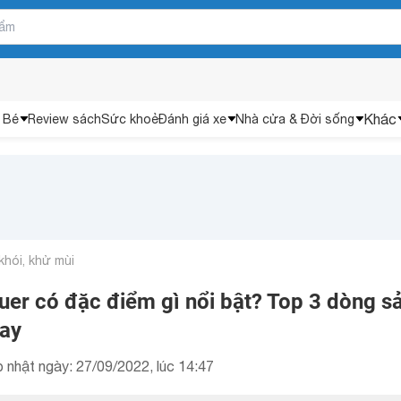
Khác
 Bé
Review sách
Sức khoẻ
Đánh giá xe
Nhà cửa & Đời sống
khói, khử mùi
uer có đặc điểm gì nổi bật? Top 3 dòng s
nay
 nhật ngày: 27/09/2022, lúc 14:47