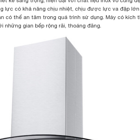
iết kế sang trọng, hiện đại với chất liệu inox vô cùng đ
g lực có khả năng chịu nhiệt, chịu được lực va đập lớn
n có thể an tâm trong quá trình sử dụng. Máy có kích 
i những gian bếp rộng rãi, thoáng đãng.