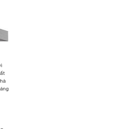
ì
uất
nhà
sáng