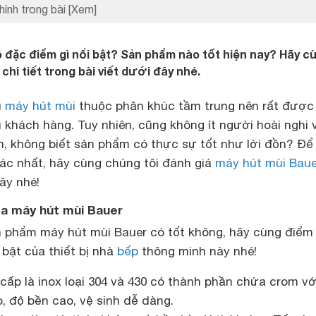
hính trong bài
[Xem]
 đặc điểm gì nổi bật? Sản phẩm nào tốt hiện nay? Hãy c
 chi tiết trong bài viết dưới đây nhé.
u
máy hút mùi
thuộc phân khúc tầm trung nên rất được
khách hàng. Tuy nhiên, cũng không ít người hoài nghi 
, không biết sản phẩm có thực sự tốt như lời đồn? Để
 xác nhất, hãy cùng chúng tôi đánh giá
máy hút mùi Baue
ây nhé!
ủa máy hút mùi Bauer
 phẩm máy hút mùi Bauer có tốt không, hãy cùng điểm
bật của thiết bị nhà
bếp
thông minh này nhé!
 cấp là inox loại 304 và 430 có thành phần chứa crom v
, độ bền cao, vệ sinh dễ dàng.