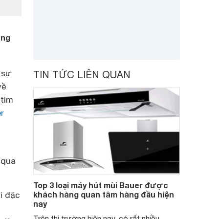
ùng
 sự
TIN TỨC LIÊN QUAN
về
 tìm
r
 qua
Top 3 loại máy hút mùi Bauer được
khách hàng quan tâm hàng đầu hiện
ới đặc
nay
Trên thị trường hiện nay, có rất nhiều