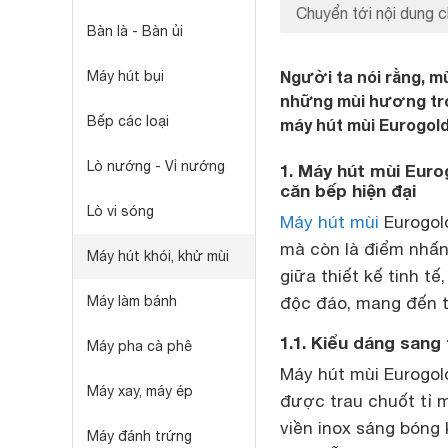
Chuyển tới nội dung c
Bàn là - Bàn ủi
Người ta nói rằng, m
Máy hút bụi
những mùi hương tron
Bếp các loại
máy hút mùi Eurogold
Lò nướng - Vỉ nướng
1. Máy hút mùi Eur
căn bếp hiện đại
Lò vi sóng
Máy hút mùi
Eurogold
mà còn là điểm nhấ
Máy hút khói, khử mùi
giữa thiết kế tinh t
Máy làm bánh
độc đáo, mang đến t
1.1. Kiểu dáng sang 
Máy pha cà phê
Máy hút mùi Eurogo
Máy xay, máy ép
được trau chuốt tỉ 
viền inox sáng bóng 
Máy đánh trứng