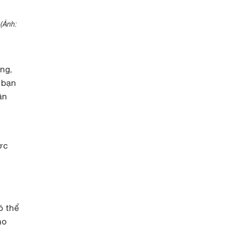
(Ảnh:
ng,
 bạn
ần
ợc
ó thể
ho