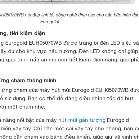
H05070WB nét đẹp tinh tế, công nghệ đỉnh cao cho căn bếp hiện đại 
Eurogold).
ng, tiết kiệm điện
g Eurogold EUH05070WB được trang bị đèn LED siêu sá
ầy đủ cho khu vực nấu nướng. Đèn LED không chỉ giúp
ng quá trình nấu ăn mà còn tiết kiệm điện năng, góp ph
m ứng chạm thông minh
m ứng chạm của máy hút mùi Eurogold EUH05070WB đư
dễ sử dụng. Bạn có thể dễ dàng điều chỉnh tốc độ hút,
 với một chạm nhẹ.
h năng nổi bật của máy
hút mùi gắn tường
Eurogold
iến vẫy tay. Chỉ cần một cái vẫy tay nhẹ nhàng, bạn c
hông cần chạm vào bảng điều khiển, giúp giữ vệ sinh c