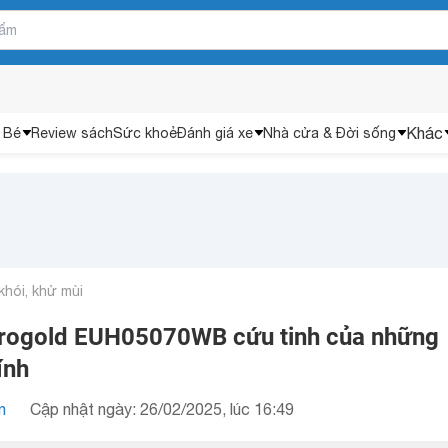
Khác
 Bé
Review sách
Sức khoẻ
Đánh giá xe
Nhà cửa & Đời sống
khói, khử mùi
urogold EUH05070WB cứu tinh của những
ính
n
Cập nhật ngày: 26/02/2025, lúc 16:49