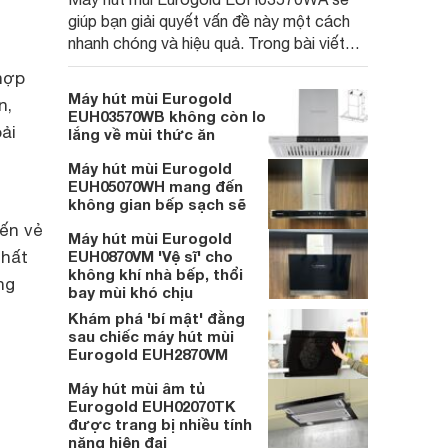
giúp bạn giải quyết vấn đề này một cách
nhanh chóng và hiệu quả. Trong bài viết
này, cùng Websosanh.vn khám phá những
hợp
tính năng vượt trội của máy hút mùi
Máy hút mùi Eurogold
n,
Eurogold EUH03570WA nhé.
EUH03570WB không còn lo
ải
lắng về mùi thức ăn
Máy hút mùi Eurogold
EUH05070WH mang đến
không gian bếp sạch sẽ
ến vẻ
Máy hút mùi Eurogold
thất
EUH0870VM 'Vệ sĩ' cho
không khí nhà bếp, thổi
ng
bay mùi khó chịu
Khám phá 'bí mật' đằng
sau chiếc máy hút mùi
Eurogold EUH2870VM
Máy hút mùi âm tủ
Eurogold EUH02070TK
được trang bị nhiều tính
năng hiện đại