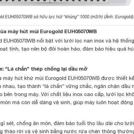
ld EUH05070WB sở hữu lực hút “khủng” 1000 (m3/h) (Ảnh: Eurogold)
 của máy hút mùi Eurogold EUH05070WB
 EUH05070WB nổi bật với lưới lọc nan inox và hệ thống
oạt tính, tạo nên bộ đôi hoàn hảo, đảm bảo hiệu quả hú
ox: “Lá chắn” thép chống lại dầu mỡ
ủa máy hút khử mùi Eurogold EUH05070WB được thiết kế
n nhau, tạo thành “lá chắn” vững chắc, ngăn chặn dầu
 bên trong máy. Với chất liệu inox cao cấp, lưới lọc kh
n mòn mà còn dễ dàng vệ sinh, giúp máy luôn hoạt động
 gỉ sét, chống ăn mòn, đảm bảo tuổi thọ lâu dài cho lưới
g tháo rời và vệ sinh bằng nước rửa chén thông thườn