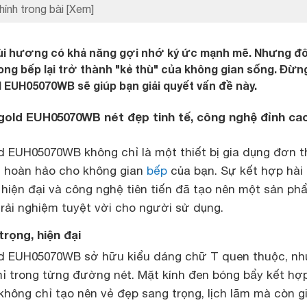
hính trong bài
[Xem]
ùi hương có khả năng gợi nhớ ký ức mạnh mẽ. Nhưng đôi
g bếp lại trở thành "kẻ thù" của không gian sống. Đừng
 EUH05070WB sẽ giúp bạn giải quyết vấn đề này.
ogold EUH05070WB nét đẹp tinh tế, công nghệ đỉnh ca
 EUH05070WB không chỉ là một thiết bị gia dụng đơn t
n hoàn hảo cho không gian
bếp
của bạn. Sự kết hợp hài
ế, hiện đại và công nghệ tiên tiến đã tạo nên một sản ph
rải nghiệm tuyệt vời cho người sử dụng.
trọng, hiện đại
ld EUH05070WB sở hữu kiểu dáng chữ T quen thuộc, n
mỉ trong từng đường nét. Mặt kính đen bóng bẩy kết hợ
không chỉ tạo nên vẻ đẹp sang trọng, lịch lãm mà còn g