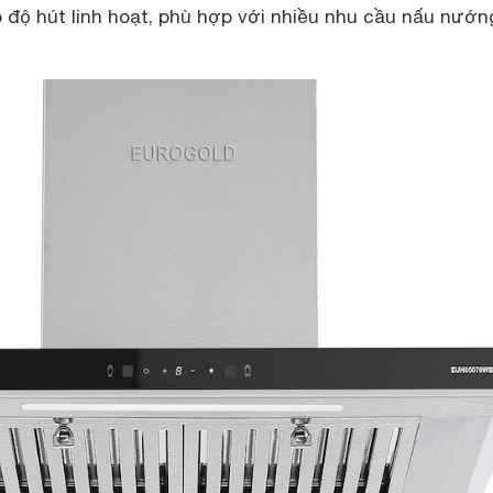
p độ hút linh hoạt, phù hợp với nhiều nhu cầu nấu nướn