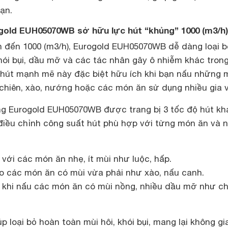
ạn.
ogold EUH05070WB sở hữu lực hút “khủng” 1000 (m3/h)
ên đến 1000 (m3/h), Eurogold EUH05070WB dễ dàng loại b
hói bụi, dầu mỡ và các tác nhân gây ô nhiễm khác tron
 hút mạnh mẽ này đặc biệt hữu ích khi bạn nấu những 
chiên, xào, nướng hoặc các món ăn sử dụng nhiều gia v
g Eurogold EUH05070WB được trang bị 3 tốc độ hút kh
điều chỉnh công suất hút phù hợp với từng món ăn và 
với các món ăn nhẹ, ít mùi như luộc, hấp.
o các món ăn có mùi vừa phải như xào, nấu canh.
 khi nấu các món ăn có mùi nồng, nhiều dầu mỡ như ch
 loại bỏ hoàn toàn mùi hôi, khói bụi, mang lại không gi