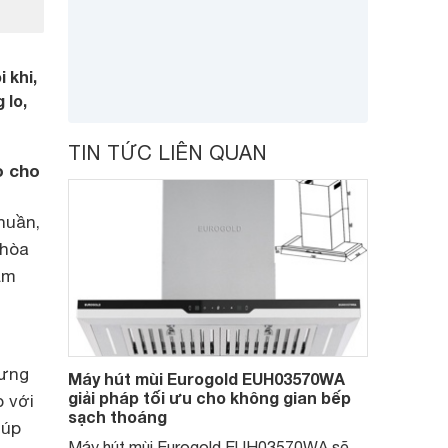
 khi,
 lo,
TIN TỨC LIÊN QUAN
o cho
huần,
 hòa
ẩm
hưng
Máy hút mùi Eurogold EUH03570WA
giải pháp tối ưu cho không gian bếp
p với
sạch thoáng
iúp
Máy hút mùi Eurogold EUH03570WA sẽ