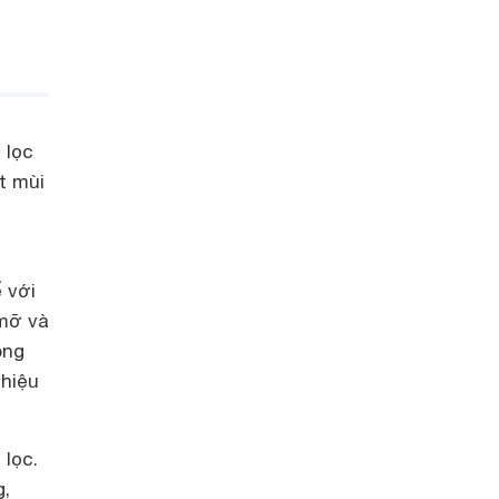
.
 lọc
t mùi
 với
 mỡ và
ông
 hiệu
 lọc.
g,