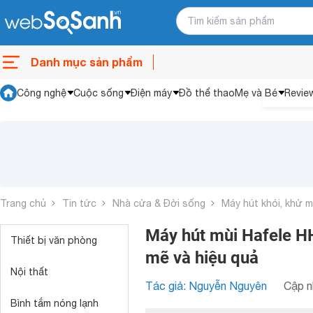
Danh mục sản phẩm
Công nghệ
Cuộc sống
Điện máy
Đồ thể thao
Mẹ và Bé
Revie
Trang chủ
Tin tức
Nhà cửa & Đời sống
Máy hút khói, khử m
Máy hút mùi Hafele 
Thiết bị văn phòng
mẽ và hiệu quả
Nội thất
Tác giả: Nguyễn Nguyên
Cập n
Bình tắm nóng lạnh