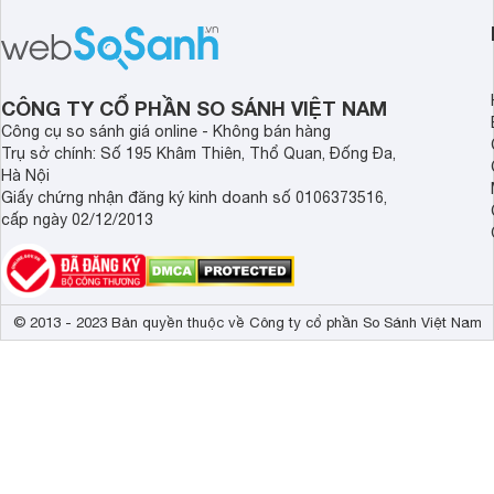
sự tiện nghi và hiệu quả cho căn bếp.
thiết bị nổi bật khôn
Đây chắc chắn sẽ là lựa chọn lý
là máy hút mùi Bo
tưởng cho không gian bếp hiện đại.
Bài viết sau đây sẽ 
review chi tiết về ch
CÔNG TY CỔ PHẦN SO SÁNH VIỆT NAM
này nhé!
Công cụ so sánh giá online - Không bán hàng
Trụ sở chính: Số 195 Khâm Thiên, Thổ Quan, Đống Đa,
Hà Nội
Giấy chứng nhận đăng ký kinh doanh số 0106373516,
cấp ngày 02/12/2013
© 2013 - 2023 Bản quyền thuộc về Công ty cổ phần So Sánh Việt Nam