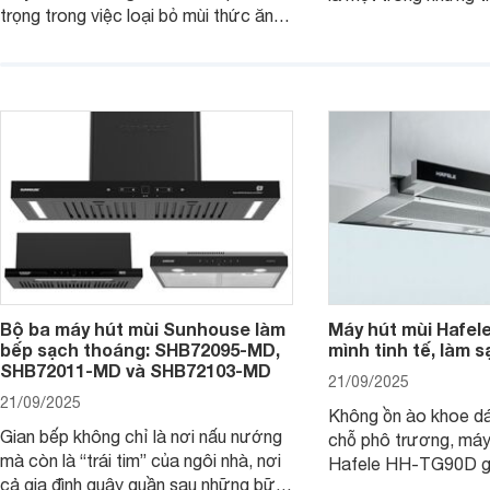
trọng trong việc loại bỏ mùi thức ăn,
thiết kế bên ngoài đ
hơi nước, khói,.. giúp bầu không khí
hút mạnh mẽ kết hợp 
nên sạch sẽ, thoáng đãng hơn. Một
hiện đại khác. Cùng 
trong các thiết bị được đánh giá cao
tìm hiểu chi tiết sản
trong dòng máy hút mùi nhà Bosch là
sản phẩm máy hút mùi Bosch
DWJ67HM60.
Bộ ba máy hút mùi Sunhouse làm
Máy hút mùi Hafel
bếp sạch thoáng: SHB72095-MD,
mình tinh tế, làm s
SHB72011-MD và SHB72103-MD
21/09/2025
21/09/2025
Không ồn ào khoe d
Gian bếp không chỉ là nơi nấu nướng
chỗ phô trương, máy
mà còn là “trái tim” của ngôi nhà, nơi
Hafele HH-TG90D g
cả gia đình quây quần sau những bữa
“nghệ sĩ thầm lặng” 