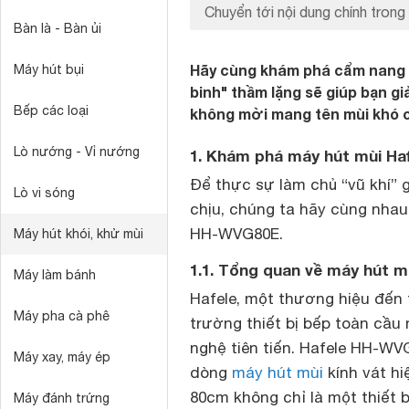
Chuyển tới nội dung chính trong 
Bàn là - Bàn ủi
Hãy cùng khám phá cẩm nang 
Máy hút bụi
binh" thầm lặng sẽ giúp bạn g
Bếp các loại
không mời mang tên mùi khó c
Lò nướng - Vỉ nướng
1. Khám phá máy hút mùi H
Để thực sự làm chủ “vũ khí” 
Lò vi sóng
chịu, chúng ta hãy cùng nha
HH-WVG80E.
Máy hút khói, khử mùi
1.1. Tổng quan về máy hút m
Máy làm bánh
Hafele, một thương hiệu đến t
Máy pha cà phê
trường thiết bị bếp toàn cầu 
nghệ tiên tiến. Hafele HH-WV
Máy xay, máy ép
dòng
máy hút mùi
kính vát hi
80cm không chỉ là một thiết 
Máy đánh trứng