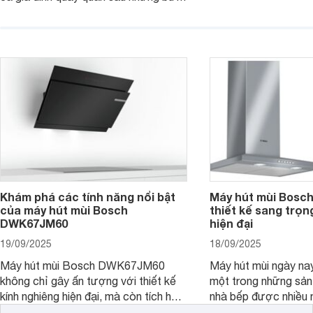
cơm ấm áp. Nhưng mùi khói, dầu mỡ
trong lành, sạch tho
đôi khi lại khiến không gian trở nên
vẫn giữ cho không gi
ngột ngạt. Đó là lúc bộ ba máy hút
gàng, thanh lịch. C
mùi Sunhouse SHB72095-MD,
đi tìm hiểu chi tiết 
SHB72011-MD và SHB72103-MD
phát huy sức mạnh.
Khám phá các tính năng nổi bật
Máy hút mùi Bos
của máy hút mùi Bosch
thiết kế sang trọn
DWK67JM60
hiện đại
19/09/2025
18/09/2025
Máy hút mùi Bosch DWK67JM60
Máy hút mùi ngày na
không chỉ gây ấn tượng với thiết kế
một trong những sả
kính nghiêng hiện đại, mà còn tích hợp
nhà bếp được nhiều 
nhiều tính năng thông minh, mang đến
quan tâm lựa chọn. 