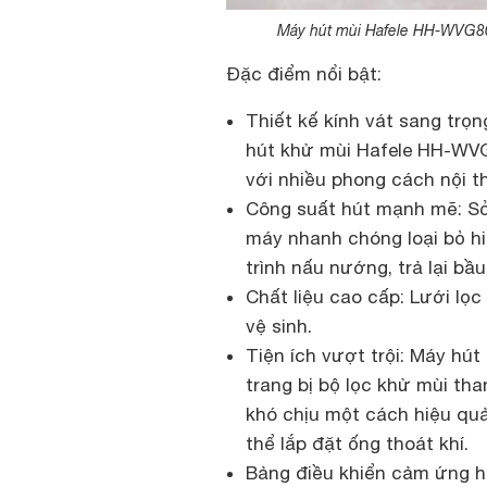
Máy hút mùi Hafele HH-WVG80
Đặc điểm nổi bật:
Thiết kế kính vát sang trọ
hút khử mùi Hafele HH-WVG
với nhiều phong cách nội t
Công suất hút mạnh mẽ: Sở
máy nhanh chóng loại bỏ hi
trình nấu nướng, trả lại bầ
Chất liệu cao cấp: Lưới lọ
vệ sinh.
Tiện ích vượt trội: Máy h
trang bị bộ lọc khử mùi than
khó chịu một cách hiệu qu
thể lắp đặt ống thoát khí.
Bảng điều khiển cảm ứng h