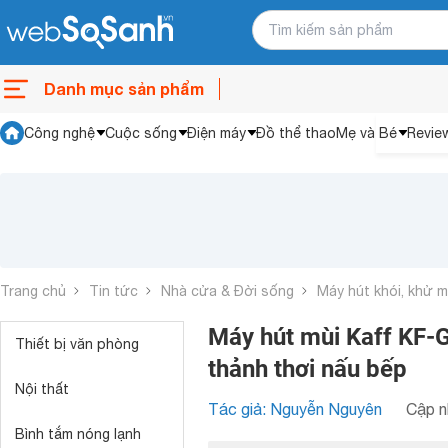
Danh mục sản phẩm
Công nghệ
Cuộc sống
Điện máy
Đồ thể thao
Mẹ và Bé
Revie
Trang chủ
Tin tức
Nhà cửa & Đời sống
Máy hút khói, khử m
Máy hút mùi Kaff KF-G
Thiết bị văn phòng
thảnh thơi nấu bếp
Nội thất
Tác giả: Nguyễn Nguyên
Cập n
Bình tắm nóng lạnh