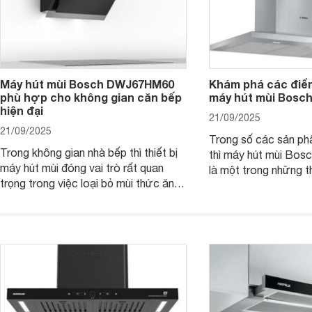
Máy hút mùi Bosch DWJ67HM60
Khám phá các điểm
phù hợp cho không gian căn bếp
máy hút mùi Bos
hiện đại
21/09/2025
21/09/2025
Trong số các sản ph
Trong không gian nhà bếp thì thiết bị
thì máy hút mùi B
máy hút mùi đóng vai trò rất quan
là một trong những th
trọng trong việc loại bỏ mùi thức ăn,
thiết kế bên ngoài đ
hơi nước, khói,.. giúp bầu không khí
hút mạnh mẽ kết hợp 
nên sạch sẽ, thoáng đãng hơn. Một
hiện đại khác. Cùng 
trong các thiết bị được đánh giá cao
tìm hiểu chi tiết sản
trong dòng máy hút mùi nhà Bosch là
sản phẩm máy hút mùi Bosch
DWJ67HM60.