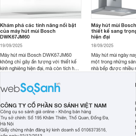
Khám phá các tính năng nổi bật
Máy hút mùi Bos
của máy hút mùi Bosch
thiết kế sang trọn
DWK67JM60
hiện đại
19/09/2025
18/09/2025
Máy hút mùi Bosch DWK67JM60
Máy hút mùi ngày na
không chỉ gây ấn tượng với thiết kế
một trong những sả
kính nghiêng hiện đại, mà còn tích hợp
nhà bếp được nhiều 
nhiều tính năng thông minh, mang đến
quan tâm lựa chọn. 
sự tiện nghi và hiệu quả cho căn bếp.
thiết bị nổi bật khôn
Đây chắc chắn sẽ là lựa chọn lý
là máy hút mùi Bo
tưởng cho không gian bếp hiện đại.
Bài viết sau đây sẽ 
review chi tiết về ch
CÔNG TY CỔ PHẦN SO SÁNH VIỆT NAM
này nhé!
Công cụ so sánh giá online - Không bán hàng
Trụ sở chính: Số 195 Khâm Thiên, Thổ Quan, Đống Đa,
Hà Nội
Giấy chứng nhận đăng ký kinh doanh số 0106373516,
cấp ngày 02/12/2013