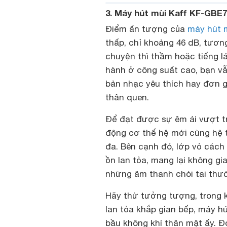
3. Máy hút mùi Kaff KF-GBE7
Điểm ấn tượng của
máy hút 
thấp, chỉ khoảng 46 dB, tươ
chuyện thì thầm hoặc tiếng l
hành ở công suất cao, bạn vẫn
bản nhạc yêu thích hay đơn g
thân quen.
Để đạt được sự êm ái vượt tr
động cơ thế hệ mới cùng hệ
đa. Bên cạnh đó, lớp vỏ các
ồn lan tỏa, mang lại không g
những âm thanh chói tai thư
Hãy thử tưởng tượng, trong 
lan tỏa khắp gian bếp, máy h
bầu không khí thân mật ấy. Đ