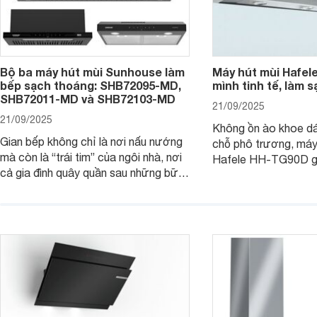
Bộ ba máy hút mùi Sunhouse làm
Máy hút mùi Hafel
bếp sạch thoáng: SHB72095-MD,
mình tinh tế, làm s
SHB72011-MD và SHB72103-MD
21/09/2025
21/09/2025
Không ồn ào khoe d
Gian bếp không chỉ là nơi nấu nướng
chỗ phô trương, máy
mà còn là “trái tim” của ngôi nhà, nơi
Hafele HH-TG90D g
cả gia đình quây quần sau những bữa
“nghệ sĩ thầm lặng” 
cơm ấm áp. Nhưng mùi khói, dầu mỡ
trong lành, sạch tho
đôi khi lại khiến không gian trở nên
vẫn giữ cho không gi
ngột ngạt. Đó là lúc bộ ba máy hút
gàng, thanh lịch. C
mùi Sunhouse SHB72095-MD,
đi tìm hiểu chi tiết 
SHB72011-MD và SHB72103-MD
phát huy sức mạnh.