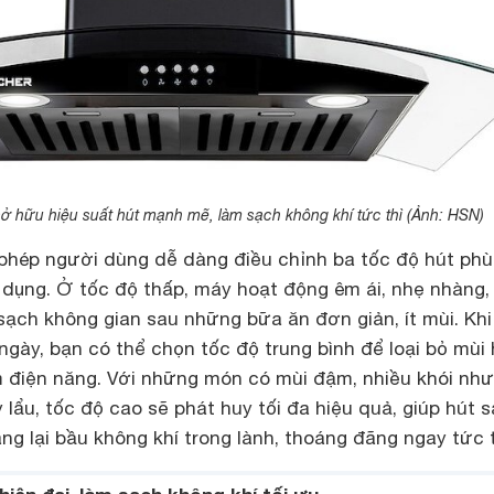
 hữu hiệu suất hút mạnh mẽ, làm sạch không khí tức thì (Ảnh: HSN)
phép người dùng dễ dàng điều chỉnh ba tốc độ hút ph
 dụng. Ở tốc độ thấp, máy hoạt động êm ái, nhẹ nhàng, 
sạch không gian sau những bữa ăn đơn giản, ít mùi. Khi
gày, bạn có thể chọn tốc độ trung bình để loại bỏ mùi 
m điện năng. Với những món có mùi đậm, nhiều khói như
 lẩu, tốc độ cao sẽ phát huy tối đa hiệu quả, giúp hút 
ng lại bầu không khí trong lành, thoáng đãng ngay tức t