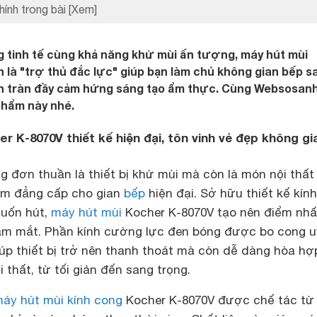
hính trong bài
[Xem]
ng tinh tế cùng khả năng khử mùi ấn tượng, máy hút mùi
 là "trợ thủ đắc lực" giúp bạn làm chủ không gian bếp s
ôn tràn đầy cảm hứng sáng tạo ẩm thực. Cùng Websosanh
 phẩm này nhé.
r K-8070V thiết kế hiện đại, tôn vinh vẻ đẹp không gi
 đơn thuần là thiết bị khử mùi mà còn là món nội thất 
ầm đẳng cấp cho gian
bếp
hiện đại. Sở hữu thiết kế kính
uốn hút,
máy hút mùi
Kocher K-8070V tạo nên điểm nhấ
ạm mắt. Phần kính cường lực đen bóng được bo cong 
úp thiết bị trở nên thanh thoát mà còn dễ dàng hòa hợ
 thất, từ tối giản đến sang trọng.
áy hút mùi kính cong
Kocher K-8070V được chế tác từ