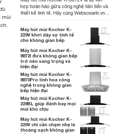
y
hợp hoàn hảo giữa công nghệ tiên tiến và
 dù
thiết kế tinh tế. Hãy cùng Websosanh.vn
t mùi
khám phá lý do vì sao chiếc máy này lại
ch,
trở thành lựa chọn tối ưu cho các gia đình
Máy hút mùi Kocher K-
hiện đại, yêu thích sự sang trọng và hiệu
229V khơi dậy sự tinh tế
quả.
cho không gian bếp
Máy hút mùi Kocher K-
8872I đưa không gian bếp
trở nên sang trọng và
hiện đại
Máy hút mùi Kocher K-
8870Pro tinh hoa công
nghệ trong không gian
bếp hiện đại
Máy hút mùi Kocher K-
228BL giúp đánh bay mọi
mùi khó chịu
Máy hút mùi Kocher K-
226V chỉ cần chạm nhẹ là
thoáng sạch không gian