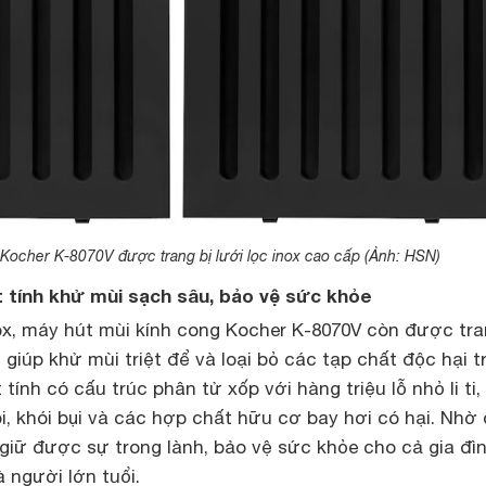
Kocher K-8070V được trang bị lưới lọc inox cao cấp (Ảnh: HSN)
ạt tính khử mùi sạch sâu, bảo vệ sức khỏe
ox, máy hút mùi kính cong Kocher K-8070V còn được tra
 giúp khử mùi triệt để và loại bỏ các tạp chất độc hại t
tính có cấu trúc phân tử xốp với hàng triệu lỗ nhỏ li ti,
, khói bụi và các hợp chất hữu cơ bay hơi có hại. Nhờ 
giữ được sự trong lành, bảo vệ sức khỏe cho cả gia đìn
à người lớn tuổi.