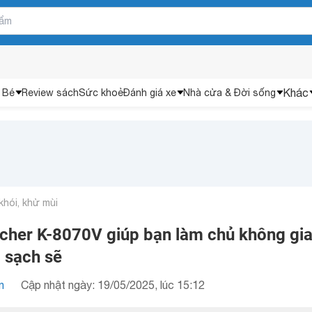
Khác
 Bé
Review sách
Sức khoẻ
Đánh giá xe
Nhà cửa & Đời sống
khói, khử mùi
cher K-8070V giúp bạn làm chủ không gi
 sạch sẽ
n
Cập nhật ngày: 19/05/2025, lúc 15:12