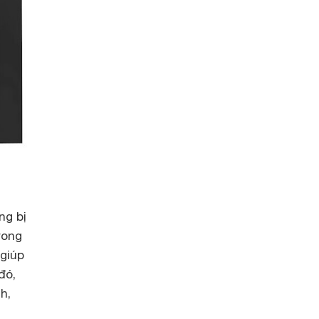
ng bị
rong
 giúp
đó,
h,