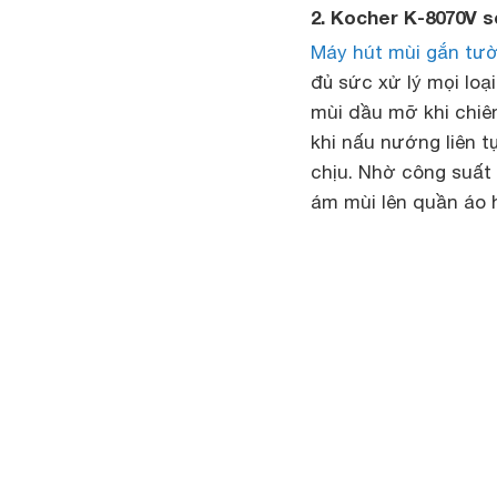
2. Kocher K-8070V s
Máy hút mùi gắn tư
đủ sức xử lý mọi loạ
mùi dầu mỡ khi chiê
khi nấu nướng liên t
chịu. Nhờ công suất
ám mùi lên quần áo h