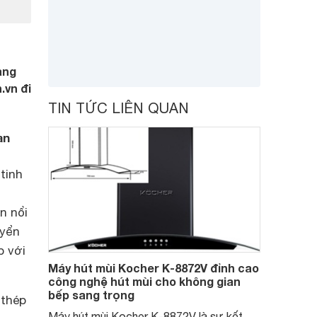
ang
.vn đi
TIN TỨC LIÊN QUAN
an
tinh
n nổi
uyển
p với
Máy hút mùi Kocher K-8872V đỉnh cao
công nghệ hút mùi cho không gian
bếp sang trọng
 thép
Máy hút mùi Kocher K-8872V là sự kết