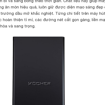
n bỉ và sáng bóng theo thời gian. Chất liệu này giúp má
g ăn mòn hiệu quả, luôn giữ được diện mạo sáng đẹp
 trường dầu mỡ khắc nghiệt. Từng chi tiết trên máy hú
 hoàn thiện tỉ mỉ, các đường nét cắt gọn gàng, liền mạ
 hòa và sang trọng.