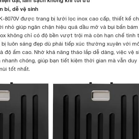
hiện đại, làm sạch không khí tối ưu
n bỉ, dễ vệ sinh
-8070V được trang bị lưới lọc inox cao cấp, thiết kế c
ới nhỏ giúp ngăn chặn hiệu quả dầu mỡ và bụi bẩn bám
nox không chỉ có độ bền vượt trội mà còn hạn chế tình 
t bị luôn sáng đẹp dù phải tiếp xúc thường xuyên với mô
à độ ẩm cao. Nhờ khả năng tháo lắp dễ dàng, việc vệ s
n nhanh chóng, giúp bạn tiết kiệm thời gian mà vẫn duy t
ùi tốt nhất.