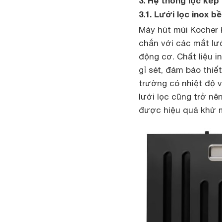
3. Hệ thống lọc kép 
3.1. Lưới lọc inox bề
Máy hút mùi Kocher K
chắn với các mắt lư
động cơ. Chất liệu i
gỉ sét, đảm bảo thiế
trường có nhiệt độ v
lưới lọc cũng trở nê
được hiệu quả khử m