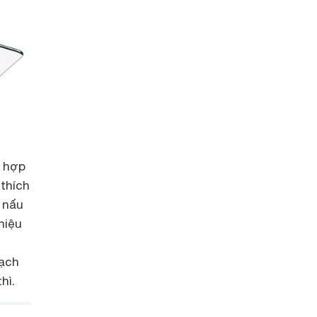
ù hợp
thích
 nấu
hiệu
sạch
hì.