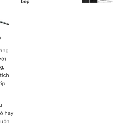
bếp
)
bảng
với
g,
tích
ếp
u
hỏ hay
luôn