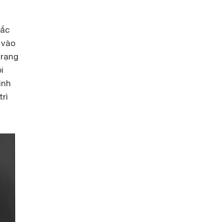
hắc
 vào
trạng
i
inh
rì