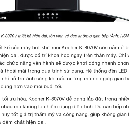
K-8070V thiết kế hiện đại, tôn vinh vẻ đẹp khôn>g gian bếp (Ảnh: HSN
ết kế của máy hút khử mùi Kocher K-8070V còn nằm ở 
iện đại, được bố trí khoa học ngay trên thân máy. Chỉ 
các chức năng vận hành sẽ được khởi động nhanh chón
 và thoải mái trong quá trình sử dụng. Hệ thống đèn LED 
 chỉ hỗ trợ ánh sáng khi nấu nướng mà còn giúp gian b
 cúng hơn vào mỗi buổi tối.
 tối ưu hóa, Kocher K-8070V dễ dàng lắp đặt trong nhiề
 nhau mà không lo chiếm dụng diện tích. Dù căn bếp n
t huy tốt giá trị thẩm mỹ và công năng, giúp không gian 
 đậm chất hiện đại.