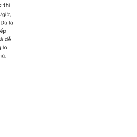
 thì
/giờ,
 Dù là
bếp
và dễ
 lo
hà.