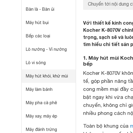
Chuyển tới nội dung c
Bàn là - Bàn ủi
Với thiết kế kính co
Máy hút bụi
Kocher K-8070V chính
Bếp các loại
trọng, sạch sẽ và lu
tìm hiểu chi tiết sản
Lò nướng - Vỉ nướng
1. Máy hút mùi Koche
Lò vi sóng
bếp
Kocher K-8070V không
Máy hút khói, khử mùi
tế, góp phần nâng t
cong mềm mại đầy c
Máy làm bánh
bật ngay khi vừa ch
Máy pha cà phê
chuyển, không chỉ gi
nhiều phong cách nội
Máy xay, máy ép
Toàn bộ khung của
m
Máy đánh trứng