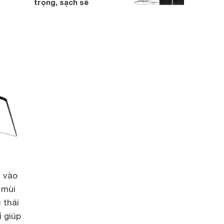
trọng, sạch sẽ
t vào
 mùi
 thải
ỉ giúp