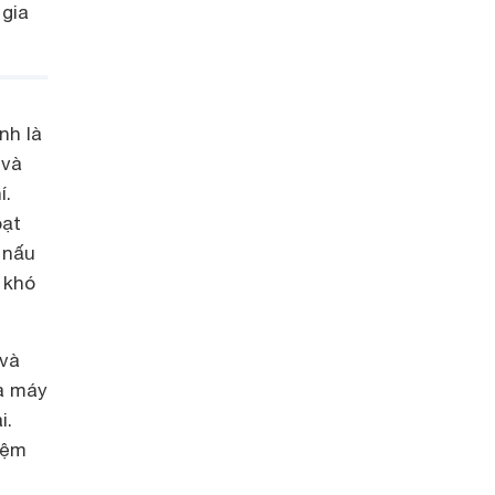
 gia
nh là
 và
í.
oạt
 nấu
 khó
 và
ủa máy
i.
iệm