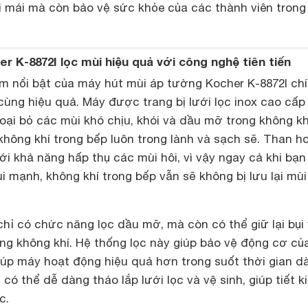
 mái mà còn bảo vệ sức khỏe của các thành viên trong
er K-8872I lọc mùi hiệu quả với công nghệ tiên tiến
m nổi bật của máy hút mùi áp tường Kocher K-8872I chí
cùng hiệu quả. Máy được trang bị lưới lọc inox cao cấp
 loại bỏ các mùi khó chịu, khói và dầu mỡ trong không kh
không khí trong bếp luôn trong lành và sạch sẽ. Than h
ới khả năng hấp thụ các mùi hôi, vì vậy ngay cả khi bạn
 mạnh, không khí trong bếp vẫn sẽ không bị lưu lại mùi
chỉ có chức năng lọc dầu mỡ, mà còn có thể giữ lại bụi
ong không khí. Hệ thống lọc này giúp bảo vệ động cơ c
iúp máy hoạt động hiệu quả hơn trong suốt thời gian dà
có thể dễ dàng tháo lắp lưới lọc và vệ sinh, giúp tiết k
c.