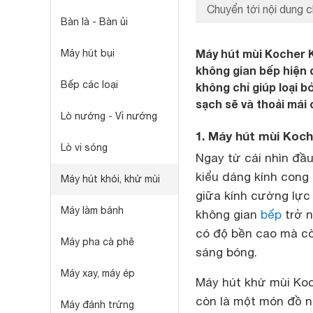
Chuyển tới nội dung c
Bàn là - Bàn ủi
Máy hút mùi Kocher K
Máy hút bụi
không gian bếp hiện đ
Bếp các loại
không chỉ giúp loại 
sạch sẽ và thoải mái 
Lò nướng - Vỉ nướng
1. Máy hút mùi Koch
Lò vi sóng
Ngay từ cái nhìn đầu
kiểu dáng kính cong 
Máy hút khói, khử mùi
giữa kính cường lực
Máy làm bánh
không gian
bếp
trở n
có độ bền cao mà cò
Máy pha cà phê
sáng bóng.
Máy xay, máy ép
Máy hút khử mùi Koc
còn là một món đồ nộ
Máy đánh trứng