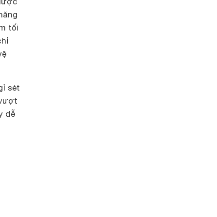
 được
 năng
m tối
chỉ
vệ
ỉ sét
 vượt
y dễ