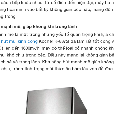
 cách bếp khác nhau, từ cổ điển đến hiện đại, máy hút
àng hòa mình vào bất kỳ không gian bếp nào, mang đến
ng trọng.
i mạnh mẽ, giúp không khí trong lành
nh mẽ là một trong những yếu tố quan trọng khi lựa c
hút mùi kính cong
Kocher K-8872I đã làm rất tốt công v
út lên đến 1600m³/h, máy có thể loại bỏ nhanh chóng kh
ùi khó chịu trong bếp. Điều này mang lại không gian b
ạch sẽ và trong lành. Khả năng hút mạnh mẽ giúp không
 chịu, tránh tình trạng mùi thức ăn bám lâu vào đồ đạc