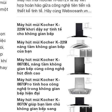
 mùi
hợp hoàn hảo giữa công nghệ tiên tiến và
 một
thiết kế tinh tế. Hãy cùng Websosanh.vn
khám phá lý do vì sao chiếc máy này lại
trở thành lựa chọn tối ưu cho các gia đình
Máy hút mùi Kocher K-
hiện đại, yêu thích sự sang trọng và hiệu
229V khơi dậy sự tinh tế
quả.
họn
cho không gian bếp
iệc
Máy hút mùi Kocher K-229I
nâng tầm không gian bếp
ói,
của bạn
ếp
Máy hút mùi Kocher K-
 khí
8870BL nâng tầm không
 hay
gian bếp cùng công nghệ
hút đỉnh cao
Máy hút mùi Kocher K-
8870Pro tinh hoa công
nghệ trong không gian
bếp hiện đại
Máy hút mùi Kocher K-
8070V giúp bạn làm chủ
không gian bếp sang