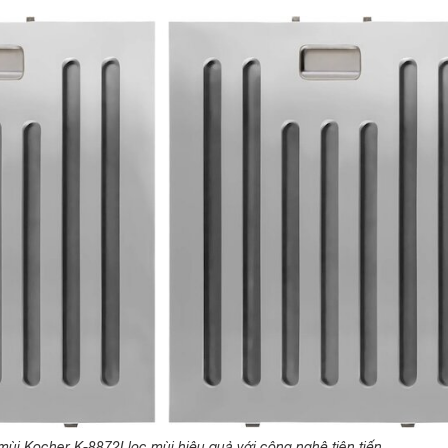
mùi Kocher K-8872I lọc mùi hiệu quả với công nghệ tiên tiến