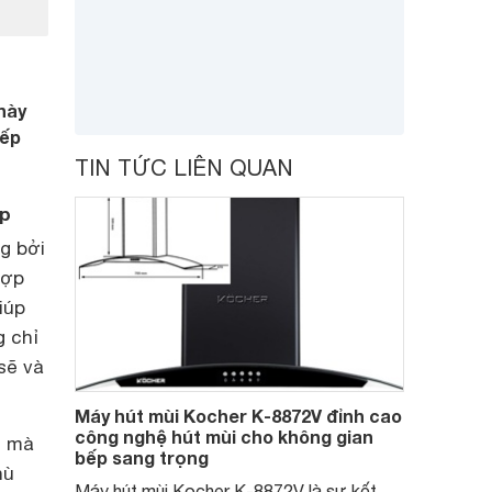
 này
bếp
TIN TỨC LIÊN QUAN
ếp
g bởi
hợp
iúp
g chỉ
sẽ và
Máy hút mùi Kocher K-8872V đỉnh cao
công nghệ hút mùi cho không gian
i mà
bếp sang trọng
hù
Máy hút mùi Kocher K-8872V là sự kết