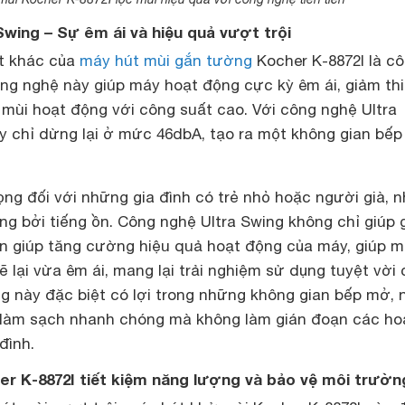
Swing – Sự êm ái và hiệu quả vượt trội
ật khác của
máy hút mùi gắn tường
Kocher K-8872I là c
ông nghệ này giúp máy hoạt động cực kỳ êm ái, giảm th
 mùi hoạt động với công suất cao. Với công nghệ Ultra
y chỉ dừng lại ở mức 46dbA, tạo ra một không gian bếp
ọng đối với những gia đình có trẻ nhỏ hoặc người già, 
ng bởi tiếng ồn. Công nghệ Ultra Swing không chỉ giúp 
òn giúp tăng cường hiệu quả hoạt động của máy, giúp 
lại vừa êm ái, mang lại trải nghiệm sử dụng tuyệt vời
g này đặc biệt có lợi trong những không gian bếp mở, 
 làm sạch nhanh chóng mà không làm gián đoạn các ho
đình.
er K-8872I tiết kiệm năng lượng và bảo vệ môi trườn