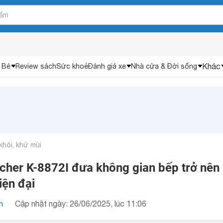
Khác
 Bé
Review sách
Sức khoẻ
Đánh giá xe
Nhà cửa & Đời sống
khói, khử mùi
cher K-8872I đưa không gian bếp trở nên
iện đại
n
Cập nhật ngày: 26/06/2025, lúc 11:06