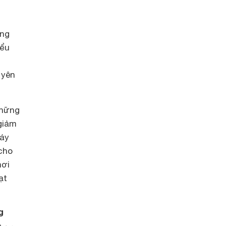
ông
iểu
 yên
những
giảm
máy
 cho
nơi
ạt
g