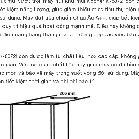
hút mùi vượt trội, máy hút khử mùi Kocher K-8872I còn
iết kiệm năng lượng, giúp giảm thiểu mức tiêu thụ điện
 sử dụng. Máy đạt tiêu chuẩn Châu Âu A++, giúp tiết kiệ
 duy trì hiệu quả hoạt động mạnh mẽ. Điều này không 
hí điện năng hàng tháng mà còn đóng góp vào việc bảo 
-8872I còn được làm từ chất liệu inox cao cấp, không g
hời gian. Việc sử dụng chất liệu này giúp máy có độ bền
 hao mòn và bảo vệ máy trong suốt vòng đời sử dụng. Má
n tiết kiệm thời gian và chi phí bảo trì.