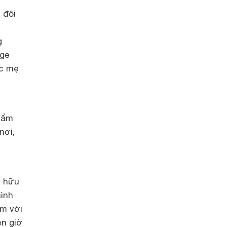
 đôi
g
age
ác mẹ
phẩm
nơi,
ở hữu
hình
êm với
ẹn giờ