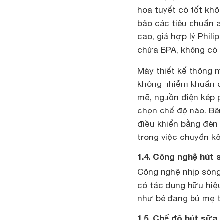
hoa tuyết có tốt kh
bảo các tiêu chuẩn 
cao, giá hợp lý Phil
chứa BPA, không có 
Máy thiết kế thông 
không nhiễm khuẩn d
mẽ, nguồn điện kép p
chọn chế độ nào. Bên
điều khiển bằng đèn 
trong việc chuyển k
1.4. Công nghệ hút
Công nghệ nhịp sóng
có tác dụng hữu hiệ
như bé đang bú mẹ t
1.5. Chế độ hút sữa