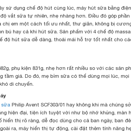
ây sử dụng chế độ hút cùng lúc, máy hút sữa bằng điện
 độ vắt sữa tự nhiên, nhẹ nhàng hơn. Điều đó góp phần
 chị em một cách tối ưu nhất, thư giãn, không bị cươn
con bú hay cả khi hút sữa. Sản phẩm với 4 chế độ mass
ế độ hút sữa dễ dàng, thoải mái hỗ trợ tốt nhất cho c
82g, phụ kiện 831g, nhẹ hơn rất nhiều so với các sản 
 tầm giá. Do đó, mẹ bỉm sữa có thể dùng mọi lúc, mọi 
khó di chuyển.
máy
 sữa
Philip Avent SCF303/01 hay không khi mà chúng s
ng hiện đại, tiện ích tuyệt vời như bộ nhớ khủng, màn 
 hiển thị rõ ràng, dễ đọc dùng cho cả ban ngày, ban đ
oài ra, máy hiển thị tự động, cài đặt thêm tính năng h