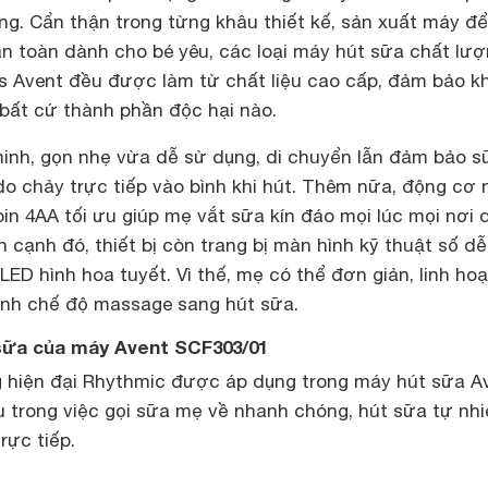
ông. Cẩn thận trong từng khâu thiết kế, sản xuất máy đ
an toàn dành cho bé yêu, các loại máy hút sữa chất lư
ips Avent đều được làm từ chất liệu cao cấp, đảm bảo k
bất cứ thành phần độc hại nào.
minh, gọn nhẹ vừa dễ sử dụng, di chuyển lẫn đảm bảo s
o chảy trực tiếp vào bình khi hút. Thêm nữa, động cơ
in 4AA tối ưu giúp mẹ vắt sữa kín đáo mọi lúc mọi nơi 
 cạnh đó, thiết bị còn trang bị màn hình kỹ thuật số dễ
LED hình hoa tuyết. Vì thế, mẹ có thể đơn giản, linh hoạ
ênh chế độ massage sang hút sữa.
 sữa của máy Avent SCF303/01
 hiện đại Rhythmic được áp dụng trong máy hút sữa A
u trong việc gọi sữa mẹ về nhanh chóng, hút sữa tự nhi
rực tiếp.