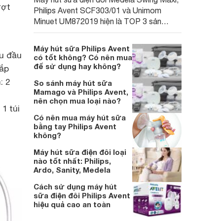
ượt
Philips Avent SCF303/01 và Unimom
Minuet UM872019 hiện là TOP 3 sản
phẩm chất lượng hàng đầu đang được
đông đảo các bà mẹ bỉm sữa Việt yêu
Máy hút sữa Philips Avent
thích và lựa chọn nhiều nhất 2022.
ều đầu
có tốt không? Có nên mua
để sử dụng hay không?
sắp
: 2
So sánh máy hút sữa
Mamago và Philips Avent,
nên chọn mua loại nào?
1 túi
Có nên mua máy hút sữa
bằng tay Philips Avent
không?
Máy hút sữa điện đôi loại
nào tốt nhất: Philips,
Ardo, Sanity, Medela
Cách sử dụng máy hút
sữa điện đôi Philips Avent
hiệu quả cao an toàn