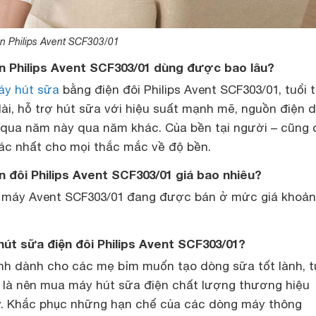
ện Philips Avent SCF303/01
ện Philips Avent SCF303/01 dùng được bao lâu?
áy hút sữa
bằng điện đôi Philips Avent SCF303/01, tuổi 
 dài, hỗ trợ hút sữa với hiệu suất mạnh mẽ, nguồn điện d
 qua năm này qua năm khác. Của bền tại người – cũng 
 xác nhất cho mọi thắc mắc về độ bền.
ện đôi Philips Avent SCF303/01 giá bao nhiêu?
g, máy Avent SCF303/01 đang được bán ở mức giá khoả
út sữa điện đôi Philips Avent SCF303/01?
nh dành cho các mẹ bỉm muốn tạo dòng sữa tốt lành, 
ó là nên mua máy hút sữa điện chất lượng thương hiệu
y. Khắc phục những hạn chế của các dòng máy thông