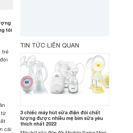
lượng
g tôi
TIN TỨC LIÊN QUAN
 trẻ
 đời
hân
3 chiếc máy hút sữa điện đôi chất
 từ
lượng được nhiều mẹ bỉm sữa yêu
Tất
thích nhất 2022
n cái
Máy hút sữa điện đôi Medela Swing Maxi,