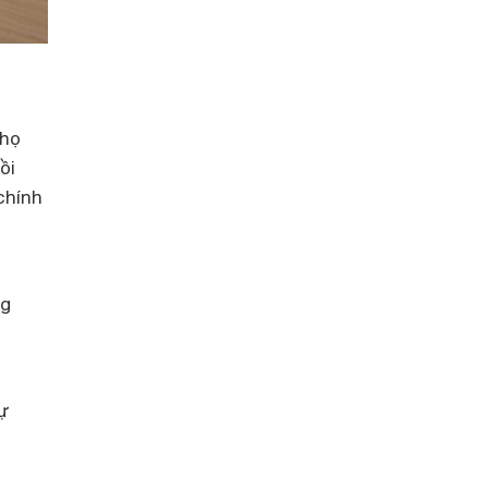
thọ
ồi
chính
ng
tự