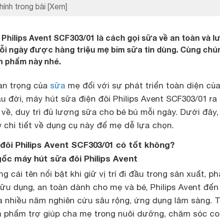
hính trong bài
[Xem]
 Philips Avent SCF303/01 là cách gọi sữa về an toàn và 
ỗi ngày được hàng triệu mẹ bỉm sữa tin dùng. Cùng chún
sản phẩm này nhé.
uan trọng của
sữa
mẹ đối với sự phát triển toàn diện của
u đời, máy hút sữa điện đôi Philips Avent SCF303/01 ra
về, duy trì đủ lượng sữa cho bé bú mỗi ngày. Dưới đây,
 chi tiết về dụng cụ này để mẹ dễ lựa chọn.
 đôi Philips Avent SCF303/01 có tốt không?
gốc máy hút sữa đôi Philips Avent
 cái tên nổi bật khi giữ vị trí đi đầu trong sản xuất, p
ữu dụng, an toàn dành cho mẹ và bé, Philips Avent đến
a nhiều năm nghiên cứu sâu rộng, ứng dụng lâm sàng. 
ản phẩm trợ giúp cha mẹ trong nuôi dưỡng, chăm sóc co