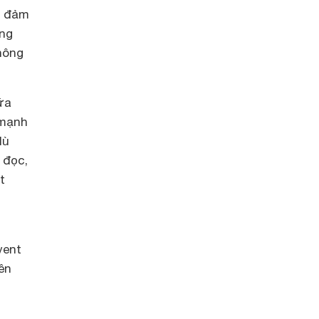
ể đảm
ợng
hông
ữa
 mạnh
dù
 đọc,
t
vent
ên