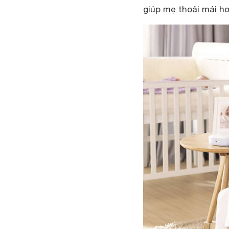
giúp mẹ thoải mái h