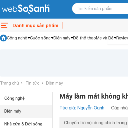
Danh mục sản phẩm
Công nghệ
Cuộc sống
Điện máy
Đồ thể thao
Mẹ và Bé
Revie
Trang chủ
Tin tức
Điện máy
Máy làm mát không kh
Công nghệ
Tác giả: Nguyễn Oanh
Cập nhật
Điện máy
Chuyển tới nội dung chính trong 
Nhà cửa & Đời sống