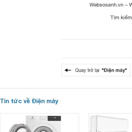
Websosanh.vn – 
Tìm kiế
"Điện máy"
Quay trở lại
Tin tức về Điện máy