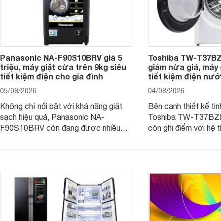
Panasonic NA-F90S10BRV giá 5
Toshiba TW-T37B
triệu, máy giặt cửa trên 9kg siêu
giảm nửa giá, máy
tiết kiệm điện cho gia đình
tiết kiệm điện nướ
05/08/2026
04/08/2026
Không chỉ nổi bật với khả năng giặt
Bên cạnh thiết kế tin
sạch hiệu quả, Panasonic NA-
Toshiba TW-T37B
F90S10BRV còn đang được nhiều
còn ghi điểm với hệ 
đại lý bán với mức giá hấp dẫn, trở
giặt hiện đại, mang 
thành lựa chọn phù hợp cho các gia
sạch hiệu quả, giảm 
đình Việt đang tìm kiếm một mẫu máy
vệ quần áo tốt hơn s
giặt cửa trên 9kg.
giặt.