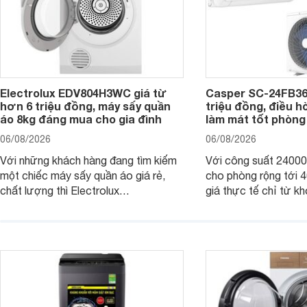
Electrolux EDV804H3WC giá từ
Casper SC-24FB36
hơn 6 triệu đồng, máy sấy quần
triệu đồng, điều 
áo 8kg đáng mua cho gia đình
làm mát tốt phòng
06/08/2026
06/08/2026
Với những khách hàng đang tìm kiếm
Với công suất 2400
một chiếc máy sấy quần áo giá rẻ,
cho phòng rộng tới
chất lượng thì Electrolux
giá thực tế chỉ từ kh
EDV804H3WC chắc chắn là một
đồng, Casper SC-24
trong những lựa chọn rất đáng cân
một trong những mẫu
nhắc trên thị trường hiện nay.
thông thu hút nhiều 
người tiêu dùng Việt.