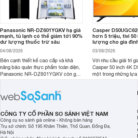
Panasonic NR-DZ601YGKV hạ giá
Casper D50UGC620 
mạnh, tủ lạnh có thể giảm tới 90%
hơn 5 triệu, tivi 5
dư lượng thuốc trừ sâu
lượng cho gia đình
04/08/2026
03/08/2026
Bên cạnh thiết kế cao cấp và khả
Với nhu cầu giải trí gi
năng bảo quản thực phẩm toàn diện,
Casper 50 inch 4K 
Panasonic NR-DZ601YGKV còn gây
một trong những lựa
chú ý với công nghệ Nanoe™ X độc
trong phân khúc nhờ
quyền, được hãng công bố có khả
cùng mức giá đang đ
năng giảm tới 90% dư lượng thuốc
thống bán lẻ điều ch
trừ sâu còn tồn đọng trên thực phẩm.
hấp dẫn.
CÔNG TY CỔ PHẦN SO SÁNH VIỆT NAM
Công cụ so sánh giá online - Không bán hàng
Trụ sở chính: Số 195 Khâm Thiên, Thổ Quan, Đống Đa,
Hà Nội