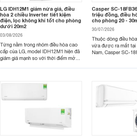
LG IDH12M1 giảm nửa giá, điều
Casper SC-18FB36M
hòa 2 chiều Inverter tiết kiệm
triệu đồng, điều h
điện, lọc không khí tốt cho phòng
cho phòng 20 - 30
dưới 20m2
30/07/2026
03/08/2026
Thuộc dòng điều hò
Từng nằm trong nhóm điều hòa cao
vừa được ra mắt tại 
cấp của LG, model IDH12M1 hiện đã
Nam, Casper SC-18
giảm giá mạnh so với thời điểm mở
công suất làm mát 1
bán, giúp người dùng Việt có cơ hội
hợp với các phòng có
tiếp cận một mẫu điều hòa 2 chiều
- 30 m2. Bên cạnh k
được trang bị nhiều công nghệ hiện
hiệu quả, sản phẩm c
đại.
nhiều tính năng và cô