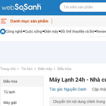
Danh mục sản phẩm
Công nghệ
Cuộc sống
Điện máy
Đồ thể thao
Mẹ và Bé
Revie
Trang chủ
Tin tức
Điện máy
Điều hòa
Máy Lạnh 24h - Nhà cu
Điều hòa
Tác giả: Nguyễn Oanh
Cập nhật
Tủ lạnh
Chuyển tới nội dung chính trong 
Máy giặt