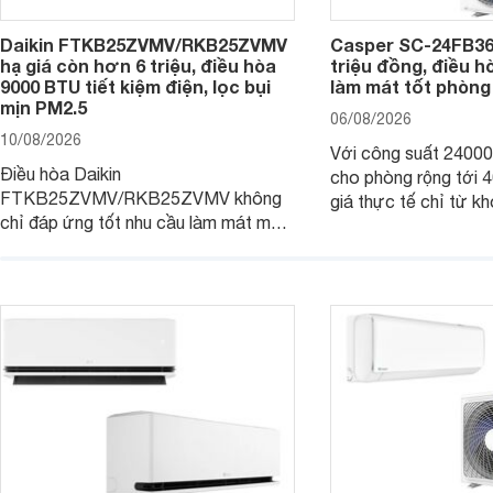
Daikin FTKB25ZVMV/RKB25ZVMV
Casper SC-24FB36
hạ giá còn hơn 6 triệu, điều hòa
triệu đồng, điều 
9000 BTU tiết kiệm điện, lọc bụi
làm mát tốt phòng
mịn PM2.5
06/08/2026
10/08/2026
Với công suất 2400
Điều hòa Daikin
cho phòng rộng tới
FTKB25ZVMV/RKB25ZVMV không
giá thực tế chỉ từ kh
chỉ đáp ứng tốt nhu cầu làm mát mà
đồng, Casper SC-24
còn được đánh giá cao về khả năng
một trong những mẫu
tiết kiệm điện nhờ công nghệ Inverter.
thông thu hút nhiều 
Đáng chú ý, model này hiện đang
người tiêu dùng Việt.
được bán với mức giá khá hấp dẫn
tại nhiều cửa hàng và siêu thị điện
máy.