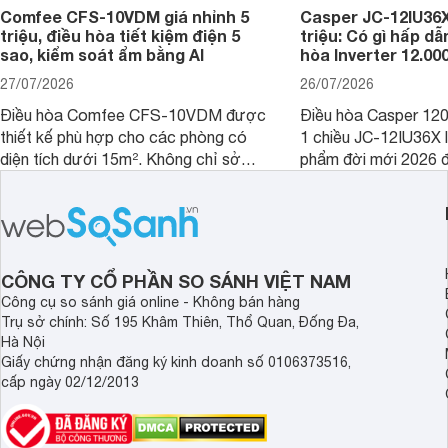
Comfee CFS-10VDM giá nhỉnh 5
Casper JC-12IU36X
triệu, điều hòa tiết kiệm điện 5
triệu: Có gì hấp d
sao, kiểm soát ẩm bằng AI
hòa Inverter 12.0
27/07/2026
26/07/2026
Điều hòa Comfee CFS-10VDM được
Điều hòa Casper 12
thiết kế phù hợp cho các phòng có
1 chiều JC-12IU36X 
diện tích dưới 15m². Không chỉ sở
phẩm đời mới 2026 đ
hữu công nghệ Inverter giúp tiết kiệm
cho phòng từ 15 - 2
điện, sản phẩm còn có khả năng kiểm
sở hữu khả năng làm
soát độ ẩm hiệu quả cùng nhiều tính
có giá bán rất hợp lý
năng hiện đại, trong khi vẫn duy trì
mức giá dễ tiếp cận.
CÔNG TY CỔ PHẦN SO SÁNH VIỆT NAM
Công cụ so sánh giá online - Không bán hàng
Trụ sở chính: Số 195 Khâm Thiên, Thổ Quan, Đống Đa,
Hà Nội
Giấy chứng nhận đăng ký kinh doanh số 0106373516,
cấp ngày 02/12/2013