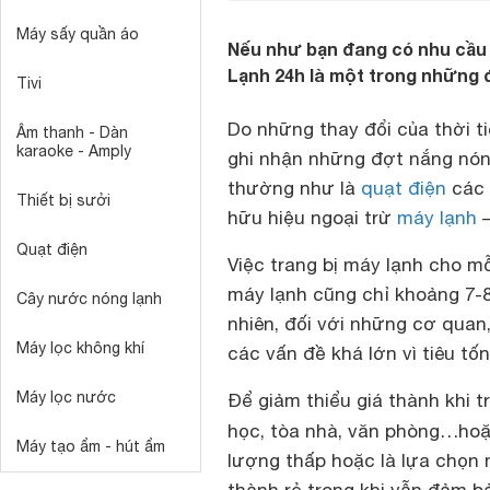
Máy sấy quần áo
Nếu như bạn đang có nhu cầu 
Lạnh 24h là một trong những đ
Tivi
Do những thay đổi của thời ti
Âm thanh - Dàn
karaoke - Amply
ghi nhận những đợt nắng nón
thường như là
quạt điện
các 
Thiết bị sưởi
hữu hiệu ngoại trừ
máy lạnh
–
Quạt điện
Việc trang bị máy lạnh cho mỗ
máy lạnh cũng chỉ khoảng 7-8
Cây nước nóng lạnh
nhiên, đối với những cơ quan, 
Máy lọc không khí
các vấn đề khá lớn vì tiêu tố
Máy lọc nước
Để giảm thiểu giá thành khi 
học, tòa nhà, văn phòng…ho
Máy tạo ẩm - hút ẩm
lượng thấp hoặc là lựa chọn 