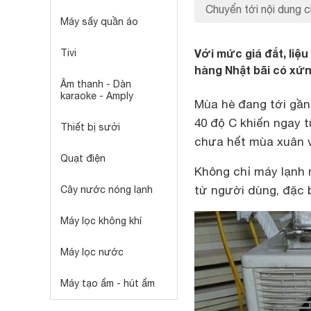
Chuyển tới nội dung c
Máy sấy quần áo
Với mức giá đắt, liệ
Tivi
hàng Nhật bãi có xứn
Âm thanh - Dàn
karaoke - Amply
Mùa hè đang tới gần
40 độ C khiến ngay t
Thiết bị sưởi
chưa hết mùa xuân v
Quạt điện
Không chỉ máy lạnh
từ người dùng, đặc 
Cây nước nóng lạnh
Máy lọc không khí
Máy lọc nước
Máy tạo ẩm - hút ẩm