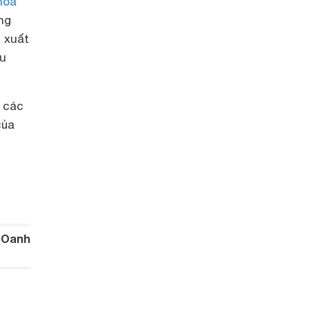
hòa
ng
 xuất
êu
c các
của
 Oanh