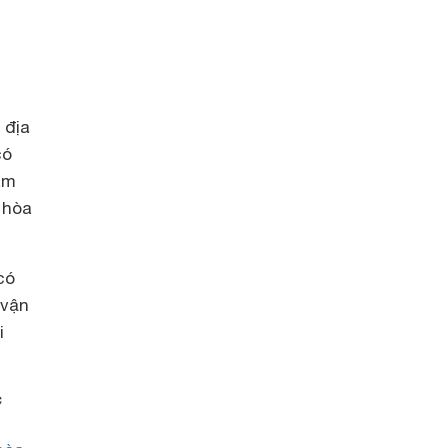
 địa
có
àm
 hòa
có
 vận
i
c