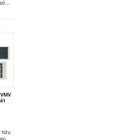
 sở
t kiệm
g kiểm
tính
rì
XVMV
iết
 hữu
phù