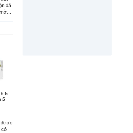
ện đã
m mở
 hội
iều
hiện
h 5
n 5
 được
g có