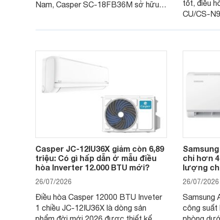
tốt, điều
Nam, Casper SC-18FB36M sở hữu
CU/CS-N9
công suất làm mát 18.000 BTU, phù
với khả nă
hợp với các phòng có diện tích từ 20
thụ điện h
- 30 m2. Bên cạnh khả năng làm mát
trình sử dụ
hiệu quả, sản phẩm còn được trang bị
nhiều tính năng và công nghệ hiện đại.
Casper JC-12IU36X giảm còn 6,89
Samsung
triệu: Có gì hấp dẫn ở mẫu điều
chỉ hơn 4
hòa Inverter 12.000 BTU mới?
lượng ch
26/07/2026
26/07/2026
Điều hòa Casper 12000 BTU Inveter
Samsung 
1 chiều JC-12IU36X là dòng sản
công suất
phẩm đời mới 2026 được thiết kế
phòng dướ