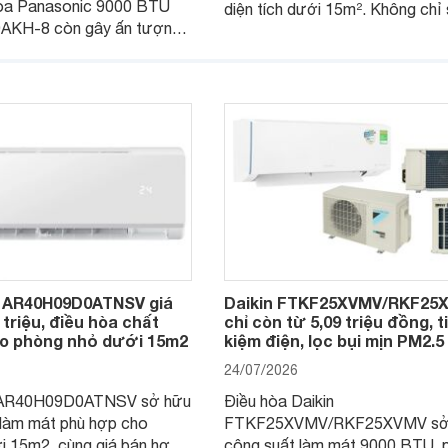
 hòa Panasonic 9000 BTU
diện tích dưới 15m². Không chỉ
AKH-8 còn gây ấn tượng
hữu công nghệ Inverter giúp tiế
ng vận hành êm ái, mức tiêu
điện, sản phẩm còn có khả năn
ợp lý và độ bền trong quá
soát độ ẩm hiệu quả cùng nhiều 
ng lâu dài.
năng hiện đại, trong khi vẫn duy t
mức giá dễ tiếp cận.
 AR40H09D0ATNSV giá
Daikin FTKF25XVMV/RKF25
 triệu, điều hòa chất
chỉ còn từ 5,09 triệu đồng, t
o phòng nhỏ dưới 15m2
kiệm điện, lọc bụi mịn PM2.5
24/07/2026
AR40H09D0ATNSV sở hữu
Điều hòa Daikin
 làm mát phù hợp cho
FTKF25XVMV/RKF25XVMV sở
i 15m2, cùng giá bán hợp
công suất làm mát 9000 BTU, 