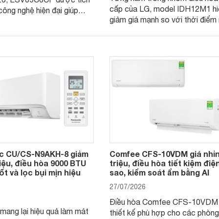
cấp của LG, model IDH12M1 hi
công nghệ hiện đại giúp
giảm giá mạnh so với thời điể
iệu quả làm mát, tiết kiệm
bán, giúp người dùng Việt có cơ
n hành êm ái. Đồng thời,
tiếp cận một mẫu điều hòa 2 ch
ng được nhiều đại lý đưa ra
được trang bị nhiều công nghệ 
 dễ chịu.
đại.
c CU/CS-N9AKH-8 giảm
Comfee CFS-10VDM giá nhỉn
riệu, điều hòa 9000 BTU
triệu, điều hòa tiết kiệm điệ
ốt và lọc bụi mịn hiệu
sao, kiểm soát ẩm bằng AI
27/07/2026
Điều hòa Comfee CFS-10VDM
mang lại hiệu quả làm mát
thiết kế phù hợp cho các phòn