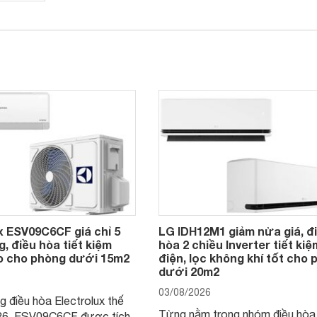
x ESV09C6CF giá chỉ 5
LG IDH12M1 giảm nửa giá, đ
g, điều hòa tiết kiệm
hòa 2 chiều Inverter tiết kiệ
ao cho phòng dưới 15m2
điện, lọc không khí tốt cho
dưới 20m2
03/08/2026
 điều hòa Electrolux thế
Từng nằm trong nhóm điều hòa
26, ESV09C6CF được tích