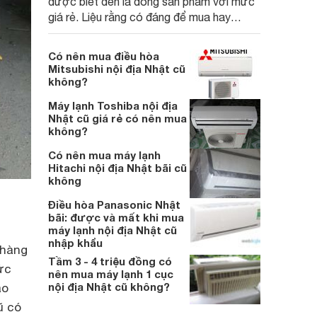
được biết đến là dòng sản phẩm với mức
giá rẻ. Liệu rằng có đáng để mua hay
không? Hãy cùng Websosanh tìm hiểu qua
bài chia sẻ dưới đây.
Có nên mua điều hòa
Mitsubishi nội địa Nhật cũ
không?
Máy lạnh Toshiba nội địa
Nhật cũ giá rẻ có nên mua
không?
Có nên mua máy lạnh
Hitachi nội địa Nhật bãi cũ
không
Điều hòa Panasonic Nhật
bãi: được và mất khi mua
máy lạnh nội địa Nhật cũ
nhập khẩu
 hàng
Tầm 3 - 4 triệu đồng có
ức
nên mua máy lạnh 1 cục
nội địa Nhật cũ không?
ao
ũ có