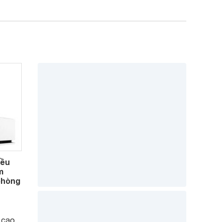
iều
m
 phòng
 cao