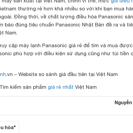
 máy sản xuất tại Việt Nam, chính vì thế, mức
giá điều 
ietnam thường rẻ hơn khá nhiều so với khi bạn mua hà
goài. Đồng thời, về chất lượng điều hòa Panasonic sản
ảm bảo đúng tiêu chuẩn Panasonic Nhật Bản đề ra và ti
ệt Nam.
 truy cập máy lạnh Panasonic giá rẻ để tìm và mua đượ
onic phù hợp với điều kiện sử dụng cũng như túi tiền 
nh
.vn – Website so sánh giá đầu tiên tại Việt Nam
Tìm kiếm sản phẩm
giá rẻ nhất
Việt Nam
Nguyễn
ều hòa"