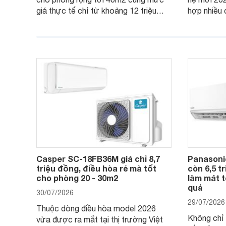
giá thực tế chỉ từ khoảng 12 triệu
hợp nhiều 
đồng, Casper SC-24FB36M đang là
nâng cao h
một trong những mẫu điều hòa phổ
điện và vậ
thông thu hút nhiều sự quan tâm của
thiết bị đa
người tiêu dùng Việt.
giá bán rất
Casper SC-18FB36M giá chỉ 8,7
Panasoni
triệu đồng, điều hòa rẻ mà tốt
còn 6,5 t
cho phòng 20 - 30m2
làm mát t
quả
30/07/2026
29/07/2026
Thuộc dòng điều hòa model 2026
Không chỉ 
vừa được ra mắt tại thị trường Việt