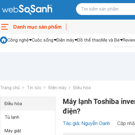
Danh mục sản phẩm
Công nghệ
Cuộc sống
Điện máy
Đồ thể thao
Mẹ và Bé
Revie
Trang chủ
Tin tức
Điện máy
Điều hòa
Máy lạnh Toshiba inve
Điều hòa
điện?
Tủ lạnh
Tác giả: Nguyễn Oanh
Cập nhật
Máy giặt