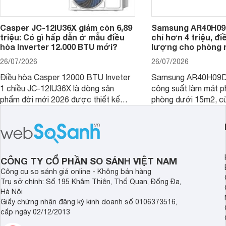
Casper JC-12IU36X giảm còn 6,89
Samsung AR40H09
triệu: Có gì hấp dẫn ở mẫu điều
chỉ hơn 4 triệu, đ
hòa Inverter 12.000 BTU mới?
lượng cho phòng 
26/07/2026
26/07/2026
Điều hòa Casper 12000 BTU Inveter
Samsung AR40H09D
1 chiều JC-12IU36X là dòng sản
công suất làm mát p
phẩm đời mới 2026 được thiết kế
phòng dưới 15m2, cù
cho phòng từ 15 - 20m2, không chỉ
lý là lựa chọn rất đ
sở hữu khả năng làm mát tốt mà còn
phòng ngủ, phòng khá
có giá bán rất hợp lý.
CÔNG TY CỔ PHẦN SO SÁNH VIỆT NAM
Công cụ so sánh giá online - Không bán hàng
Trụ sở chính: Số 195 Khâm Thiên, Thổ Quan, Đống Đa,
Hà Nội
Giấy chứng nhận đăng ký kinh doanh số 0106373516,
cấp ngày 02/12/2013