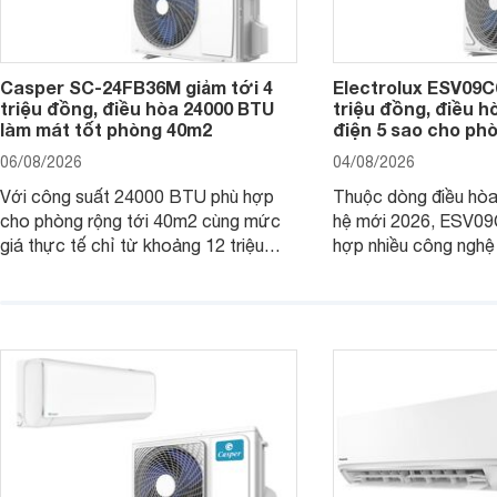
Casper SC-24FB36M giảm tới 4
Electrolux ESV09C6
triệu đồng, điều hòa 24000 BTU
triệu đồng, điều h
làm mát tốt phòng 40m2
điện 5 sao cho ph
06/08/2026
04/08/2026
Với công suất 24000 BTU phù hợp
Thuộc dòng điều hòa 
cho phòng rộng tới 40m2 cùng mức
hệ mới 2026, ESV09
giá thực tế chỉ từ khoảng 12 triệu
hợp nhiều công nghệ 
đồng, Casper SC-24FB36M đang là
nâng cao hiệu quả là
một trong những mẫu điều hòa phổ
điện và vận hành êm 
thông thu hút nhiều sự quan tâm của
thiết bị đang được nh
người tiêu dùng Việt.
giá bán rất dễ chịu.