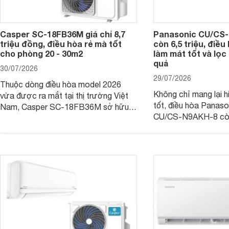
Casper SC-18FB36M giá chỉ 8,7
Panasonic CU/CS-
triệu đồng, điều hòa rẻ mà tốt
còn 6,5 triệu, điề
cho phòng 20 - 30m2
làm mát tốt và lọc 
quả
30/07/2026
29/07/2026
Thuộc dòng điều hòa model 2026
Không chỉ mang lại h
vừa được ra mắt tại thị trường Việt
tốt, điều hòa Panas
Nam, Casper SC-18FB36M sở hữu
CU/CS-N9AKH-8 còn
công suất làm mát 18.000 BTU, phù
với khả năng vận hàn
hợp với các phòng có diện tích từ 20
thụ điện hợp lý và đ
- 30 m2. Bên cạnh khả năng làm mát
trình sử dụng lâu dài.
hiệu quả, sản phẩm còn được trang bị
nhiều tính năng và công nghệ hiện đại.