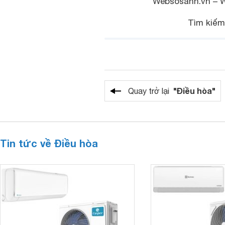
Websosanh.vn – We
Tìm kiếm
"Điều hòa"
Quay trở lại
Tin tức về Điều hòa