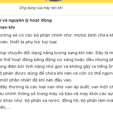
Ứng dụng của máy nén khí
í và nguyên lý hoạt động
nén khí
ường sẽ có các bộ phận chính như: motor, bình chứa kh
 nén, thiết bị phụ trợ tuỳ loại:
giúp chuyển đổi dạng năng lượng sang khí nén. Đây là 
có thể hoạt động bằng động cơ xăng hoặc dầu nhưng p
ùng điện bởi tính năng nhỏ gọn và không gây ra tiếng ồ
 bộ phận được dùng để chứa khí nén và còn có thể ngưn
một phần nhiệt độ khí nén đầu vào.
: đây thường là các loại van như van áp suất, van một c
iều chỉnh thông số trong máy và bảo vệ máy khỏi các sự
trợ khác như: bộ phận xả nước, đồng hồ, bộ phận làm m
biến,…