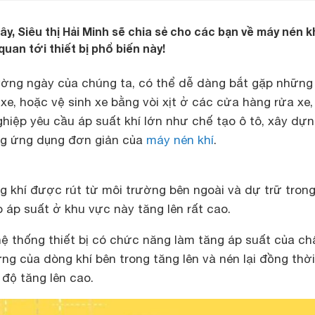
ây, Siêu thị Hải Minh sẽ chia sẻ cho các bạn về máy nén k
quan tới thiết bị phổ biến này!
ờng ngày của chúng ta, có thể dễ dàng bắt gặp những
e, hoặc vệ sinh xe bằng vòi xịt ở các cửa hàng rửa xe,
hiệp yêu cầu áp suất khí lớn như chế tạo ô tô, xây dự
g ứng dụng đơn giản của
máy nén khí
.
g khí được rút từ môi trường bên ngoài và dự trữ tron
 áp suất ở khu vực này tăng lên rất cao.
ệ thống thiết bị có chức năng làm tăng áp suất của chấ
ng của dòng khí bên trong tăng lên và nén lại đồng thờ
 độ tăng lên cao.