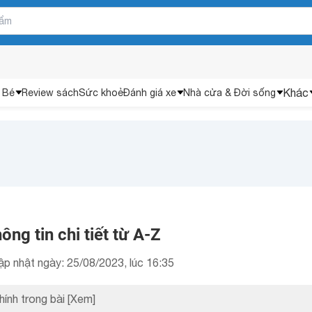
Khác
 Bé
Review sách
Sức khoẻ
Đánh giá xe
Nhà cửa & Đời sống
ông tin chi tiết từ A-Z
ập nhật ngày: 25/08/2023, lúc 16:35
hính trong bài
[Xem]