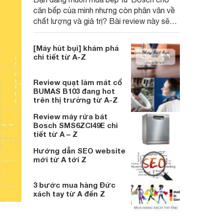
căn bếp của mình nhưng còn phân vân về
chất lượng và giá trị? Bài review này sẽ
giúp bạn giải đáp: bếp từ Bosch có tốt
không, có kén nồi không, sự khác nhau
[Máy hút bụi] khám phá
giữa các dòng Series 4, 6, 8, và địa chỉ
chi tiết từ A-Z
mua hàng chính hãng, uy tín trên toàn
quốc.
Review quạt làm mát cổ
BUMAS B103 đang hot
trên thị trường từ A-Z
Review máy rửa bát
Bosch SMS6ZCI49E chi
tiết từ A – Z
Hướng dẫn SEO website
mới từ A tới Z
3 bước mua hàng Đức
xách tay từ A đến Z