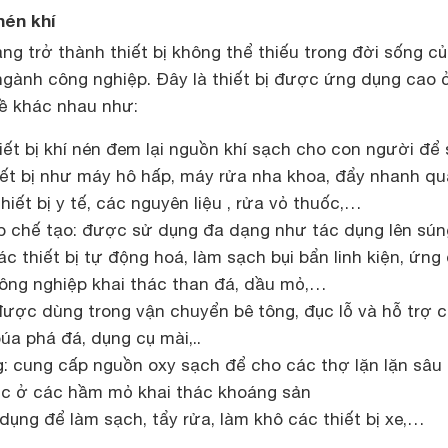
én khí
ng trở thành thiết bị không thể thiếu trong đời sống c
ngành công nghiệp. Đây là thiết bị được ứng dụng cao 
ề khác nhau như:
iết bị khí nén đem lại nguồn khí sạch cho con người để
iết bị như máy hô hấp, máy rửa nha khoa, đẩy nhanh qu
hiết bị y tế, các nguyên liệu , rửa vỏ thuốc,…
 chế tạo: được sử dụng đa dạng như tác dụng lên sún
ác thiết bị tự động hoá, làm sạch bụi bẩn linh kiện, ứng
ông nghiệp khai thác than đá, dầu mỏ,…
ược dùng trong vận chuyển bê tông, đục lỗ và hỗ trợ 
úa phá đá, dụng cụ mài,..
: cung cấp nguồn oxy sạch để cho các thợ lặn lặn sâu
ệc ở các hầm mỏ khai thác khoáng sản
ụng để làm sạch, tẩy rửa, làm khô các thiết bị xe,…