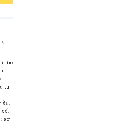
í,
một bộ
hổ
n
g tự
hiều,
 cố.
át sơ