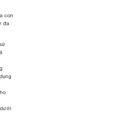
ủa con
ở đa
 sử
á
g
 dụng
cho
 dưới