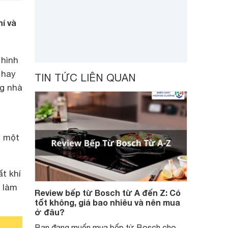
hí và
 hình
 hay
TIN TỨC LIÊN QUAN
ng nhà
g một
t khí
i làm
Review bếp từ Bosch từ A đến Z: Có
tốt không, giá bao nhiêu và nên mua
ở đâu?
Bạn đang muốn mua bếp từ Bosch cho