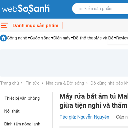
Danh mục sản phẩm
Công nghệ
Cuộc sống
Điện máy
Đồ thể thao
Mẹ và Bé
Revie
Trang chủ
Tin tức
Nhà cửa & Đời sống
Đồ dùng nhà bếp k
Máy rửa bát âm tủ Ma
Thiết bị văn phòng
giữa tiện nghi và thẩ
Nội thất
Tác giả: Nguyễn Nguyên
Cập n
Bình tắm nóng lạnh