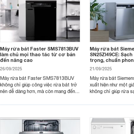
Máy rửa bát Faster SMS7813BUV
Máy rửa bát Siem
làm chủ mọi thao tác từ cơ bản
SN25ZI49CE: Sạch 
đến nâng cao
trọng, chuẩn pho
26/09/2025
21/09/2025
Máy rửa bát Faster SMS7813BUV
Máy rửa bát Sieme
không chỉ giúp công việc rửa bát trở
xuất hiện như một giả
nên dễ dàng hơn, mà còn mang đến
không chỉ giúp rửa 
sự an toàn, tiết kiệm và tiện nghi cho
bát đĩa trong một lầ
căn bếp hiện đại. Cùng Websosanh.vn
còn đem đến sự sang 
đi tìm hiểu những tính năng nổi bật mà
trong từng đường nét
sản phẩm này mang lại nhé.
chúng tôi đi đánh giá
này nhé.