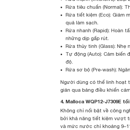
Rửa tiêu chuẩn (Normal): T
Rửa tiết kiệm (Eco): Giảm 
quả làm sạch.
Rửa nhanh (Rapid): Hoàn tất
những dịp gấp rút.
Rửa thủy tinh (Glass): Nhẹ 
Tự động (Auto): Cảm biến đ
độ.
Rửa sơ bộ (Pre-wash): Ngă
Người dùng có thể linh hoạt t
giản qua bảng điều khiển cả
4. Malloca WQP12-J7309E tối
Không chỉ nổi bật về công ng
bởi khả năng tiết kiệm vượt t
và mức nước chỉ khoảng 9–11 l