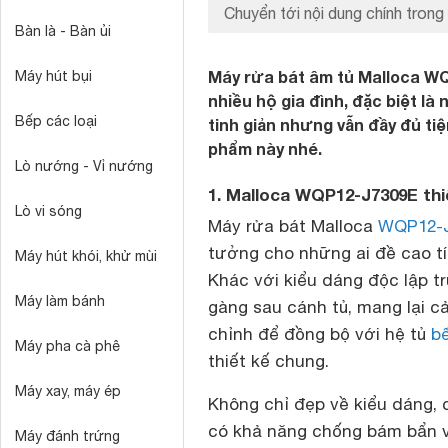
Chuyển tới nội dung chính trong 
Bàn là - Bàn ủi
Máy rửa bát âm tủ Malloca 
Máy hút bụi
nhiều hộ gia đình, đặc biệt là
Bếp các loại
tinh giản nhưng vẫn đầy đủ tiệ
phẩm này nhé.
Lò nướng - Vỉ nướng
1. Malloca WQP12-J7309E thiế
Lò vi sóng
Máy rửa bát Malloca
WQP12-J
tưởng cho những ai đề cao tí
Máy hút khói, khử mùi
Khác với kiểu dáng độc lập tr
Máy làm bánh
gàng sau cánh tủ, mang lại cả
chỉnh để đồng bộ với hệ tủ
b
Máy pha cà phê
thiết kế chung.
Máy xay, máy ép
Không chỉ đẹp về kiểu dáng, 
có khả năng chống bám bẩn v
Máy đánh trứng