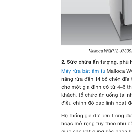
Malloca WQP12-J7309E t
2. Sức chứa ấn tượng, phù 
Máy rửa bát âm tủ
Malloca WQ
năng rửa đến 14 bộ chén đĩa 
cho một gia đình có từ 4–6 t
khách, tổ chức ăn uống tại n
điều chỉnh độ cao linh hoạt đ
Hệ thống giá đỡ bên trong đư
hoặc mở rộng tuỳ theo nhu cầ
giúp các vật dụng sắc nhọn 