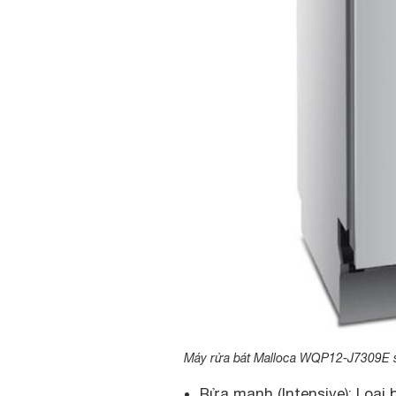
Máy rửa bát Malloca WQP12-J7309E sở
Rửa mạnh (Intensive): Loại 