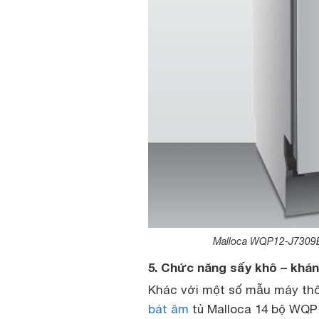
Malloca WQP12-J7309E t
5. Chức năng sấy khô – khán
Khác với một số mẫu máy th
bát âm
tủ Malloca 14 bộ WQP1