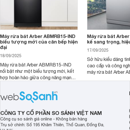
Máy rửa bát Arber ABMRB15-IND
Máy rửa bát Arber
biểu tượng mới của căn bếp hiện
kế sang trọng, hiệ
đại
17/09/2025
18/09/2025
Sở hữu kiểu dáng tinh
Máy rửa bát Arber ABMRB15-IND
cao cấp và công nghệ
nổi bật như một biểu tượng mới, kết
máy rửa bát Arber
hợp hoàn hảo giữa công năng mạnh
chỉ giúp tiết kiệm th
mẽ và thiết kế tinh tế. Đây chính là trợ
điện năng mà còn đả
thủ đắc lực giúp giải phóng đôi tay,
luôn sạch bóng, diệt 
mang lại sự thoải mái và sang trọng
Cùng Websosanh.vn đ
trong từng khoảnh khắc quây quần.
tính năng nổi bật củ
CÔNG TY CỔ PHẦN SO SÁNH VIỆT NAM
Công cụ so sánh giá online - Không bán hàng
Trụ sở chính: Số 195 Khâm Thiên, Thổ Quan, Đống Đa,