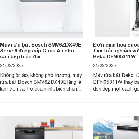
Máy rửa bát Bosch SMV6ZDX49E
Đơn giản hóa cuộ
Serie 6 đẳng cấp Châu Âu cho
tầm trải nghiệm vớ
căn bếp hiện đại
Beko DFN05311W
21/09/2025
21/09/2025
Không ồn ào, không phô trương, máy
Máy rửa bát Beko 1
rửa bát Bosch SMV6ZDX49E lặng lẽ
DFN05311W thay bạn
làm tròn vai trò của mình: biến chén
dọn dẹp một cách gọ
đĩa bẩn thành sáng bóng, và biến căn
và tiết kiệm tối đa 
bếp thành không gian tiện nghi, sang
chỉ là một thiết bị gi
trọng chuẩn châu Âu. Cùng
người bạn đồng hành
Websosanh.vn đi tìm hiểu chi tiết sản
gian bếp của gia đình
phẩm này nhé.
người.