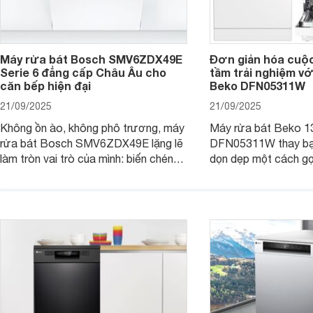
Máy rửa bát Bosch SMV6ZDX49E
Đơn giản hóa cuộ
Serie 6 đẳng cấp Châu Âu cho
tầm trải nghiệm vớ
căn bếp hiện đại
Beko DFN05311W
21/09/2025
21/09/2025
Không ồn ào, không phô trương, máy
Máy rửa bát Beko 1
rửa bát Bosch SMV6ZDX49E lặng lẽ
DFN05311W thay bạn
làm tròn vai trò của mình: biến chén
dọn dẹp một cách gọ
đĩa bẩn thành sáng bóng, và biến căn
và tiết kiệm tối đa 
bếp thành không gian tiện nghi, sang
chỉ là một thiết bị gi
trọng chuẩn châu Âu. Cùng
người bạn đồng hành
Websosanh.vn đi tìm hiểu chi tiết sản
gian bếp của gia đình
phẩm này nhé.
người.