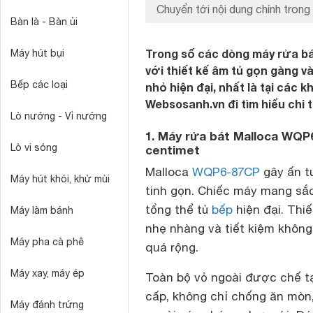
Chuyển tới nội dung chính trong 
Bàn là - Bàn ủi
Trong số các dòng máy rửa bá
Máy hút bụi
với thiết kế âm tủ gọn gàng v
Bếp các loại
nhỏ hiện đại, nhất là tại các 
Websosanh.vn đi tìm hiểu chi 
Lò nướng - Vỉ nướng
1. Máy rửa bát Malloca WQP6-
Lò vi sóng
centimet
Malloca
WQP6-87CP
gây ấn tư
Máy hút khói, khử mùi
tinh gọn. Chiếc máy mang sắc
tổng thể tủ
bếp
hiện đại. Thi
Máy làm bánh
nhẹ nhàng và tiết kiệm không
Máy pha cà phê
quá rộng.
Máy xay, máy ép
Toàn bộ vỏ ngoài được chế tạ
cấp, không chỉ chống ăn mòn, 
Máy đánh trứng