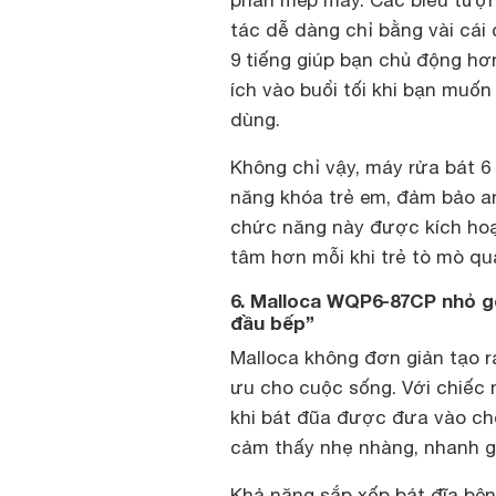
tác dễ dàng chỉ bằng vài cái
9 tiếng giúp bạn chủ động hơn
ích vào buổi tối khi bạn muốn
dùng.
Không chỉ vậy, máy rửa bát 
năng khóa trẻ em, đảm bảo an
chức năng này được kích hoạt
tâm hơn mỗi khi trẻ tò mò qu
6. Malloca WQP6-87CP nhỏ g
đầu bếp”
Malloca không đơn giản tạo ra
ưu cho cuộc sống. Với chiếc
khi bát đũa được đưa vào cho
cảm thấy nhẹ nhàng, nhanh gọ
Khả năng sắp xếp bát đĩa bên