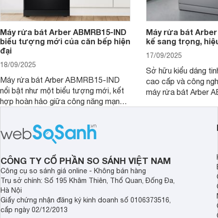
Máy rửa bát Arber ABMRB15-IND
Máy rửa bát Arber
biểu tượng mới của căn bếp hiện
kế sang trọng, hiệ
đại
17/09/2025
18/09/2025
Sở hữu kiểu dáng tinh
Máy rửa bát Arber ABMRB15-IND
cao cấp và công nghệ
nổi bật như một biểu tượng mới, kết
máy rửa bát Arber
hợp hoàn hảo giữa công năng mạnh
chỉ giúp tiết kiệm th
mẽ và thiết kế tinh tế. Đây chính là trợ
điện năng mà còn đả
thủ đắc lực giúp giải phóng đôi tay,
luôn sạch bóng, diệt 
mang lại sự thoải mái và sang trọng
Cùng Websosanh.vn đ
trong từng khoảnh khắc quây quần.
tính năng nổi bật củ
CÔNG TY CỔ PHẦN SO SÁNH VIỆT NAM
Công cụ so sánh giá online - Không bán hàng
Trụ sở chính: Số 195 Khâm Thiên, Thổ Quan, Đống Đa,
Hà Nội
Giấy chứng nhận đăng ký kinh doanh số 0106373516,
cấp ngày 02/12/2013