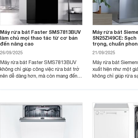
Máy rửa bát Faster SMS7813BUV
Máy rửa bát Siem
làm chủ mọi thao tác từ cơ bản
SN25ZI49CE: Sạch 
đến nâng cao
trọng, chuẩn pho
26/09/2025
21/09/2025
Máy rửa bát Faster SMS7813BUV
Máy rửa bát Sieme
không chỉ giúp công việc rửa bát trở
xuất hiện như một giả
nên dễ dàng hơn, mà còn mang đến
không chỉ giúp rửa 
sự an toàn, tiết kiệm và tiện nghi cho
bát đĩa trong một lầ
căn bếp hiện đại. Cùng Websosanh.vn
còn đem đến sự sang 
đi tìm hiểu những tính năng nổi bật mà
trong từng đường nét
sản phẩm này mang lại nhé.
chúng tôi đi đánh giá
này nhé.