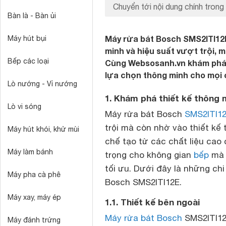
Chuyển tới nội dung chính trong 
Bàn là - Bàn ủi
Máy rửa bát Bosch SMS2ITI12E 
Máy hút bụi
minh và hiệu suất vượt trội, 
Bếp các loại
Cùng Websosanh.vn khám phá lý
lựa chọn thông minh cho mọi c
Lò nướng - Vỉ nướng
1. Khám phá thiết kế thông
Lò vi sóng
Máy rửa bát Bosch
SMS2ITI1
trội mà còn nhờ vào thiết kế t
Máy hút khói, khử mùi
chế tạo từ các chất liệu cao
Máy làm bánh
trọng cho không gian
bếp
mà 
tối ưu. Dưới đây là những chi 
Máy pha cà phê
Bosch SMS2ITI12E.
Máy xay, máy ép
1.1. Thiết kế bên ngoài
Máy rửa bát Bosch
SMS2ITI12E
Máy đánh trứng