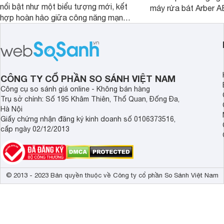
nổi bật như một biểu tượng mới, kết
máy rửa bát Arber
hợp hoàn hảo giữa công năng mạnh
chỉ giúp tiết kiệm th
mẽ và thiết kế tinh tế. Đây chính là trợ
điện năng mà còn đả
thủ đắc lực giúp giải phóng đôi tay,
luôn sạch bóng, diệt 
mang lại sự thoải mái và sang trọng
Cùng Websosanh.vn đ
trong từng khoảnh khắc quây quần.
tính năng nổi bật củ
CÔNG TY CỔ PHẦN SO SÁNH VIỆT NAM
Công cụ so sánh giá online - Không bán hàng
Trụ sở chính: Số 195 Khâm Thiên, Thổ Quan, Đống Đa,
Hà Nội
Giấy chứng nhận đăng ký kinh doanh số 0106373516,
cấp ngày 02/12/2013
© 2013 - 2023 Bản quyền thuộc về Công ty cổ phần So Sánh Việt Nam