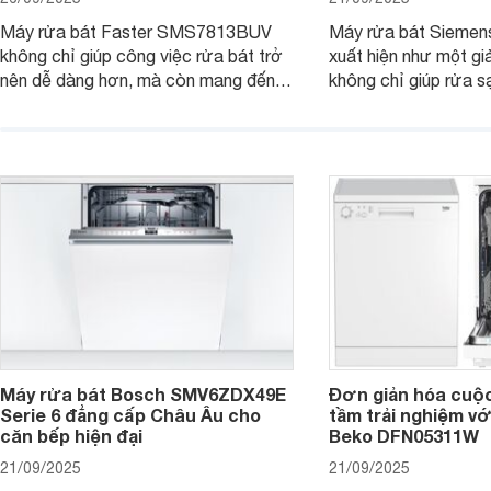
Máy rửa bát Faster SMS7813BUV
Máy rửa bát Sieme
không chỉ giúp công việc rửa bát trở
xuất hiện như một giả
nên dễ dàng hơn, mà còn mang đến
không chỉ giúp rửa 
sự an toàn, tiết kiệm và tiện nghi cho
bát đĩa trong một lầ
căn bếp hiện đại. Cùng Websosanh.vn
còn đem đến sự sang 
đi tìm hiểu những tính năng nổi bật mà
trong từng đường nét
sản phẩm này mang lại nhé.
chúng tôi đi đánh giá
này nhé.
Máy rửa bát Bosch SMV6ZDX49E
Đơn giản hóa cuộ
Serie 6 đẳng cấp Châu Âu cho
tầm trải nghiệm vớ
căn bếp hiện đại
Beko DFN05311W
21/09/2025
21/09/2025