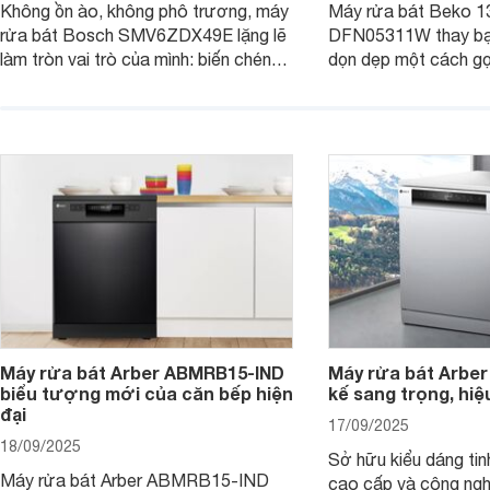
Không ồn ào, không phô trương, máy
Máy rửa bát Beko 1
rửa bát Bosch SMV6ZDX49E lặng lẽ
DFN05311W thay bạn
làm tròn vai trò của mình: biến chén
dọn dẹp một cách gọ
đĩa bẩn thành sáng bóng, và biến căn
và tiết kiệm tối đa 
bếp thành không gian tiện nghi, sang
chỉ là một thiết bị gi
trọng chuẩn châu Âu. Cùng
người bạn đồng hành
Websosanh.vn đi tìm hiểu chi tiết sản
gian bếp của gia đình
phẩm này nhé.
người.
Máy rửa bát Arber ABMRB15-IND
Máy rửa bát Arber
biểu tượng mới của căn bếp hiện
kế sang trọng, hiệ
đại
17/09/2025
18/09/2025
Sở hữu kiểu dáng tinh
Máy rửa bát Arber ABMRB15-IND
cao cấp và công nghệ