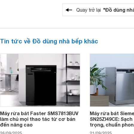
"Đồ dùng nh
Quay trở lại
Tin tức về Đồ dùng nhà bếp khác
Máy rửa bát Faster SMS7813BUV
Máy rửa bát Siem
làm chủ mọi thao tác từ cơ bản
SN25ZI49CE: Sạch 
đến nâng cao
trọng, chuẩn pho
26/09/2025
21/09/2025