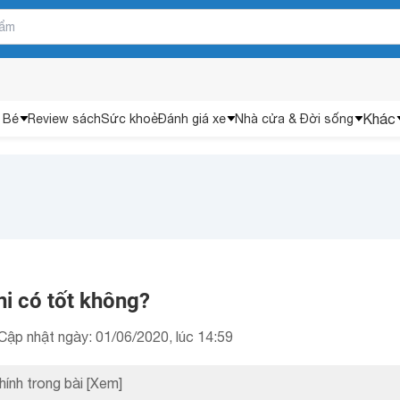
Khác
 Bé
Review sách
Sức khoẻ
Đánh giá xe
Nhà cửa & Đời sống
i có tốt không?
Cập nhật ngày: 01/06/2020, lúc 14:59
hính trong bài
[Xem]