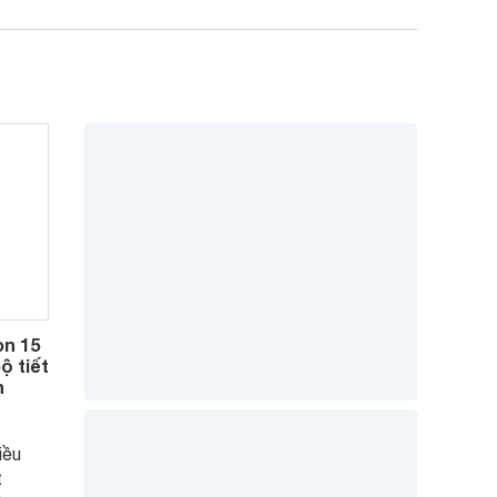
òn 15
ộ tiết
h
iều
t