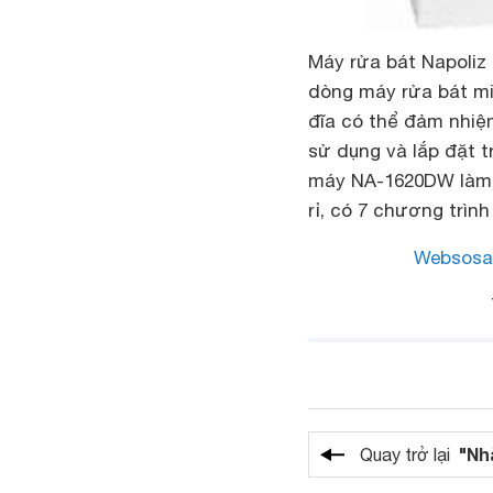
Máy rửa bát Napoli
dòng máy rửa bát mi
đĩa có thể đảm nhiệ
sử dụng và lắp đặt t
máy NA-1620DW làm b
rỉ, có 7 chương trìn
Websosa
"Nh
Quay trở lại