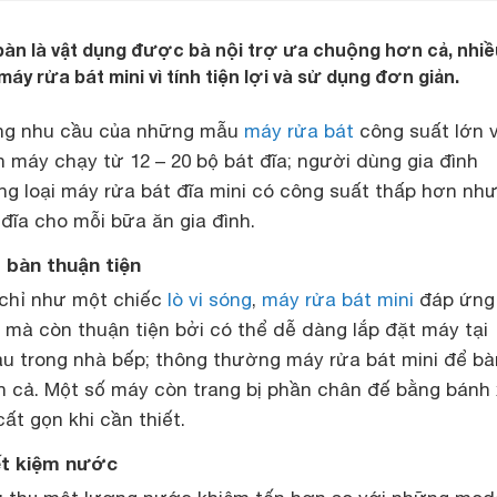
bàn là vật dụng được bà nội trợ ưa chuộng hơn cả, nhiề
y rửa bát mini vì tính tiện lợi và sử dụng đơn giản.
ứng nhu cầu của những mẫu
máy rửa bát
công suất lớn v
n máy chạy từ 12 – 20 bộ bát đĩa; người dùng gia đình
g loại máy rửa bát đĩa mini có công suất thấp hơn nh
đĩa cho mỗi bữa ăn gia đình.
 bàn thuận tiện
 chỉ như một chiếc
lò vi sóng
,
máy rửa bát mini
đáp ứng
 mà còn thuận tiện bởi có thể dễ dàng lắp đặt máy tại
hau trong nhà bếp; thông thường máy rửa bát mini để bà
cả. Một số máy còn trang bị phần chân đế bằng bánh 
ất gọn khi cần thiết.
ết kiệm nước