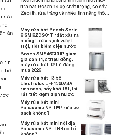
el có
rửa bát Bosch 14 bộ chất lượng, có sấy
ni
Zeolith, rửa tráng và nhiều tính năng thông
u rửa
minh thì SMS6ZCI49E sẽ là lựa chọn rất
ùng
đáng cân nhắc với mức giá hợp lý
Máy rửa bát Bosch Serie
lần ăn
8 SMI8ZDS81T “đắt xắt ra
miếng”, rửa sạch vượt
trội, tiết kiệm điện nước
Bosch SMS46GI01P giảm
giá còn 11,2 triệu đồng,
ô tự
máy rửa bát 12 bộ đáng
mua 2026
ó thể
Máy rửa bát 13 bộ
cài
Electrolux EFF1360VSA
g
rửa sạch, sấy khô tốt, lại
rất tiết kiệm điện nước
nước
Máy rửa bát mini
Panasonic NP TM7 rửa có
sạch không?
Máy rửa bát mini nội địa
cao
Panasonic NP-TR8 có tốt
mẫu
không?