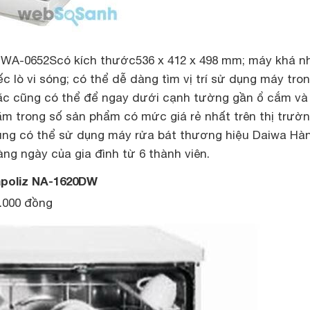
DWA-0652S
có kích thước536 x 412 x 498 mm; máy khá n
c lò vi sóng; có thể dễ dàng tìm vị trí sử dụng máy tro
ặc cũng có thể để ngay dưới cạnh tường gần ổ cắm và
 trong số sản phẩm có mức giá rẻ nhất trên thị trườn
 dùng có thể sử dụng máy rửa bát thương hiệu Daiwa Hà
ng ngày của gia đình từ 6 thành viên.
apoliz NA-1620DW
0.000 đồng