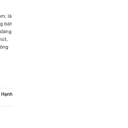
m; là
g bát
 dàng
hút,
hông
 Hạnh