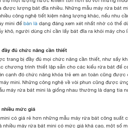
êu thụ một lượng nước khiêm tốn hơn so với những mod
a được lượng bát đĩa nhiều. Những mẫu máy rửa bát mi
nhiều công nghệ tiết kiệm năng lượng khác, nếu nhu cầ
áy mini để
bàn là
dạng đáng xem xét nhất nhờ có thể d
 khô, người dùng chỉ cần lấy bát đĩa ra khỏi máy cho 
 đầy đủ chức năng cần thiết
ợc trang bị đầy đủ mọi chức năng cần thiết, như sấy kh
c chương trình thiết lập sẵn cho các kiểu rửa bát để c
bên cạnh đó chức năng khóa trẻ em an toàn cũng được 
máy mini. Những công nghệ về vòi phun cũng được ứn
u máy rửa bát mini là giống nhau thường là dạng tia 
 nhiều mức giá
mini có giá rẻ hơn những mẫu máy rửa bát công suất 
há nhiều máy rửa bát mini có mức giá khá cao, một số 