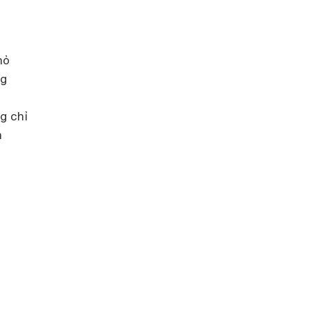
hỏ
ng
g chỉ
n