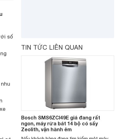
u
ới số
TIN TỨC LIÊN QUAN
ưng
 nhu
n
xe
Bosch SMS6ZCI49E giá đang rất
ngon, máy rửa bát 14 bộ có sấy
Zeolith, vận hành êm
Nếu khách hàng đang tìm kiếm một máy