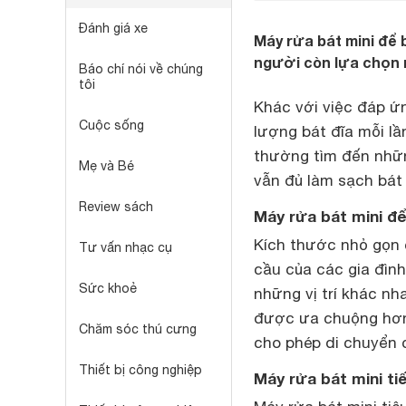
Đánh giá xe
Máy rửa bát mini để 
người còn lựa chọn má
Báo chí nói về chúng
tôi
Khác với việc đáp 
Cuộc sống
lượng bát đĩa mỗi lầ
thường tìm đến nhữn
Mẹ và Bé
vẫn đủ làm sạch bát 
Review sách
Máy rửa bát mini để
Kích thước nhỏ gọn
Tư vấn nhạc cụ
cầu của các gia đình
Sức khoẻ
những vị trí khác n
được ưa chuộng hơn 
Chăm sóc thú cưng
cho phép di chuyển c
Thiết bị công nghiệp
Máy rửa bát mini ti